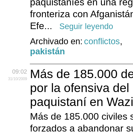
paquistaníes en una regi
fronteriza con Afganistá
Efe...
Seguir leyendo
Archivado en:
conflictos
,
pakistán
Más de 185.000 d
09:02
31
/10
/2009
por la ofensiva del 
paquistaní en Wazi
Más de 185.000 civiles 
forzados a abandonar s