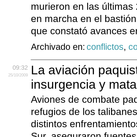
murieron en las últimas
en marcha en el bastión 
que constató avances en
Archivado en:
conflictos
,
co
La aviación paquist
09:32
25
/10
/2009
insurgencia y mata
Aviones de combate paq
refugios de los taliban
distintos enfrentamientos
Sur, aseguraron fuentes