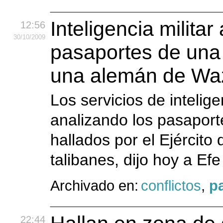
Inteligencia militar
12:56
30
/10
/2009
pasaportes de una
una alemán de Waz
Los servicios de intelige
analizando los pasapor
hallados por el Ejército
talibanes, dijo hoy a Efe 
Archivado en:
conflictos
,
p
22:44