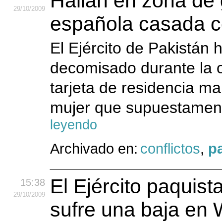
Hallan en zona de 
29
/10
/2009
española casada c
El Ejército de Pakistán h
decomisado durante la op
tarjeta de residencia m
mujer que supuestament
leyendo
Archivado en:
conflictos
,
p
El Ejército paquis
15:38
29
/10
/2009
sufre una baja en 