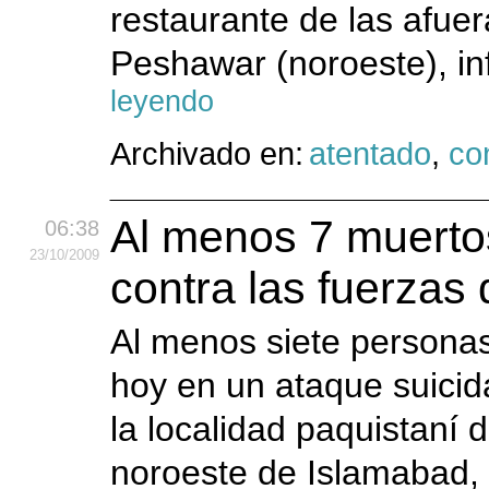
restaurante de las afuer
Peshawar (noroeste), in
leyendo
Archivado en:
atentado
,
con
Al menos 7 muerto
06:38
23
/10
/2009
contra las fuerzas
Al menos siete personas,
hoy en un ataque suicid
la localidad paquistaní 
noroeste de Islamabad, 