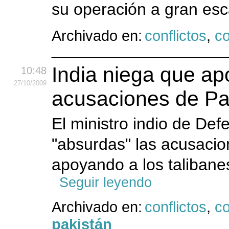
su operación a gran esca
Archivado en:
conflictos
,
co
India niega que apo
10:48
27
/10
/2009
acusaciones de Pa
El ministro indio de Defe
"absurdas" las acusacio
apoyando a los talibanes
Seguir leyendo
Archivado en:
conflictos
,
co
pakistán