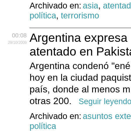
Archivado en:
asia
,
atenta
política
,
terrorismo
Argentina expresa 
00:08
29
/10
/2009
atentado en Pakis
Argentina condenó "ené
hoy en la ciudad paquis
país, donde al menos mu
otras 200.
Seguir leyend
Archivado en:
asuntos exte
política