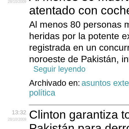
28
/10
/2009
atentado con coc
Al menos 80 personas mu
heridas por la potente 
registrada en un concur
noroeste de Pakistán, in
Seguir leyendo
Archivado en:
asuntos exte
política
Clinton garantiza 
13:32
28
/10
/2009
Pakistán para derro