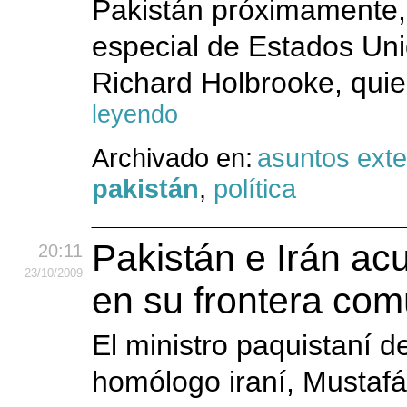
Pakistán próximamente, 
especial de Estados Uni
Richard Holbrooke, quien 
leyendo
Archivado en:
asuntos exte
pakistán
,
política
Pakistán e Irán ac
20:11
23
/10
/2009
en su frontera com
El ministro paquistaní d
homólogo iraní, Mustaf