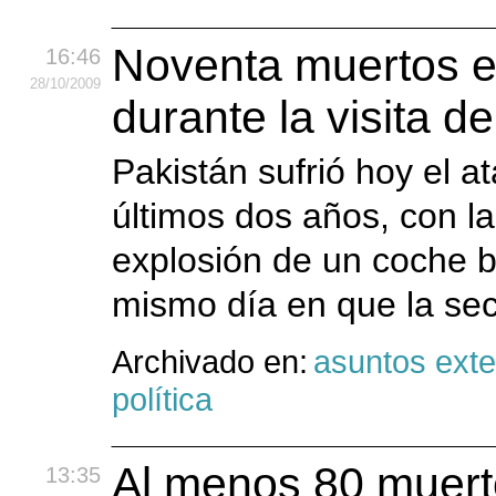
Noventa muertos e
16:46
28
/10
/2009
durante la visita de
Pakistán sufrió hoy el a
últimos dos años, con l
explosión de un coche 
mismo día en que la sec
Archivado en:
asuntos exte
política
Al menos 80 muert
13:35