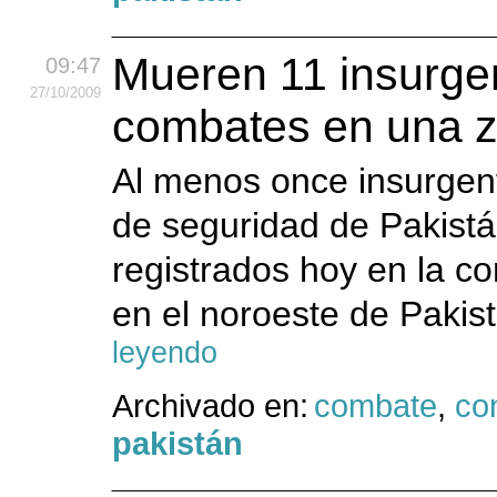
Mueren 11 insurge
09:47
27
/10
/2009
combates en una zo
Al menos once insurgen
de seguridad de Pakistá
registrados hoy en la co
en el noroeste de Pakist
leyendo
Archivado en:
combate
,
con
pakistán