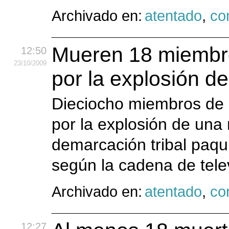
Archivado en:
atentado
,
con
Mueren 18 miembro
12:50
23
/10
/2009
por la explosión d
Dieciocho miembros de 
por la explosión de una 
demarcación tribal paqu
según la cadena de tel
Archivado en:
atentado
,
con
12:27