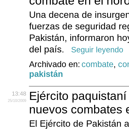
combate en el nor
Una decena de insurgen
fuerzas de seguridad re
Pakistán, informaron hoy
del país.
Seguir leyendo
Archivado en:
combate
,
con
pakistán
Ejército paquistan
13:48
25
/10
/2009
nuevos combates e
El Ejército de Pakistán