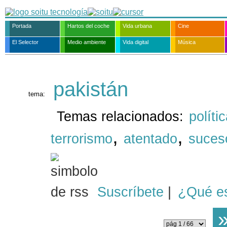
Portada
Hartos del coche
Vida urbana
Cine
El Selector
Medio ambiente
Vida digital
Música
pakistán
tema:
Temas relacionados:
políti
,
,
terrorismo
atentado
suces
Suscríbete
|
¿Qué e