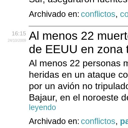
Archivado en:
conflictos
,
co
Al menos 22 muert
16:15
24
/10
/2009
de EEUU en zona tr
Al menos 22 personas mu
heridas en un ataque c
por un avión no tripulad
Bajaur, en el noroeste d
leyendo
Archivado en:
conflictos
,
p