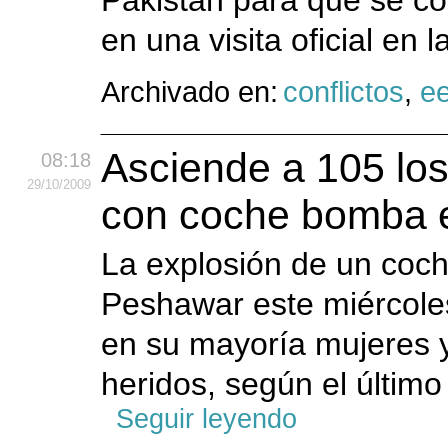
Pakistán para que se co
en una visita oficial en
Archivado en:
conflictos
,
e
Asciende a 105 los
08:18
29
/10
/2009
con coche bomba 
La explosión de un co
Peshawar este miércoles
en su mayoría mujeres y
heridos, según el último
Seguir leyendo