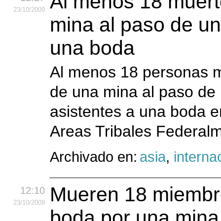
Al menos 18 muerto
23
/10
/2009
mina al paso de un
una boda
Al menos 18 personas mu
de una mina al paso de 
asistentes a una boda e
Areas Tribales Federalm
Archivado en:
asia
,
interna
Mueren 18 miembro
12:10
23
/10
/2009
boda por una mina