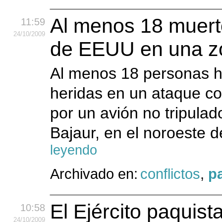
Al menos 18 muert
11:59
24
/10
/2009
de EEUU en una zon
Al menos 18 personas h
heridas en un ataque c
por un avión no tripulad
Bajaur, en el noroeste d
leyendo
Archivado en:
conflictos
,
p
El Ejército paquist
10:58
24
/10
/2009