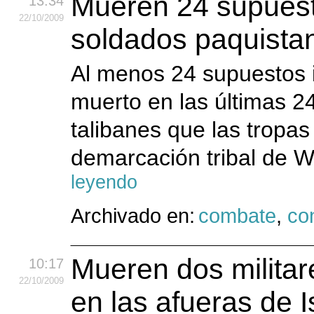
Mueren 24 supuest
13:34
22
/10
/2009
soldados paquistan
Al menos 24 supuestos 
muerto en las últimas 24
talibanes que las tropa
demarcación tribal de Wa
leyendo
Archivado en:
combate
,
con
Mueren dos militar
10:17
22
/10
/2009
en las afueras de 