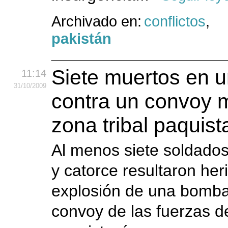
Archivado en:
conflictos
,
pakistán
Siete muertos en 
11:14
31
/10
/2009
contra un convoy mi
zona tribal paquist
Al menos siete soldado
y catorce resultaron her
explosión de una bomba
convoy de las fuerzas d