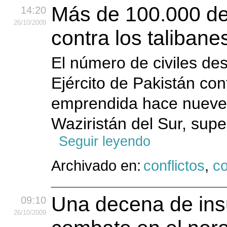
Más de 100.000 de
14:20
26
/10
/2009
contra los talibane
El número de civiles de
Ejército de Pakistán cont
emprendida hace nueve d
Waziristán del Sur, supe
Seguir leyendo
Archivado en:
conflictos
,
co
Una decena de ins
09:10
26
/10
/2009