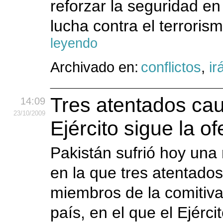
reforzar la seguridad en
lucha contra el terroris
leyendo
Archivado en:
conflictos
,
ir
Tres atentados cau
14:09
23
/10
/2009
Ejército sigue la of
Pakistán sufrió hoy una 
en la que tres atentado
miembros de la comitiva
país, en el que el Ejérci