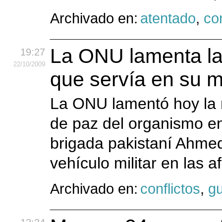
Archivado en:
atentado
,
con
La ONU lamenta la
19:27
22
/10
/2009
que servía en su 
La ONU lamentó hoy la 
de paz del organismo e
brigada pakistaní Ahme
vehículo militar en las 
Archivado en:
conflictos
,
gu