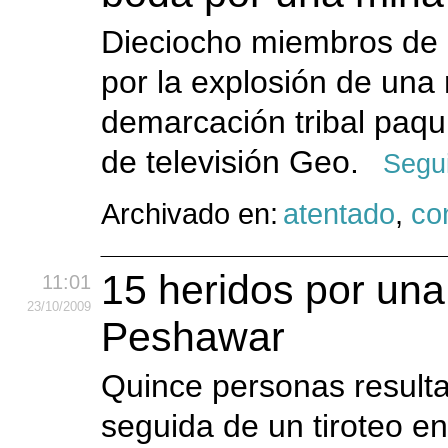
Dieciocho miembros de 
por la explosión de una 
demarcación tribal paq
de televisión Geo.
Segui
Archivado en:
atentado
,
con
15 heridos por una
11:01
23
/10
/2009
Peshawar
Quince personas resulta
seguida de un tiroteo e