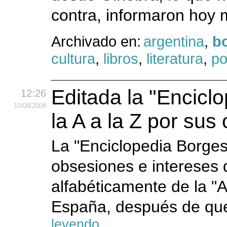
contra, informaron hoy 
Archivado en:
argentina
,
b
cultura
,
libros
,
literatura
,
po
Editada la "Encicl
12:26
10
/08
/2008
la A a la Z por sus
La "Enciclopedia Borges
obsesiones e intereses 
alfabéticamente de la "A
España, después de que 
leyendo