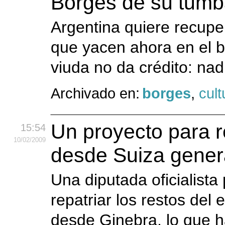
Borges de su tumb
Argentina quiere recupe
que yacen ahora en el b
viuda no da crédito: nad
Archivado en:
borges
,
cult
Un proyecto para r
15:54
10
/02
/2009
desde Suiza gener
Una diputada oficialista
repatriar los restos del
desde Ginebra, lo que h