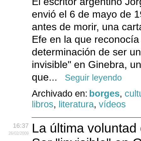
El escritor argentino Jo
envió el 6 de mayo de 
antes de morir, una cart
Efe en la que reconocía 
determinación de ser u
invisible" en Ginebra, u
que...
Seguir leyendo
Archivado en:
borges
,
cult
libros
,
literatura
,
vídeos
La última voluntad
16:37
26
/02
/2009