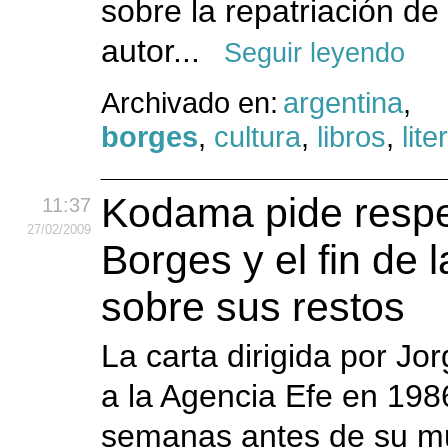
sobre la repatriación de 
autor...
Seguir leyendo
Archivado en:
argentina
,
borges
,
cultura
,
libros
,
lite
Kodama pide respe
11:37
27
/02
/2009
Borges y el fin de 
sobre sus restos
La carta dirigida por Jo
a la Agencia Efe en 198
semanas antes de su mu