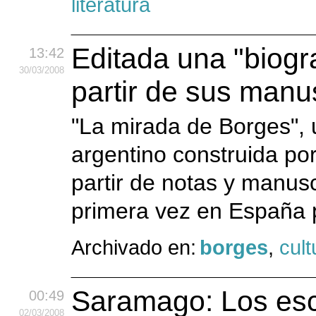
literatura
Editada una "biogr
13:42
30
/03
/2008
partir de sus manu
"La mirada de Borges", u
argentino construida p
partir de notas y manuscr
primera vez en España p
Archivado en:
borges
,
cult
Saramago: Los escr
00:49
02
/03
/2008