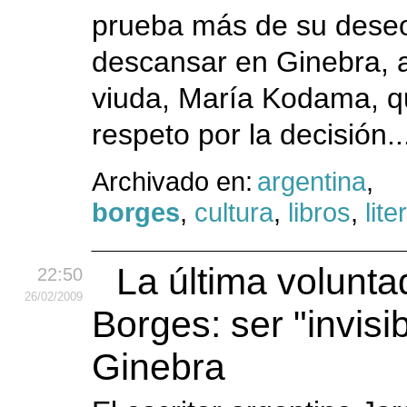
prueba más de su dese
descansar en Ginebra, 
viuda, María Kodama, q
respeto por la decisión.
Archivado en:
argentina
,
borges
,
cultura
,
libros
,
lite
La última volunta
22:50
26
/02
/2009
Borges: ser "invisi
Ginebra