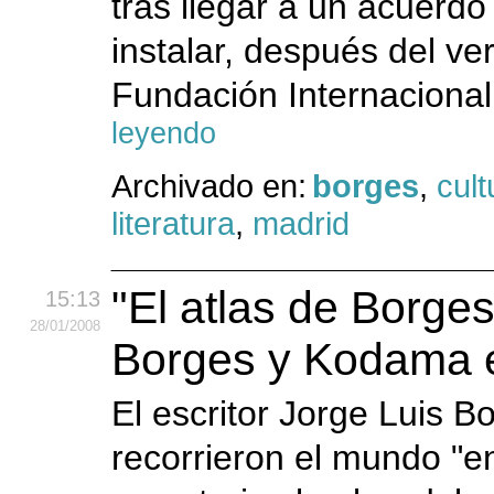
tras llegar a un acuerd
instalar, después del ve
Fundación Internacional
leyendo
Archivado en:
borges
,
cult
literatura
,
madrid
"El atlas de Borges
15:13
28
/01
/2008
Borges y Kodama 
El escritor Jorge Luis 
recorrieron el mundo "en