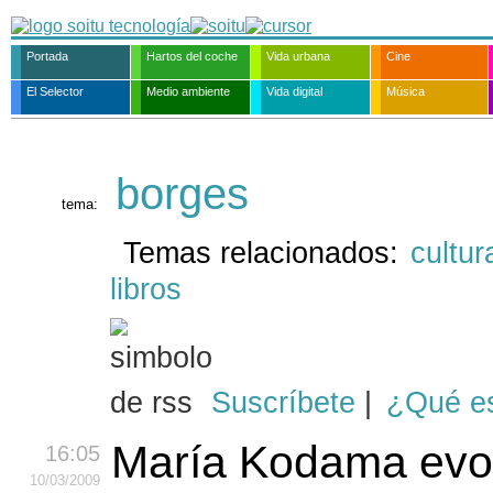
Portada
Hartos del coche
Vida urbana
Cine
El Selector
Medio ambiente
Vida digital
Música
borges
tema:
Temas relacionados:
cultur
libros
Suscríbete
|
¿Qué e
María Kodama evo
16:05
10
/03
/2009