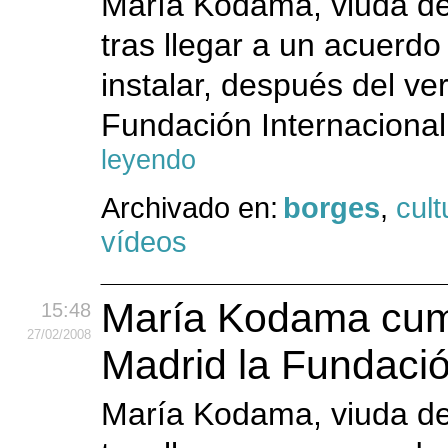
María Kodama, viuda de
tras llegar a un acuerd
instalar, después del ve
Fundación Internacional
leyendo
Archivado en:
borges
,
cult
vídeos
María Kodama cump
15:48
27
/02
/2008
Madrid la Fundaci
María Kodama, viuda de