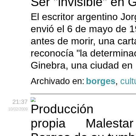
Ser "invisible" en 
El escritor argentino Jo
envió el 6 de mayo de 
antes de morir, una cart
reconocía "la determina
Ginebra, una ciudad en 
Archivado en:
borges
,
cult
21:37
10
/02
/2009
Malestar 