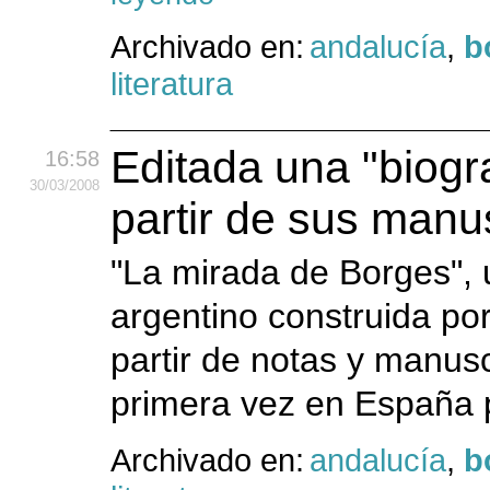
Archivado en:
andalucía
,
b
literatura
Editada una "biogr
16:58
30
/03
/2008
partir de sus manu
"La mirada de Borges", u
argentino construida p
partir de notas y manuscr
primera vez en España p
Archivado en:
andalucía
,
b