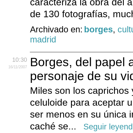
caracteriza la obra del a
de 130 fotografías, much
Archivado en:
borges
,
cult
madrid
Borges, del papel a
10:30
16
/11
/2007
personaje de su vi
Miles son los caprichos 
celuloide para aceptar u
ser menos en su única i
caché se...
Seguir leyen