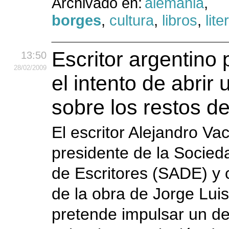
Archivado en:
alemania
,
borges
,
cultura
,
libros
,
lite
Escritor argentino 
13:50
28
/02
/2009
el intento de abrir
sobre los restos d
El escritor Alejandro Va
presidente de la Socied
de Escritores (SADE) y 
de la obra de Jorge Lui
pretende impulsar un de