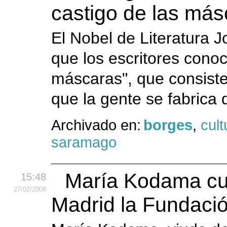
castigo de las más
El Nobel de Literatura 
que los escritores conoc
máscaras", que consiste
que la gente se fabrica d
Archivado en:
borges
,
cult
saramago
María Kodama cum
15:48
27
/02
/2008
Madrid la Fundaci