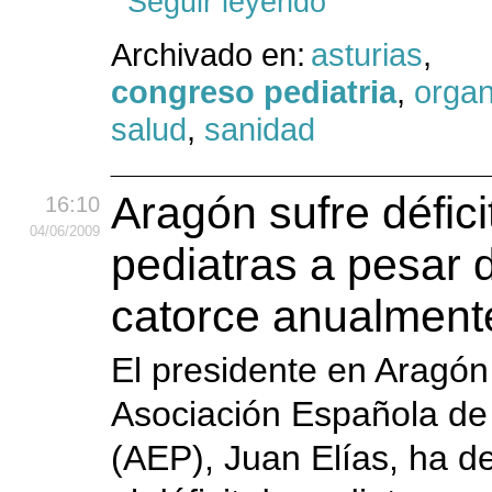
Seguir leyendo
Archivado en:
asturias
,
congreso pediatria
,
organ
salud
,
sanidad
Aragón sufre défici
16:10
04
/06
/2009
pediatras a pesar 
catorce anualment
El presidente en Aragón
Asociación Española de 
(AEP), Juan Elías, ha 