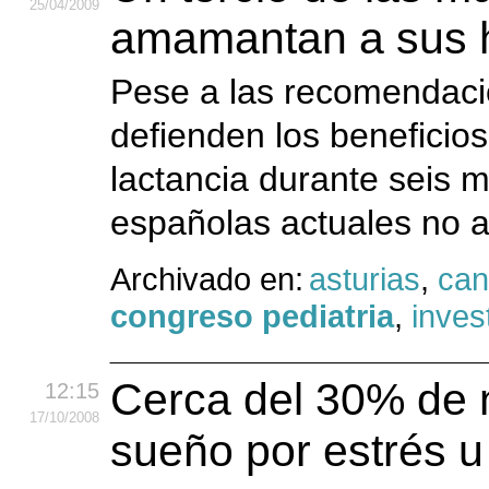
25
/04
/2009
amamantan a sus h
Pese a las recomendac
defienden los beneficio
lactancia durante seis m
españolas actuales no 
Archivado en:
asturias
,
can
congreso pediatria
,
inves
Cerca del 30% de 
12:15
17
/10
/2008
sueño por estrés 