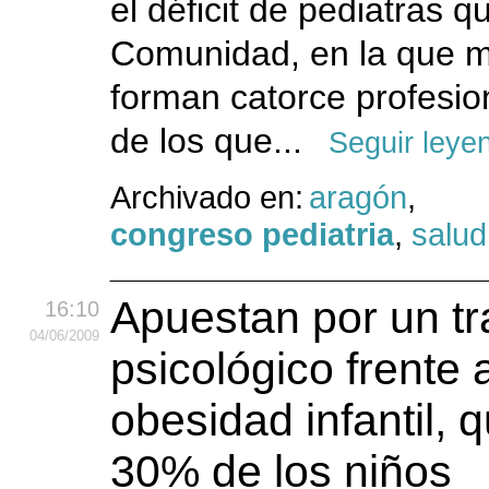
el déficit de pediatras q
Comunidad, en la que m
forman catorce profesio
de los que...
Seguir leye
Archivado en:
aragón
,
congreso pediatria
,
salud
Apuestan por un tr
16:10
04
/06
/2009
psicológico frente a
obesidad infantil, q
30% de los niños