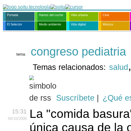
Portada
Hartos del coche
Vida urbana
Cine
El Selector
Medio ambiente
Vida digital
Música
congreso pediatria
tema:
Temas relacionados:
salud
Suscríbete
|
¿Qué e
La "comida basura
15:31
09
/10
/2009
única causa de la 