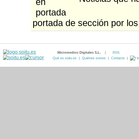
portada de sección por los
Micromedios Digitales S.L.
|
RSS
Qué es soitu.es
|
Quiénes somos
|
Contacto
|