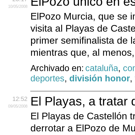
ElPozo único en es
10
/05
/2008
ElPozo Murcia, que se i
visita al Playas de Caste
primer semifinalista de 
mientras que, al menos,
Archivado en:
cataluña
,
co
deportes
,
división honor
,
El Playas, a tratar 
12:52
09
/05
/2008
El Playas de Castellón 
derrotar a ElPozo de Mur