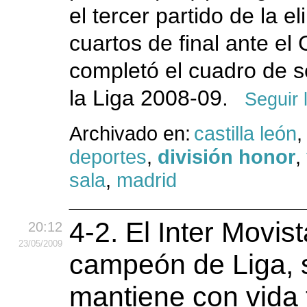
el tercer partido de la e
cuartos de final ante el
completó el cuadro de s
la Liga 2008-09.
Seguir 
Archivado en:
castilla león
,
deportes
,
división honor
,
sala
,
madrid
4-2. El Inter Movist
20:12
23
/05
/2009
campeón de Liga, 
mantiene con vida 