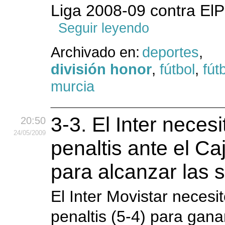
Liga 2008-09 contra El
Seguir leyendo
Archivado en:
deportes
,
división honor
,
fútbol
,
fút
murcia
3-3. El Inter necesi
20:50
24
/05
/2009
penaltis ante el C
para alcanzar las 
El Inter Movistar necesi
penaltis (5-4) para gan