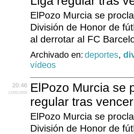
Liga regular tras 
ElPozo Murcia se procla
División de Honor de fút
al derrotar al FC Barce
Archivado en:
deportes
,
di
vídeos
ElPozo Murcia se 
20:46
13
/05
/2009
regular tras vence
ElPozo Murcia se procla
División de Honor de fút