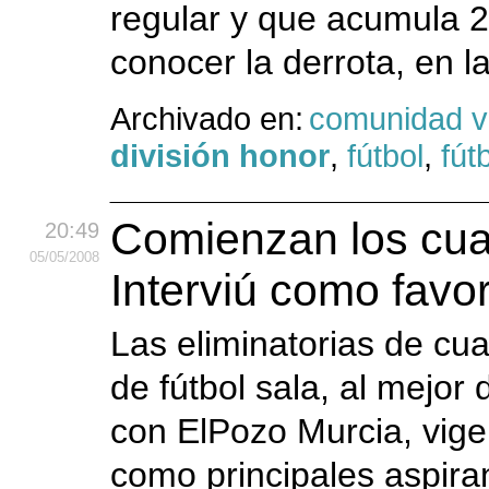
regular y que acumula 2
conocer la derrota, en 
Archivado en:
comunidad v
división honor
,
fútbol
,
fút
Comienzan los cuar
20:49
05
/05
/2008
Interviú como favor
Las eliminatorias de cua
de fútbol sala, al mejor
con ElPozo Murcia, vig
como principales aspiran