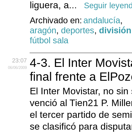
liguera, a...
Seguir leyen
Archivado en:
andalucía
,
aragón
,
deportes
,
divisió
fútbol sala
4-3. El Inter Movist
23:07
06
/06
/2009
final frente a ElPo
El Inter Movistar, no sin
venció al Tien21 P. Mill
el tercer partido de semi
se clasificó para disputar