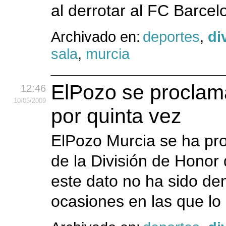
al derrotar al FC Barce
Archivado en:
deportes
,
di
sala
,
murcia
ElPozo se proclama
12:46
10
/05
/2009
por quinta vez
ElPozo Murcia se ha pr
de la División de Honor 
este dato no ha sido de
ocasiones en las que lo 