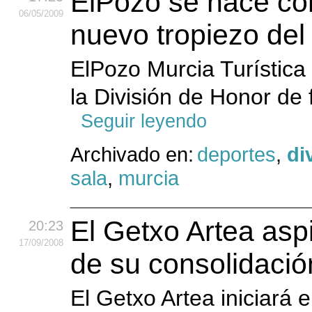
ElPozo se hace con
06
/05
/2009
nuevo tropiezo del 
ElPozo Murcia Turística 
la División de Honor de 
Seguir leyendo
Archivado en:
deportes
,
di
sala
,
murcia
El Getxo Artea asp
20:23
17
/09
/2008
de su consolidació
El Getxo Artea iniciará 