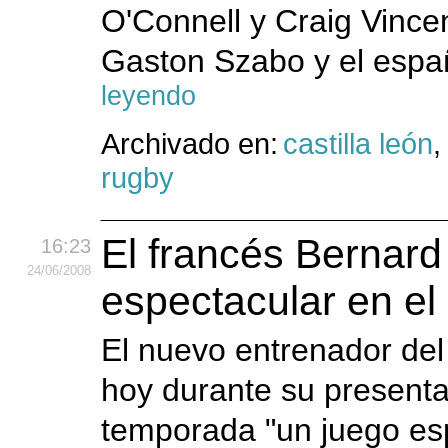
O'Connell y Craig Vince
Gaston Szabo y el espa
leyendo
Archivado en:
castilla león
rugby
El francés Bernard
16:23
24
/06
/2008
espectacular en el
El nuevo entrenador del
hoy durante su presenta
temporada "un juego esp