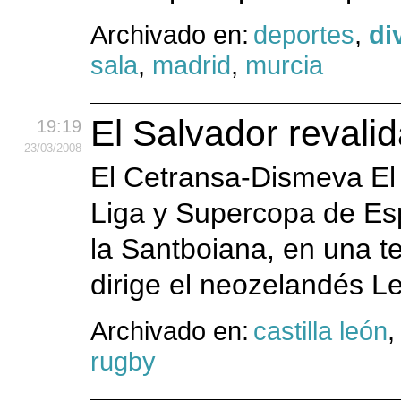
Archivado en:
deportes
,
di
sala
,
madrid
,
murcia
El Salvador revalid
19:19
23
/03
/2008
El Cetransa-Dismeva El S
Liga y Supercopa de Es
la Santboiana, en una t
dirige el neozelandés Le
Archivado en:
castilla león
rugby