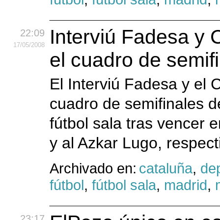
Interviú Fadesa y 
22:09
17
/05
/2008
el cuadro de semif
El Interviú Fadesa y el 
cuadro de semifinales d
fútbol sala tras vencer 
y al Azkar Lugo, respec
Archivado en:
cataluña
,
de
fútbol
,
fútbol sala
,
madrid
,
23:17