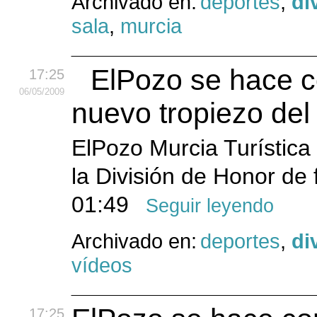
Archivado en:
deportes
,
di
sala
,
murcia
ElPozo se hace co
17:25
06
/05
/2009
nuevo tropiezo del 
ElPozo Murcia Turística 
la División de Honor de 
01:49
Seguir leyendo
Archivado en:
deportes
,
di
vídeos
17:25