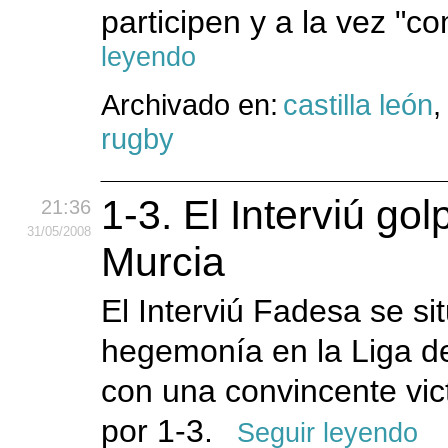
participen y a la vez "co
leyendo
Archivado en:
castilla león
rugby
1-3. El Interviú go
21:36
31
/05
/2008
Murcia
El Interviú Fadesa se si
hegemonía en la Liga de
con una convincente vict
por 1-3.
Seguir leyendo