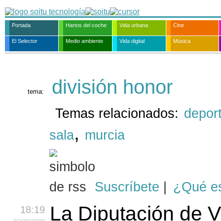
Portada
Hartos del coche
Vida urbana
Cine
El Selector
Medio ambiente
Vida digital
Música
división honor
tema:
Temas relacionados:
depor
,
sala
murcia
Suscríbete
|
¿Qué e
La Diputación de 
18:19