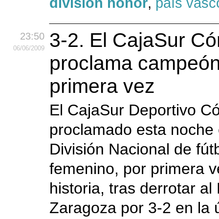
división honor
,
país vasc
3-2. El CajaSur C
23:50
06
/06
/2009
proclama campeón 
primera vez
El CajaSur Deportivo C
proclamado esta noche
División Nacional de fút
femenino, por primera v
historia, tras derrotar al
Zaragoza por 3-2 en la 