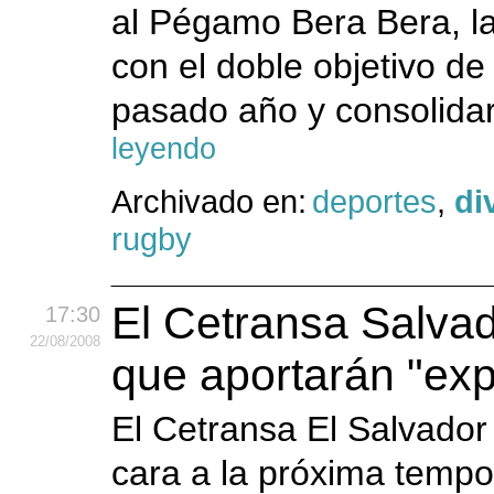
al Pégamo Bera Bera, l
con el doble objetivo d
pasado año y consolidar
leyendo
Archivado en:
deportes
,
di
rugby
El Cetransa Salvad
17:30
22
/08
/2008
que aportarán "exp
El Cetransa El Salvador
cara a la próxima temp