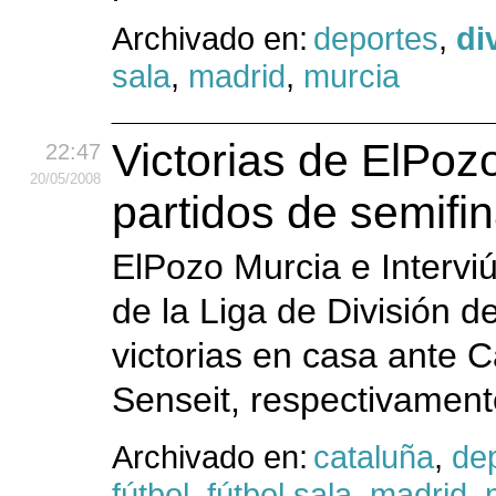
Archivado en:
deportes
,
di
sala
,
madrid
,
murcia
Victorias de ElPozo
22:47
20
/05
/2008
partidos de semifi
ElPozo Murcia e Intervi
de la Liga de División d
victorias en casa ante 
Senseit, respectivamen
Archivado en:
cataluña
,
de
fútbol
,
fútbol sala
,
madrid
,