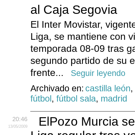
al Caja Segovia
El Inter Movistar, vige
Liga, se mantiene con vid
temporada 08-09 tras ga
segundo partido de su el
frente...
Seguir leyendo
Archivado en:
castilla león
fútbol
,
fútbol sala
,
madrid
ElPozo Murcia s
20:46
13
/05
/2009