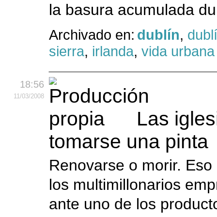
la basura acumulada dur
Archivado en:
dublín
,
dubl
sierra
,
irlanda
,
vida urbana
18:56
11
/03
/2008
Las igles
tomarse una pinta
Renovarse o morir. Eso
los multimillonarios emp
ante uno de los produc