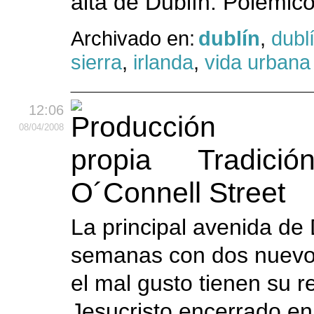
alta de Dublín. Polémic
Archivado en:
dublín
,
dubl
sierra
,
irlanda
,
vida urbana
12:06
08
/04
/2008
Tradició
O´Connell Street
La principal avenida de
semanas con dos nuevos 
el mal gusto tienen su r
Jesucristo encerrado en 