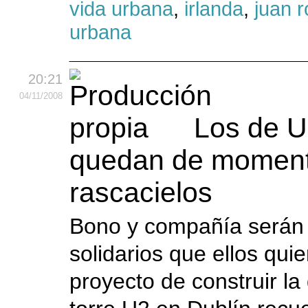
vida urbana
,
irlanda
,
juan 
urbana
20:21
04
/11
/2008
Los de U
quedan de moment
rascacielos
Bono y compañía serán 
solidarios que ellos quie
proyecto de construir l