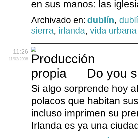
en sus manos: las iglesi
Archivado en:
dublín
,
dubl
sierra
,
irlanda
,
vida urbana
11:26
11
/02
/2008
Do you 
Si algo sorprende hoy al
polacos que habitan sus
incluso imprimen su pre
Irlanda es ya una ciudad 