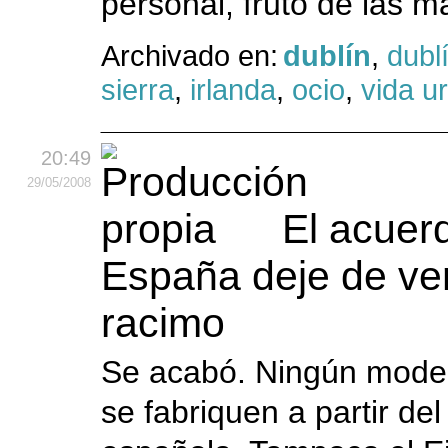
personal, fruto de las m
Archivado en:
dublín
,
dubl
sierra
,
irlanda
,
ocio
,
vida u
20:49
29
/05
/2008
El acuer
España deje de ve
racimo
Se acabó. Ningún model
se fabriquen a partir de