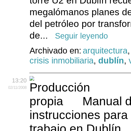
torre U2 en Dublín recu
megalómanos planes de
del petróleo por transfor
de...
Seguir leyendo
Archivado en:
arquitectura
,
crisis inmobiliaria
,
dublín
,
13:20
02
/11
/2008
Manual 
instrucciones para
trabajo en Dublín