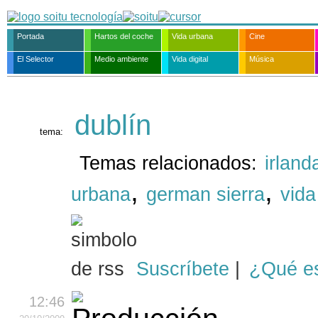
Portada
Hartos del coche
Vida urbana
Cine
El Selector
Medio ambiente
Vida digital
Música
dublín
tema:
Temas relacionados:
irland
,
,
urbana
german sierra
vida
Suscríbete
|
¿Qué e
12:46