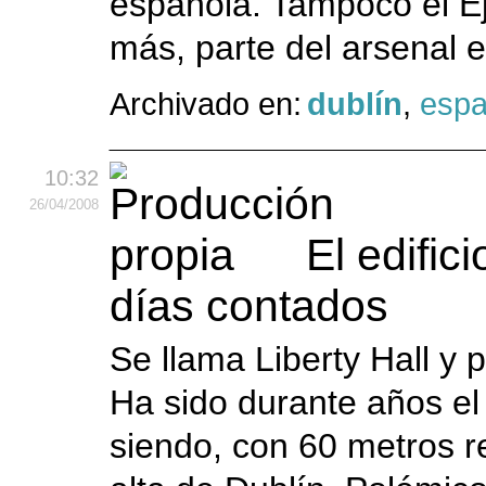
española. Tampoco el Ejé
más, parte del arsenal 
Archivado en:
dublín
,
esp
10:32
26
/04
/2008
El edific
días contados
Se llama Liberty Hall y
Ha sido durante años el 
siendo, con 60 metros re