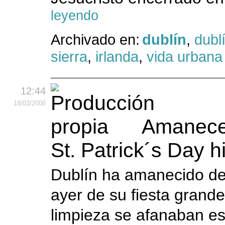
leyendo
Archivado en:
dublín
,
dubl
sierra
,
irlanda
,
vida urbana
12:44
18
/03
/2008
Amanecer
St. Patrick´s Day h
Dublín ha amanecido de
ayer de su fiesta grande
limpieza se afanaban es