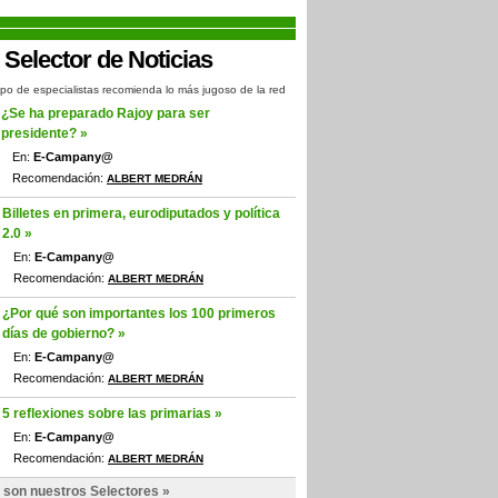
po de especialistas recomienda lo más jugoso de la red
¿Se ha preparado Rajoy para ser
presidente? »
En:
E-Campany@
Recomendación:
ALBERT MEDRÁN
Billetes en primera, eurodiputados y política
2.0 »
En:
E-Campany@
Recomendación:
ALBERT MEDRÁN
¿Por qué son importantes los 100 primeros
días de gobierno? »
En:
E-Campany@
Recomendación:
ALBERT MEDRÁN
5 reflexiones sobre las primarias »
En:
E-Campany@
Recomendación:
ALBERT MEDRÁN
 son nuestros Selectores »