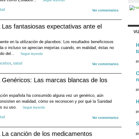
Seguir leyendo
lud
Ver comentarios
Las fantasiosas expectativas ante el
VU
nte en la utilización de placebos: Los resultados beneficiosos
H
a o incluso se aprecian mejorías cuando, en realidad, éstas no
t
do del...
Seguir leyendo
p
acebos
,
salud
Ver comentarios
C
Genéricos: Las marcas blancas de los
n
p
ación española ha consumido alguna vez un genérico, aún
sisten en realidad, cómo se reconocen y por qué la Sanidad
H
ás su uso.
Seguir leyendo
p
lud
Ver comentarios
S
La canción de los medicamentos
p