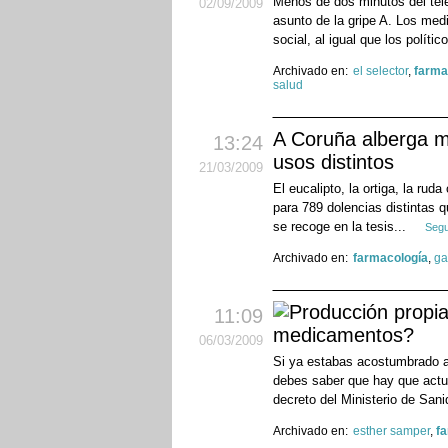
Menos de dos minutos del tele
02
/09
/2009
asunto de la gripe A. Los med
social, al igual que los polític
Archivado en:
el selector
,
farma
salud
A Coruña alberga m
13:24
usos distintos
21
/03
/2009
El eucalipto, la ortiga, la rud
para 789 dolencias distintas 
se recoge en la tesis...
Segu
Archivado en:
farmacología
,
ga
11:09
medicamentos?
06
/03
/2009
Si ya estabas acostumbrado a
debes saber que hay que actu
decreto del Ministerio de Sani
Archivado en:
esther samper
,
f