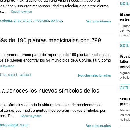
diario de Iñaki Gabilondo dan una visión necesaria sobre el
actu
ios tienen una gran responsabilidad en relación a no crear alarma
os...
Seguir leyendo
El sup
en tr
cología
,
gripe ah1n1
,
medicina
,
política
,
Ver comentarios
Fuimos
tren. A
conclus
ás de 190 plantas medicinales con 789
actu
a o el romero forman parte del repertorio de 190 plantas medicinales
Presi
que se pueden encontrar los 94 municipios de A Coruña, tal y como
falten
ir leyendo
period
Alguno
licia
,
salud
,
sanidad
Noticias relacionadas
prácti
actu
¿Conoces los nuevos símbolos de los
Soitu.
premi
 los símbolos de toda la vida en las cajas de medicamentos,
alizarse. Los medicamentos incorporarán nuevos símbolos por
A la 'e
los me
dad. Te...
Seguir leyendo
no ingl
armacología
,
salud
Ver comentarios