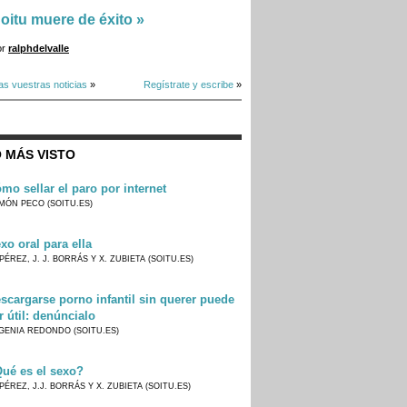
oitu muere de éxito
»
or
ralphdelvalle
as vuestras noticias
»
Regístrate y escribe
»
 MÁS VISTO
mo sellar el paro por internet
MÓN PECO (SOITU.ES)
xo oral para ella
PÉREZ, J. J. BORRÁS Y X. ZUBIETA (SOITU.ES)
scargarse porno infantil sin querer puede
r útil: denúncialo
GENIA REDONDO (SOITU.ES)
ué es el sexo?
PÉREZ, J.J. BORRÁS Y X. ZUBIETA (SOITU.ES)