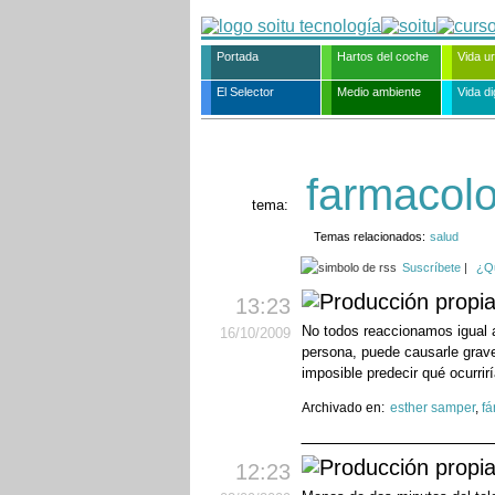
Portada
Hartos del coche
Vida u
El Selector
Medio ambiente
Vida dig
farmacol
tema:
Temas relacionados:
salud
Suscríbete
|
¿Q
13:23
No todos reaccionamos igual 
16
/10
/2009
persona, puede causarle grav
imposible predecir qué ocurrirí
Archivado en:
esther samper
,
f
12:23