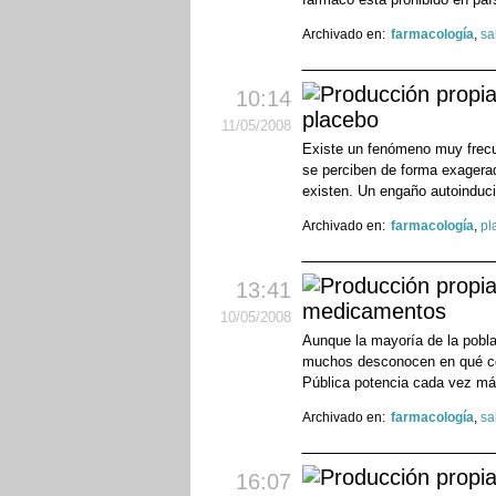
Archivado en:
farmacología
,
sa
10:14
placebo
11
/05
/2008
Existe un fenómeno muy frecue
se perciben de forma exagerad
existen. Un engaño autoinduci
Archivado en:
farmacología
,
pl
13:41
medicamentos
10
/05
/2008
Aunque la mayoría de la pobl
muchos desconocen en qué con
Pública potencia cada vez m
Archivado en:
farmacología
,
sa
16:07