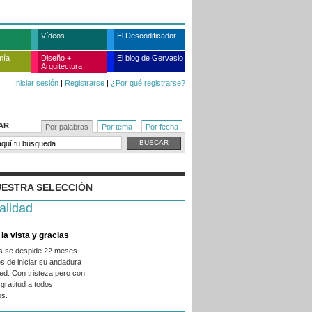
Vídeos
El Descodificador
mía
Diseño +
El blog de Gervasio
Arquitectura
Iniciar sesión
|
Registrarse
|
¿Por qué registrarse?
AR
Por palabras
Por tema
Por fecha
ESTRA SELECCIÓN
alidad
la vista y gracias
es se despide 22 meses
s de iniciar su andadura
ed. Con tristeza pero con
gratitud a todos
os.