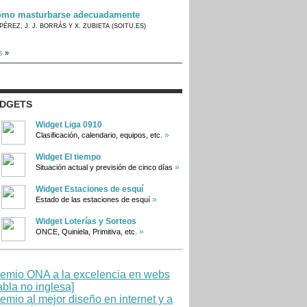
mo masturbarse adecuadamente
PÉREZ, J. J. BORRÁS Y X. ZUBIETA (SOITU.ES)
s
»
IDGETS
Widget Liga 0910
»
Clasificación, calendario, equipos, etc.
Widget El tiempo
»
Situación actual y previsión de cinco días
Widget Estaciones de esquí
»
Estado de las estaciones de esquí
Widget Loterías y Sorteos
»
ONCE, Quiniela, Primitiva, etc.