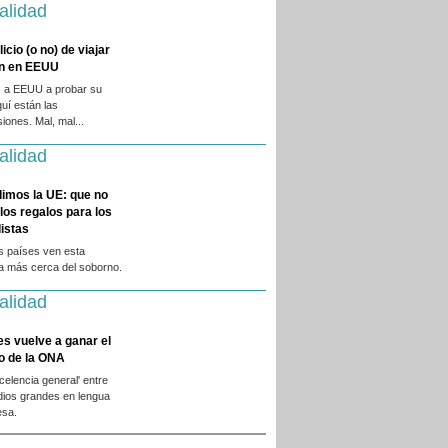
alidad
licio (o no) de viajar
en en EEUU
 a EEUU a probar su
quí están las
iones. Mal, mal...
alidad
dimos la UE: que no
 los regalos para los
istas
s países ven esta
ca más cerca del soborno.
alidad
es vuelve a ganar el
o de la ONA
xcelencia general' entre
dios grandes en lengua
esa.