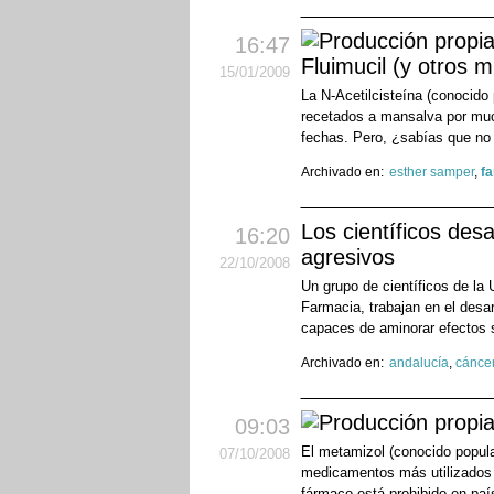
16:47
Fluimucil (y otros m
15
/01
/2009
La N-Acetilcisteína (conocido
recetados a mansalva por muc
fechas. Pero, ¿sabías que no
Archivado en:
esther samper
,
f
Los científicos des
16:20
agresivos
22
/10
/2008
Un grupo de científicos de la
Farmacia, trabajan en el des
capaces de aminorar efectos 
Archivado en:
andalucía
,
cánce
09:03
El metamizol (conocido popula
07
/10
/2008
medicamentos más utilizados 
fármaco está prohibido en pa