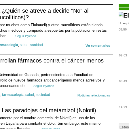
¿Quién se atreve a decirle "No" al
ucolíticos)?
Un equi
 por muchos como Fluimucil) y otros mucolíticos están siendo
08:50
hos médicos y comprado a espuertas por la población en estas
 han...
Seguir leyendo
armacología
,
salud
,
sanidad
Ver comentarios
09:03
arrollan fármacos contra el cáncer menos
 Universidad de Granada, pertenecientes a la Facultad de
arrollo de nuevos fármacos anticancerígenos menos agresivos y
08:49
secundarios de...
Seguir leyendo
r
,
farmacología
,
salud
,
sociedad
Noticias relacionadas
14:29
Las paradojas del metamizol (Nolotil)
rmente por el nombre comercial de Nolotil) es uno de los
en España para combatir el dolor. Sin embargo, este mismo
Estos
íses como Estados...