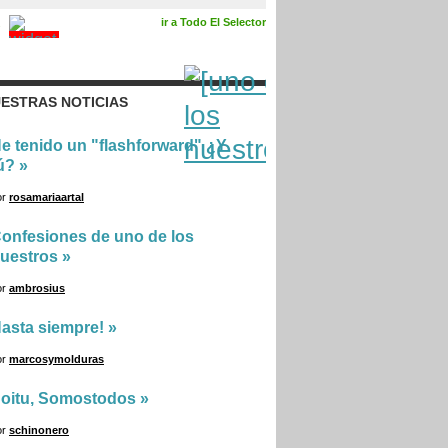
ir a Todo El Selector
ESTRAS NOTICIAS
e tenido un "flashforward" ¿Y
ú?
»
or
rosamariaartal
onfesiones de uno de los
uestros
»
or
ambrosius
asta siempre!
»
or
marcosymolduras
oitu, Somostodos
»
or
schinonero