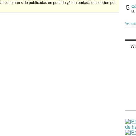
ias que han sido publicadas en portada y/o en portada de sección por
5
Có
M. 
Ver má
W