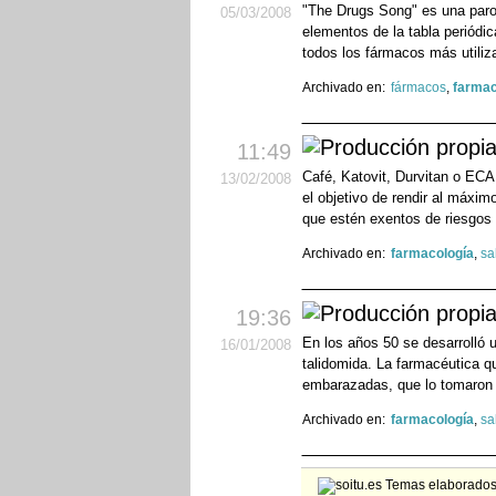
"The Drugs Song" es una paro
05
/03
/2008
elementos de la tabla periódi
todos los fármacos más utiliz
Archivado en:
fármacos
,
farmac
11:49
Café, Katovit, Durvitan o ECA
13
/02
/2008
el objetivo de rendir al máxim
que estén exentos de riesgos 
Archivado en:
farmacología
,
sa
19:36
En los años 50 se desarrolló 
16
/01
/2008
talidomida. La farmacéutica q
embarazadas, que lo tomaron 
Archivado en:
farmacología
,
sa
Temas elaborados 