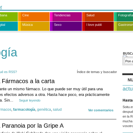
rbana
Cine
Tendencias
Salud
Fotografía
ital
Música
Sexo
I love publi
Gastrono
ogía
BUSC
ué es RSS?
Índice de temas y buscador
NU
Fármacos a la carta
actu
ante un mismo fármaco. Lo que puede ser muy útil para una
es efectos adversos a otra. Hasta hace poco, era prácticamente
a. Sin...
Hasta 
Seguir leyendo
Soitu.
ármacos
,
farmacología
,
genética
,
salud
Ver comentarios
despué
en la R
mucha 
Paranoia por la Gripe A
vosotr