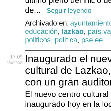
último pleno del inicio d
de...
Seguir leyendo
Archivado en:
ayuntamient
educación
,
lazkao
,
país v
politicos
,
política
,
pse ee
Inaugurado el nue
17:09
25
/09
/2008
cultural de Lazkao
con un gran audito
El nuevo centro cultural 
inaugurado hoy en la lo