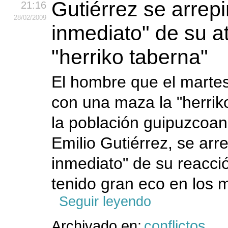
Gutiérrez se arrepi
21:16
28
/02
/2009
inmediato" de su a
"herriko taberna"
El hombre que el marte
con una maza la "herrik
la población guipuzcoa
Emilio Gutiérrez, se arre
inmediato" de su reacció
tenido gran eco en los m
Seguir leyendo
Archivado en:
conflictos
,