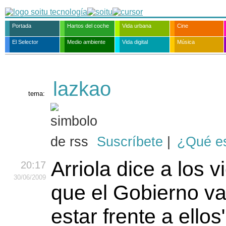
Portada
Hartos del coche
Vida urbana
Cine
El Selector
Medio ambiente
Vida digital
Música
lazkao
tema:
Suscríbete
|
¿Qué e
Arriola dice a los v
20:17
30
/06
/2009
que el Gobierno va
estar frente a ellos