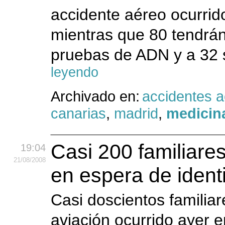
accidente aéreo ocurrid
mientras que 80 tendrán
pruebas de ADN y a 32 se
leyendo
Archivado en:
accidentes 
canarias
,
madrid
,
medicina
Casi 200 familiare
19:04
21
/08
/2008
en espera de ident
Casi doscientos familiar
aviación ocurrido ayer e