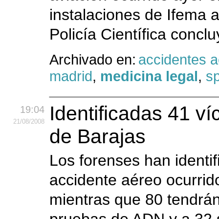
instalaciones de Ifema a
Policía Científica conclu
Archivado en:
accidentes 
madrid
,
medicina legal
,
sp
Identificadas 41 ví
19:04
21
/08
/2008
de Barajas
Los forenses han identif
accidente aéreo ocurrid
mientras que 80 tendrán