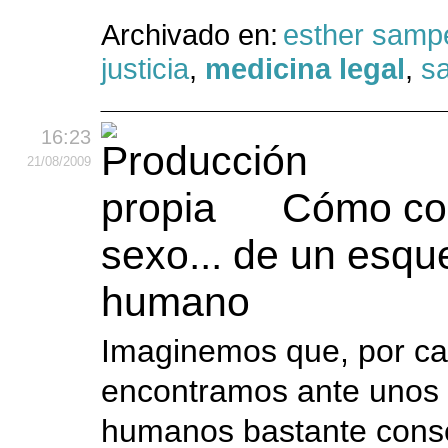
Archivado en:
esther samp
justicia
,
medicina legal
,
s
16:23
21
/08
/2009
Cómo co
sexo... de un esqu
humano
Imaginemos que, por ca
encontramos ante unos 
humanos bastante cons