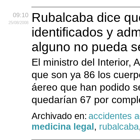
Rubalcaba dice qu
09:10
25
/08
/2008
identificados y adm
alguno no pueda s
El ministro del Interior
que son ya 86 los cuerp
áereo que han podido se
quedarían 67 por comple
Archivado en:
accidentes 
medicina legal
,
rubalcaba