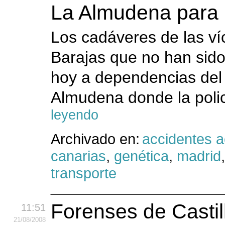
La Almudena para 
Los cadáveres de las ví
Barajas que no han sido 
hoy a dependencias del
Almudena donde la policí
leyendo
Archivado en:
accidentes 
canarias
,
genética
,
madrid
transporte
Forenses de Casti
11:51
21
/08
/2008