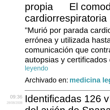
El comod
cardiorrespiratoria
"Murió por parada cardio
errónea y utilizada hast
comunicación que contra
autopsias y certificados
leyendo
Archivado en:
medicina le
Identificadas 126 v
09:36
28
/08
/2008