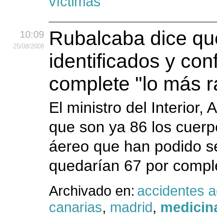
víctimas
Rubalcaba dice qu
10:09
25
/08
/2008
identificados y con
complete "lo más r
El ministro del Interior
que son ya 86 los cuerp
áereo que han podido se
quedarían 67 por comple
Archivado en:
accidentes 
canarias
,
madrid
,
medicina