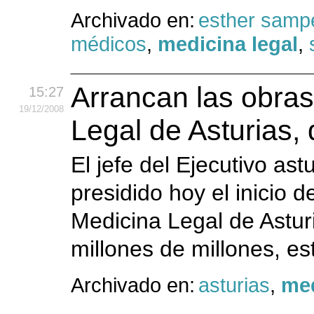
Archivado en:
esther samp
médicos
,
medicina legal
,
Arrancan las obras 
15:27
19
/12
/2008
Legal de Asturias,
El jefe del Ejecutivo as
presidido hoy el inicio d
Medicina Legal de Astur
millones de millones, est
Archivado en:
asturias
,
med