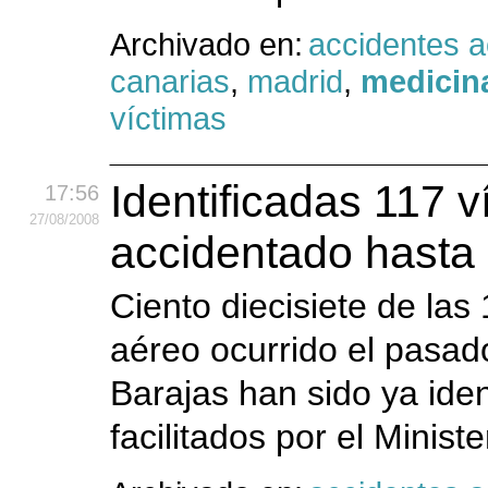
Archivado en:
accidentes 
canarias
,
madrid
,
medicina
víctimas
Identificadas 117 v
17:56
27
/08
/2008
accidentado hasta 
Ciento diecisiete de las
aéreo ocurrido el pasad
Barajas han sido ya iden
facilitados por el Ministe