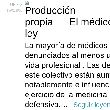
08:42
13
/01
/2009
El médic
ley
La mayoría de médicos
denunciados al menos u
vida profesional . Las d
este colectivo están a
notablemente e influenc
ejercicio de la medicina
defensiva....
Seguir leye