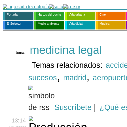
Portada
Hartos del coche
Vida urbana
Cine
El Selector
Medio ambiente
Vida digital
Música
medicina legal
tema:
Temas relacionados:
accid
,
,
sucesos
madrid
aeropuert
Suscríbete
|
¿Qué e
13:14