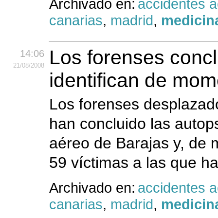
Archivado en:
accidentes 
canarias
,
madrid
,
medicina
Los forenses concl
14:06
21
/08
/2008
identifican de mo
Los forenses desplazado
han concluido las autops
aéreo de Barajas y, de 
59 víctimas a las que h
Archivado en:
accidentes 
canarias
,
madrid
,
medicina