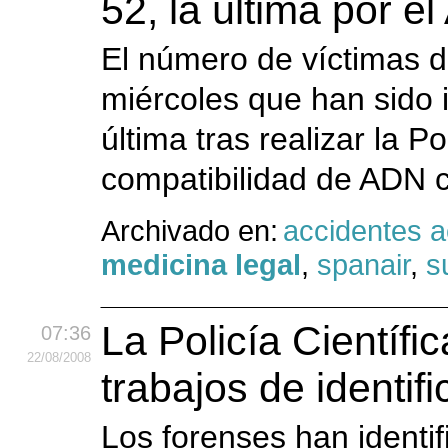
52, la última por e
El número de víctimas d
miércoles que han sido i
última tras realizar la P
compatibilidad de ADN co
Archivado en:
accidentes 
medicina legal
,
spanair
,
s
La Policía Científi
07:36
22
/08
/2008
trabajos de identif
Los forenses han identif