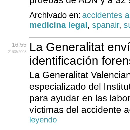
pruebas de ADN y a 32 s
Archivado en:
accidentes 
medicina legal
,
spanair
,
s
La Generalitat env
16:55
21
/08
/2008
identificación fore
La Generalitat Valencia
especializado del Instit
para ayudar en las labo
víctimas del accidente a
leyendo