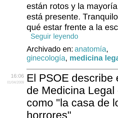
están rotos y la mayoría
está presente. Tranquilo
qué estar frente a la es
Seguir leyendo
Archivado en:
anatomía
,
ginecología
,
medicina leg
El PSOE describe el
16:06
01
/04
/2009
de Medicina Legal 
como "la casa de l
horrores"