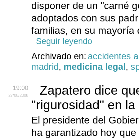
disponer de un "carné ge
adoptados con sus padr
familias, en su mayoría 
Seguir leyendo
Archivado en:
accidentes 
madrid
,
medicina legal
,
sp
Zapatero dice qu
19:00
27
/08
/2008
"rigurosidad" en la 
El presidente del Gobie
ha garantizado hoy que 