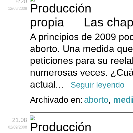
18:20
12
/09
/2008
Las chap
A principios de 2009 po
aborto. Una medida que
peticiones para su reel
numerosas veces. ¿Cuál
actual...
Seguir leyendo
Archivado en:
aborto
,
medi
21:08
02
/09
/2008