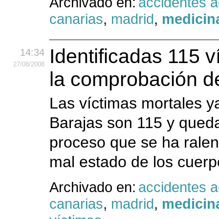
Archivado en:
accidentes 
canarias
,
madrid
,
medicina
Identificadas 115 v
14:34
27
/08
/2008
la comprobación de
Las víctimas mortales ya
Barajas son 115 y queda
proceso que se ha ralent
mal estado de los cuerp
Archivado en:
accidentes 
canarias
,
madrid
,
medicina