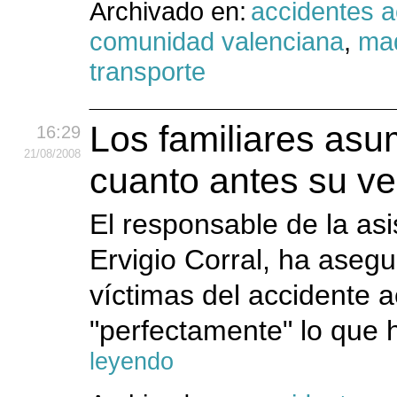
Archivado en:
accidentes 
comunidad valenciana
,
mad
transporte
Los familiares asu
16:29
21
/08
/2008
cuanto antes su ver
El responsable de la asi
Ervigio Corral, ha asegu
víctimas del accidente 
"perfectamente" lo que h
leyendo