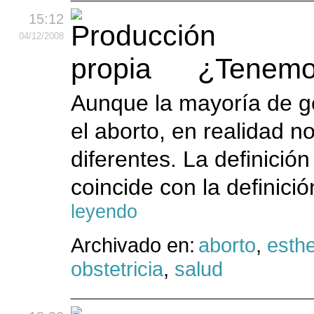
15:12
04
/12
/2008
¿Tenemos
Aunque la mayoría de ge
el aborto, en realidad 
diferentes. La definició
coincide con la definici
leyendo
Archivado en:
aborto
,
esth
obstetricia
,
salud