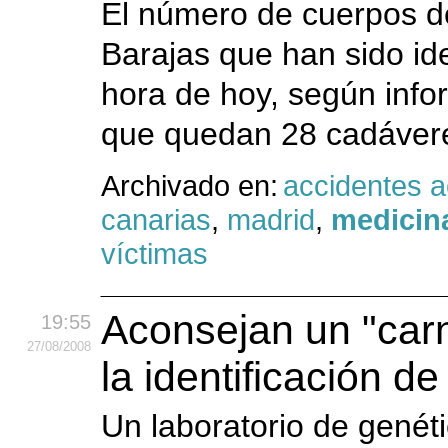
El número de cuerpos de
Barajas que han sido id
hora de hoy, según inform
que quedan 28 cadávere
Archivado en:
accidentes 
canarias
,
madrid
,
medicina
víctimas
Aconsejan un "carn
19:55
27
/08
/2008
la identificación d
Un laboratorio de genét