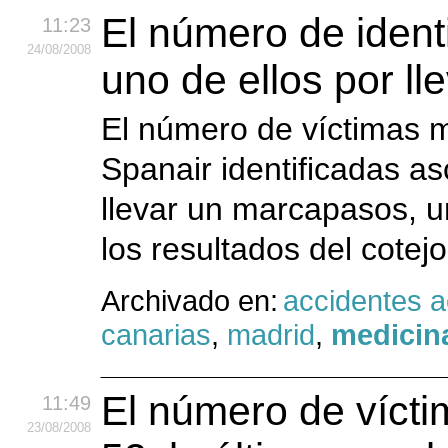
El número de ident
11:23
24
/08
/2008
uno de ellos por l
El número de víctimas m
Spanair identificadas as
llevar un marcapasos, 
los resultados del cote
Archivado en:
accidentes 
canarias
,
madrid
,
medicina
El número de vícti
11:49
23
/08
/2008