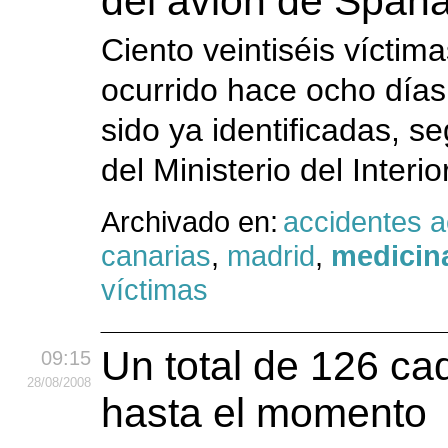
del avión de Spana
Ciento veintiséis víctim
ocurrido hace ocho días
sido ya identificadas, 
del Ministerio del Interio
Archivado en:
accidentes 
canarias
,
madrid
,
medicina
víctimas
Un total de 126 ca
09:15
28
/08
/2008
hasta el momento