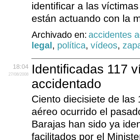
identificar a las víctim
están actuando con la m
Archivado en:
accidentes 
legal
,
política
,
vídeos
,
zap
Identificadas 117 v
18:04
27
/08
/2008
accidentado
Ciento diecisiete de las
aéreo ocurrido el pasad
Barajas han sido ya iden
facilitados por el Ministe