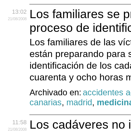
Los familiares se 
13:02
21
/08
/2008
proceso de identifi
Los familiares de las ví
están preparando para s
identificación de los c
cuarenta y ocho horas 
Archivado en:
accidentes 
canarias
,
madrid
,
medicina
Los cadáveres no i
11:58
21
/08
/2008