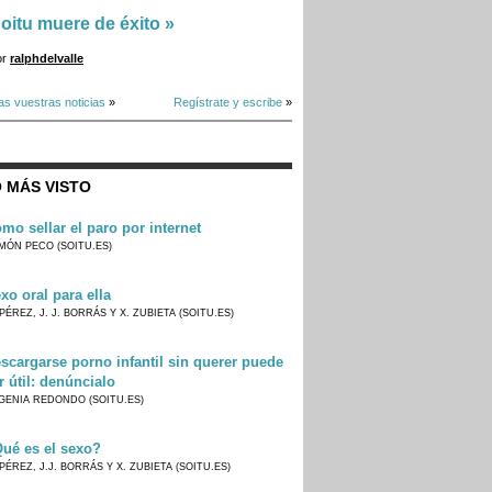
oitu muere de éxito
»
or
ralphdelvalle
as vuestras noticias
»
Regístrate y escribe
»
 MÁS VISTO
mo sellar el paro por internet
MÓN PECO (SOITU.ES)
xo oral para ella
PÉREZ, J. J. BORRÁS Y X. ZUBIETA (SOITU.ES)
scargarse porno infantil sin querer puede
r útil: denúncialo
GENIA REDONDO (SOITU.ES)
ué es el sexo?
PÉREZ, J.J. BORRÁS Y X. ZUBIETA (SOITU.ES)