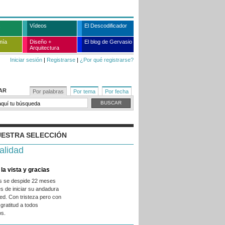
Vídeos
El Descodificador
mía
Diseño +
El blog de Gervasio
Arquitectura
Iniciar sesión
|
Registrarse
|
¿Por qué registrarse?
AR
Por palabras
Por tema
Por fecha
ESTRA SELECCIÓN
alidad
la vista y gracias
es se despide 22 meses
s de iniciar su andadura
ed. Con tristeza pero con
gratitud a todos
os.