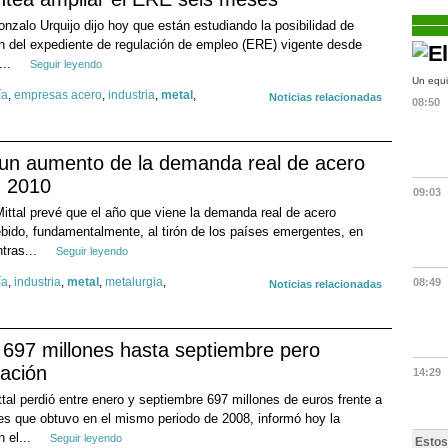
Gonzalo Urquijo dijo hoy que están estudiando la posibilidad de
n del expediente de regulación de empleo (ERE) vigente desde
...
Seguir leyendo
Un equi
ía
,
empresas acero
,
industria
,
metal
,
Noticias relacionadas
08:50
é un aumento de la demanda real de acero
n 2010
09:03
Mittal prevé que el año que viene la demanda real de acero
ebido, fundamentalmente, al tirón de los países emergentes, en
ntras...
Seguir leyendo
ía
,
industria
,
metal
,
metalurgia
,
08:49
Noticias relacionadas
e 697 millones hasta septiembre pero
ación
14:29
ttal perdió entre enero y septiembre 697 millones de euros frente a
es que obtuvo en el mismo periodo de 2008, informó hoy la
 el...
Seguir leyendo
Estos