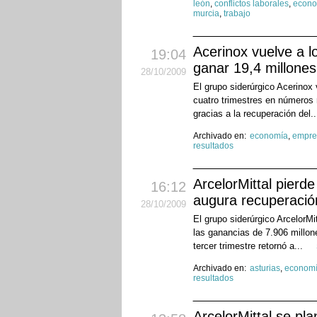
león
,
conflictos laborales
,
econo
murcia
,
trabajo
Acerinox vuelve a lo
19:04
ganar 19,4 millones
28
/10
/2009
El grupo siderúrgico Acerinox 
cuatro trimestres en números r
gracias a la recuperación del.
Archivado en:
economía
,
empre
resultados
ArcelorMittal pierd
16:12
augura recuperació
28
/10
/2009
El grupo siderúrgico ArcelorMi
las ganancias de 7.906 millon
tercer trimestre retornó a...
Archivado en:
asturias
,
econom
resultados
ArcelorMittal se pl