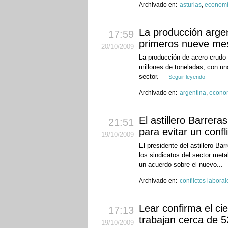
Archivado en:
asturias
,
econom
La producción arge
17:59
primeros nueve me
20
/10
/2009
La producción de acero crudo 
millones de toneladas, con una
sector.
Seguir leyendo
Archivado en:
argentina
,
econo
El astillero Barrera
21:51
para evitar un confli
19
/10
/2009
El presidente del astillero Ba
los sindicatos del sector met
un acuerdo sobre el nuevo...
Archivado en:
conflictos laboral
Lear confirma el ci
17:13
trabajan cerca de 
19
/10
/2009