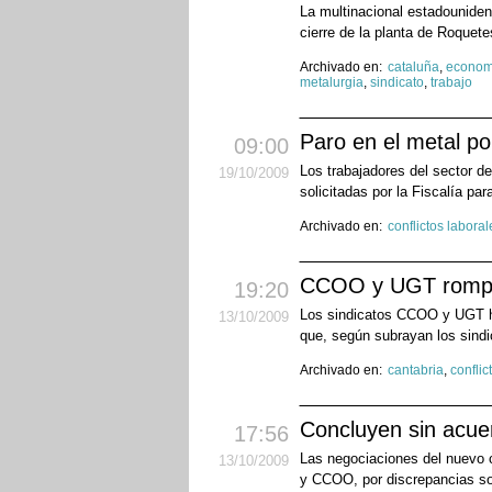
La multinacional estadounide
cierre de la planta de Roquet
Archivado en:
cataluña
,
econom
metalurgia
,
sindicato
,
trabajo
Paro en el metal po
09:00
Los trabajadores del sector de
19
/10
/2009
solicitadas por la Fiscalía par
Archivado en:
conflictos laboral
CCOO y UGT rompen 
19:20
Los sindicatos CCOO y UGT han
13
/10
/2009
que, según subrayan los sindi
Archivado en:
cantabria
,
conflic
Concluyen sin acuer
17:56
Las negociaciones del nuevo c
13
/10
/2009
y CCOO, por discrepancias sob