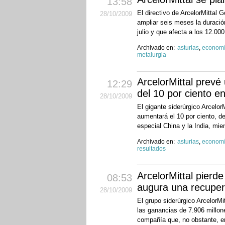
13:58
El directivo de ArcelorMittal 
28
/10
/2009
ampliar seis meses la duració
julio y que afecta a los 12.000
Archivado en:
asturias
,
econom
metalurgia
ArcelorMittal prev
12:29
del 10 por ciento e
28
/10
/2009
El gigante siderúrgico Arcelor
aumentará el 10 por ciento, d
especial China y la India, mie
Archivado en:
asturias
,
econom
resultados
ArcelorMittal pierd
08:53
augura una recuper
28
/10
/2009
El grupo siderúrgico ArcelorMi
las ganancias de 7.906 millon
compañía que, no obstante, en