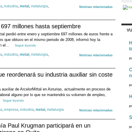
ía
,
industria
,
metal
,
metalurgia
,
Noticias relacionadas
e 697 millones hasta septiembre
VU
ttal perdió entre enero y septiembre 697 millones de euros frente a
es que obtuvo en el mismo periodo de 2008, informó hoy la
H
 el...
Seguir leyendo
t
ía
,
industria
,
metal
,
metalurgia
,
Noticias relacionadas
p
C
ue reordenará su industria auxiliar sin coste
n
p
a auxiliar de ArcelorMittal en Asturias, actualmente en proceso de
laboral alguno por lo que se mantendrá su volumen de empleo,
H
Seguir leyendo
p
ía
,
empresa
,
industria
,
metal
,
metalurgia
Noticias relacionadas
S
ía Paul Krugman participará en un
p