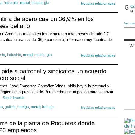
ía
,
industria
,
metal
,
metalurgia
Noticias relacionadas
5
Có
M. 
ntina de acero cae un 36,9% en los
Ver má
ses del año
en Argentina totalizó en los primeros nueve meses del año 2,7
 caída interanual del 36,9 por ciento, informaron hoy fuentes del
W
mía
,
industria
,
metal
,
metalurgia
Noticias relacionadas
s pide a patronal y sindicatos un acuerdo
cto social
rreras, José Francisco González Viñas, pidió hoy a la patronal y
alúrgico de la provincia de Pontevedra que negocien para alcanzar
Seguir leyendo
es
,
galicia
,
huelga
,
metal
,
trabajo
Noticias relacionadas
erre de la planta de Roquetes donde
520 empleados