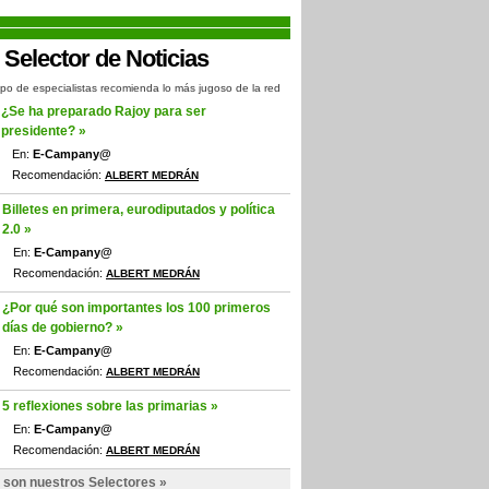
po de especialistas recomienda lo más jugoso de la red
¿Se ha preparado Rajoy para ser
presidente? »
En:
E-Campany@
Recomendación:
ALBERT MEDRÁN
Billetes en primera, eurodiputados y política
2.0 »
En:
E-Campany@
Recomendación:
ALBERT MEDRÁN
¿Por qué son importantes los 100 primeros
días de gobierno? »
En:
E-Campany@
Recomendación:
ALBERT MEDRÁN
5 reflexiones sobre las primarias »
En:
E-Campany@
Recomendación:
ALBERT MEDRÁN
 son nuestros Selectores »