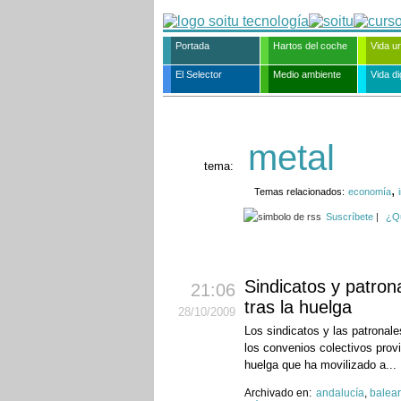
Portada
Hartos del coche
Vida u
El Selector
Medio ambiente
Vida dig
metal
tema:
,
Temas relacionados:
economía
Suscríbete
|
¿Q
Sindicatos y patron
21:06
tras la huelga
28
/10
/2009
Los sindicatos y las patronal
los convenios colectivos provi
huelga que ha movilizado a...
Archivado en:
andalucía
,
balea