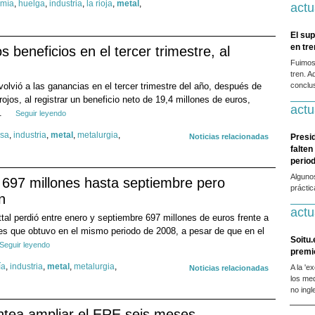
mía
,
huelga
,
industria
,
la rioja
,
metal
,
actu
El sup
en tr
s beneficios en el tercer trimestre, al
Fuimos
tren. A
volvió a las ganancias en el tercer trimestre del año, después de
conclus
ojos, al registrar un beneficio neto de 19,4 millones de euros,
actu
..
Seguir leyendo
sa
,
industria
,
metal
,
metalurgia
,
Noticias relacionadas
Presi
falten
period
Alguno
e 697 millones hasta septiembre pero
prácti
n
actu
ttal perdió entre enero y septiembre 697 millones de euros frente a
es que obtuvo en el mismo periodo de 2008, a pesar de que en el
Soitu.
Seguir leyendo
premi
ía
,
industria
,
metal
,
metalurgia
,
A la 'e
Noticias relacionadas
los me
no ingl
antea ampliar el ERE seis meses