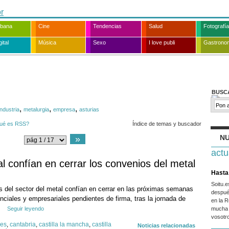
rbana
Cine
Tendencias
Salud
Fotografía
ital
Música
Sexo
I love publi
Gastrono
BUSC
,
,
,
industria
metalurgia
empresa
asturias
ué es RSS?
Índice de temas y buscador
NU
»
actu
al confían en cerrar los convenios del metal
Hasta 
Soitu.
es del sector del metal confían en cerrar en las próximas semanas
despué
nciales y empresariales pendientes de firma, tras la jornada de
en la R
Seguir leyendo
mucha 
vosotr
res
,
cantabria
,
castilla la mancha
,
castilla
Noticias relacionadas