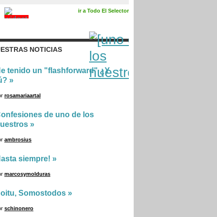
ir a Todo El Selector
ESTRAS NOTICIAS
e tenido un "flashforward" ¿Y
ú?
»
or
rosamariaartal
onfesiones de uno de los
uestros
»
or
ambrosius
asta siempre!
»
or
marcosymolduras
oitu, Somostodos
»
or
schinonero