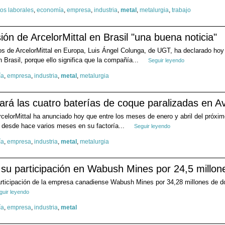
tos laborales
,
economía
,
empresa
,
industria
,
metal
,
metalurgia
,
trabajo
ión de ArcelorMittal en Brasil "una buena noticia"
tos de ArcelorMittal en Europa, Luis Ángel Colunga, de UGT, ha declarado hoy
n Brasil, porque ello significa que la compañía...
Seguir leyendo
ía
,
empresa
,
industria
,
metal
,
metalurgia
cará las cuatro baterías de coque paralizadas en Av
rcelorMittal ha anunciado hoy que entre los meses de enero y abril del próxi
 desde hace varios meses en su factoría...
Seguir leyendo
ía
,
empresa
,
industria
,
metal
,
metalurgia
 su participación en Wabush Mines por 24,5 millon
articipación de la empresa canadiense Wabush Mines por 34,28 millones de dó
guir leyendo
ía
,
empresa
,
industria
,
metal