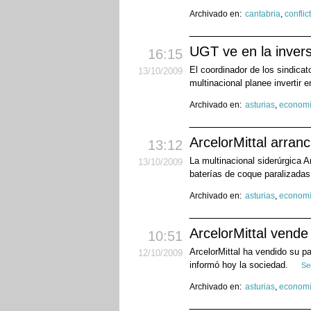
Archivado en:
cantabria
,
conflic
UGT ve en la invers
16:15
El coordinador de los sindica
13
/10
/2009
multinacional planee invertir e
Archivado en:
asturias
,
econom
ArcelorMittal arran
13:12
La multinacional siderúrgica A
13
/10
/2009
baterías de coque paralizadas
Archivado en:
asturias
,
econom
ArcelorMittal vende
10:51
ArcelorMittal ha vendido su p
12
/10
/2009
informó hoy la sociedad.
Se
Archivado en:
asturias
,
econom