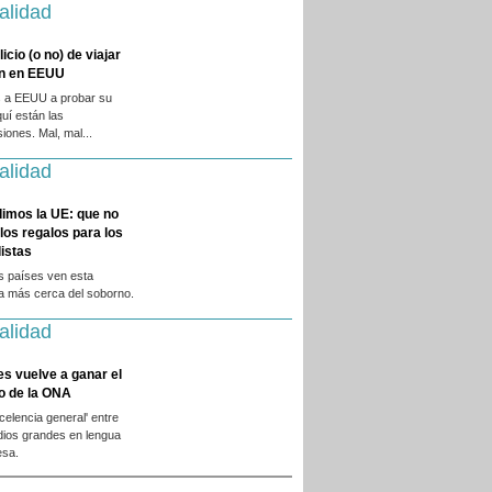
alidad
licio (o no) de viajar
en en EEUU
 a EEUU a probar su
quí están las
iones. Mal, mal...
alidad
dimos la UE: que no
 los regalos para los
istas
s países ven esta
ca más cerca del soborno.
alidad
es vuelve a ganar el
o de la ONA
xcelencia general' entre
dios grandes en lengua
esa.