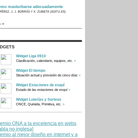
mo masturbarse adecuadamente
PÉREZ, J. J. BORRÁS Y X. ZUBIETA (SOITU.ES)
s
»
IDGETS
Widget Liga 0910
»
Clasificación, calendario, equipos, etc.
Widget El tiempo
»
Situación actual y previsión de cinco días
Widget Estaciones de esquí
»
Estado de las estaciones de esquí
Widget Loterías y Sorteos
»
ONCE, Quiniela, Primitiva, etc.