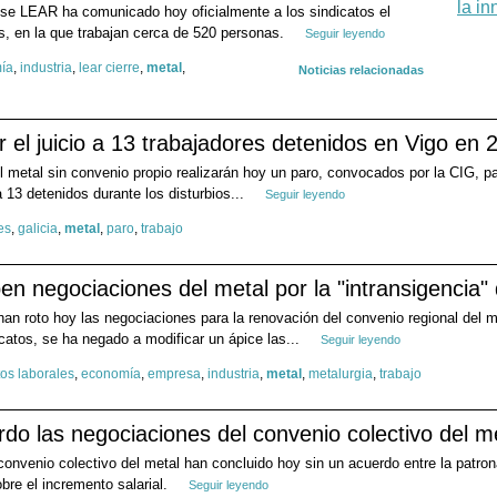
nse LEAR ha comunicado hoy oficialmente a los sindicatos el
es, en la que trabajan cerca de 520 personas.
Seguir leyendo
ía
,
industria
,
lear cierre
,
metal
,
Noticias relacionadas
r el juicio a 13 trabajadores detenidos en Vigo en 
l metal sin convenio propio realizarán hoy un paro, convocados por la CIG, pa
a 13 detenidos durante los disturbios...
Seguir leyendo
es
,
galicia
,
metal
,
paro
,
trabajo
negociaciones del metal por la "intransigencia"
 roto hoy las negociaciones para la renovación del convenio regional del me
catos, se ha negado a modificar un ápice las...
Seguir leyendo
tos laborales
,
economía
,
empresa
,
industria
,
metal
,
metalurgia
,
trabajo
do las negociaciones del convenio colectivo del m
onvenio colectivo del metal han concluido hoy sin un acuerdo entre la patron
re el incremento salarial.
Seguir leyendo