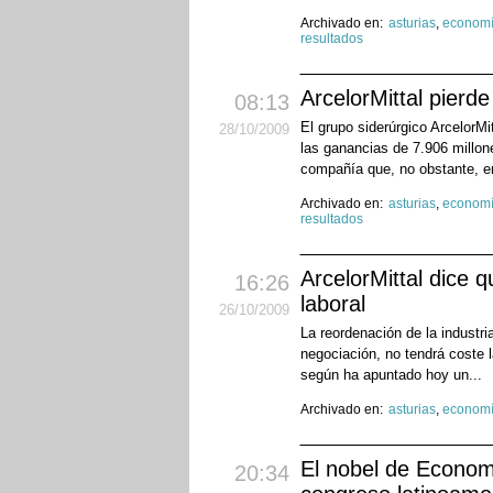
Archivado en:
asturias
,
econom
resultados
ArcelorMittal pierd
08:13
El grupo siderúrgico ArcelorMi
28
/10
/2009
las ganancias de 7.906 millon
compañía que, no obstante, en
Archivado en:
asturias
,
econom
resultados
ArcelorMittal dice q
16:26
laboral
26
/10
/2009
La reordenación de la industri
negociación, no tendrá coste 
según ha apuntado hoy un...
Archivado en:
asturias
,
econom
El nobel de Econom
20:34