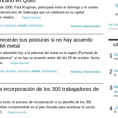
ricano en Quito
S
e 2008, Paul Krugman, participará entre el domingo y el martes
americano de Siderurgia que se celebrará en la capital
p
os medios...
Seguir leyendo
Ver tod
or
,
industria
,
metal
,
metalurgia
Noticias relacionadas
cerán sus posturas si no hay acuerdo
LO
del metal
dvertido hoy a la patronal del metal en la región (Pymetal) de
1
Có
durecer" si no hay un acuerdo antes del día 28 de octubre, fecha
RA
an...
Seguir leyendo
2
Se
mía
,
huelga
,
industria
,
metal
,
metalurgia
,
Noticias relacionadas
M. 
3
De
 la incorporación de los 300 trabajadores de
se
EU
mo lunes el proceso de incorporación a su plantilla de los 300
uxiliar comprometido en el plan firmado para reordenar el sector,
4
¿Q
OO.
Seguir leyendo
M. 