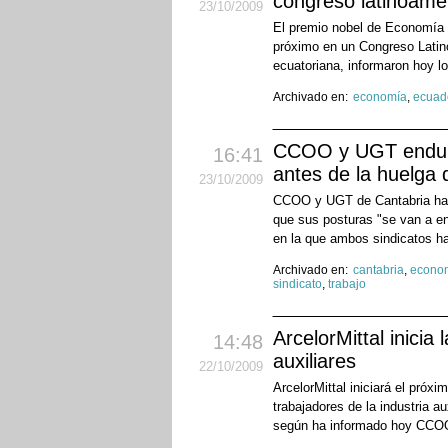
congreso latinoame
23
/10
/2009
El premio nobel de Economía d
próximo en un Congreso Latino
ecuatoriana, informaron hoy l
Archivado en:
economía
,
ecuad
CCOO y UGT endure
16:41
antes de la huelga 
23
/10
/2009
CCOO y UGT de Cantabria han a
que sus posturas "se van a en
en la que ambos sindicatos h
Archivado en:
cantabria
,
econo
sindicato
,
trabajo
ArcelorMittal inicia
14:48
auxiliares
22
/10
/2009
ArcelorMittal iniciará el próxi
trabajadores de la industria a
según ha informado hoy CC