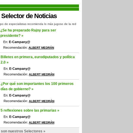
po de especialistas recomienda lo más jugoso de la red
¿Se ha preparado Rajoy para ser
presidente? »
En:
E-Campany@
Recomendación:
ALBERT MEDRÁN
Billetes en primera, eurodiputados y política
2.0 »
En:
E-Campany@
Recomendación:
ALBERT MEDRÁN
¿Por qué son importantes los 100 primeros
días de gobierno? »
En:
E-Campany@
Recomendación:
ALBERT MEDRÁN
5 reflexiones sobre las primarias »
En:
E-Campany@
Recomendación:
ALBERT MEDRÁN
 son nuestros Selectores »