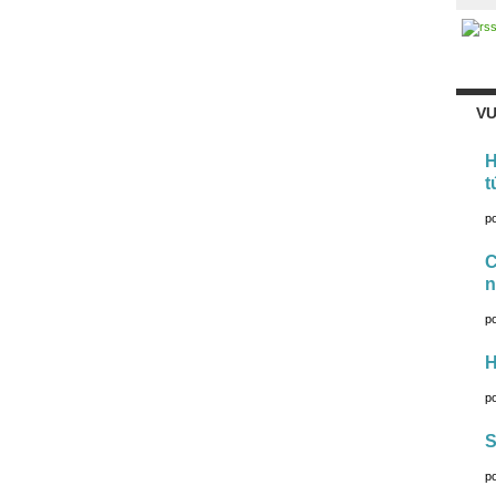
VU
H
t
p
C
n
p
H
p
S
p