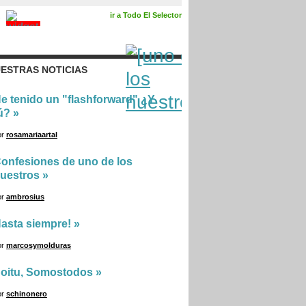
ir a Todo El Selector
ESTRAS NOTICIAS
e tenido un "flashforward" ¿Y
ú?
»
or
rosamariaartal
onfesiones de uno de los
uestros
»
or
ambrosius
asta siempre!
»
or
marcosymolduras
oitu, Somostodos
»
or
schinonero