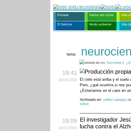
Portada
Hartos del coche
Vida u
El Selector
Medio ambiente
Vida dig
neurocien
tema:
Suscríbete
|
¿Q
19:41
El cielo está arriba y el suelo
09
/09
/2009
Pero, ¿qué ocurriría si nos p
¿Estaríamos en el caos en un
Archivado en:
esther samper
,
n
salud
El investigador Jesú
19:09
lucha contra el Alz
14
/07
/2009