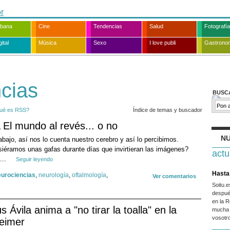
rbana
Cine
Tendencias
Salud
Fotografía
ital
Música
Sexo
I love publi
Gastrono
cias
BUSC
ué es RSS?
Índice de temas y buscador
El mundo al revés... o no
NU
 abajo, así nos lo cuenta nuestro cerebro y así lo percibimos.
usiéramos unas gafas durante días que invirtieran las imágenes?
actu
...
Seguir leyendo
Hasta 
eurociencias
,
neurología
,
oftalmología
,
Ver comentarios
Soitu.
despué
en la R
s Ávila anima a "no tirar la toalla" en la
mucha 
vosotr
heimer