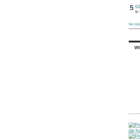
5
Có
M. 
Ver má
W