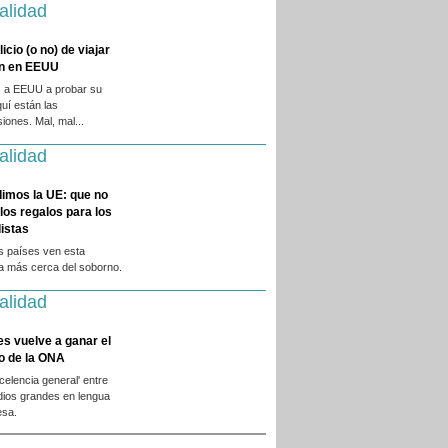
alidad
licio (o no) de viajar
en en EEUU
 a EEUU a probar su
quí están las
iones. Mal, mal...
alidad
dimos la UE: que no
 los regalos para los
istas
s países ven esta
ca más cerca del soborno.
alidad
es vuelve a ganar el
o de la ONA
xcelencia general' entre
dios grandes en lengua
esa.