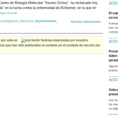
actu
 Centro de Biología Molecular "Severo Ochoa", ha reclamado hoy
alla" en la lucha contra la enfermedad de Alzheimer, en la que en
eguir leyendo
El sup
en tr
investigación
,
medicina
,
neurociencias
,
Noticias relacionadas
Fuimos
tren. A
conclus
actu
por soitu.es
Noticias elaboradas por vosotros
ias que han sido publicadas en portada y/o en portada de sección por
Presi
falten
period
Alguno
prácti
actu
Soitu.
premi
A la 'e
los me
no ingl