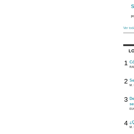
S
p
Ver tod
LO
1
Có
RA
2
Se
M. 
3
De
se
EU
4
¿Q
M. 