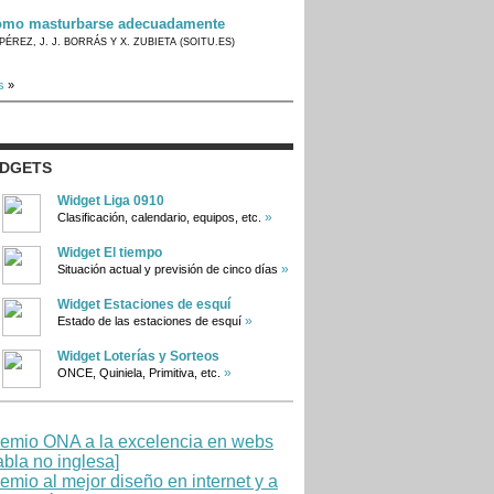
mo masturbarse adecuadamente
PÉREZ, J. J. BORRÁS Y X. ZUBIETA (SOITU.ES)
s
»
IDGETS
Widget Liga 0910
»
Clasificación, calendario, equipos, etc.
Widget El tiempo
»
Situación actual y previsión de cinco días
Widget Estaciones de esquí
»
Estado de las estaciones de esquí
Widget Loterías y Sorteos
»
ONCE, Quiniela, Primitiva, etc.