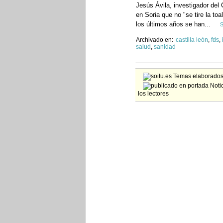
Jesús Ávila, investigador del
en Soria que no "se tire la to
los últimos años se han...
S
Archivado en:
castilla león
,
fds
,
salud
,
sanidad
Temas elaborados 
Notic
los lectores