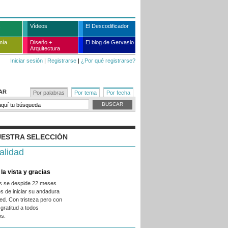
Vídeos
El Descodificador
mía
Diseño +
El blog de Gervasio
Arquitectura
Iniciar sesión
|
Registrarse
|
¿Por qué registrarse?
AR
Por palabras
Por tema
Por fecha
ESTRA SELECCIÓN
alidad
la vista y gracias
es se despide 22 meses
s de iniciar su andadura
ed. Con tristeza pero con
gratitud a todos
os.