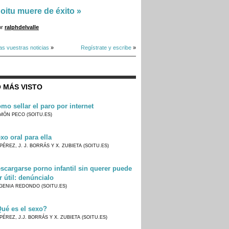
oitu muere de éxito
»
or
ralphdelvalle
as vuestras noticias
»
Regístrate y escribe
»
 MÁS VISTO
mo sellar el paro por internet
MÓN PECO (SOITU.ES)
xo oral para ella
PÉREZ, J. J. BORRÁS Y X. ZUBIETA (SOITU.ES)
scargarse porno infantil sin querer puede
r útil: denúncialo
GENIA REDONDO (SOITU.ES)
ué es el sexo?
PÉREZ, J.J. BORRÁS Y X. ZUBIETA (SOITU.ES)