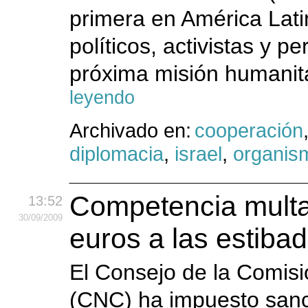
primera en América Latin
políticos, activistas y p
próxima misión humanita
leyendo
Archivado en:
cooperación
diplomacia
,
israel
,
organis
Competencia multa
13:52
30
/09
/2009
euros a las estiba
El Consejo de la Comis
(CNC) ha impuesto sanc