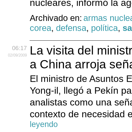
nucleares, informó la a
Archivado en:
armas nucle
corea
,
defensa
,
política
,
sa
La visita del minis
06:17
02
/09
/2009
a China arroja señ
El ministro de Asuntos 
Yong-il, llegó a Pekín pa
analistas como una señal
contexto de necesidad 
leyendo