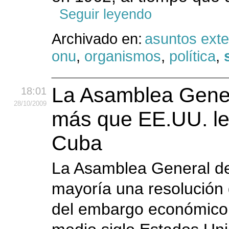
Seguir leyendo
Archivado en:
asuntos exte
onu
,
organismos
,
política
,
La Asamblea Gener
18:01
28
/10
/2009
más que EE.UU. le
Cuba
La Asamblea General de
mayoría una resolución 
del embargo económico