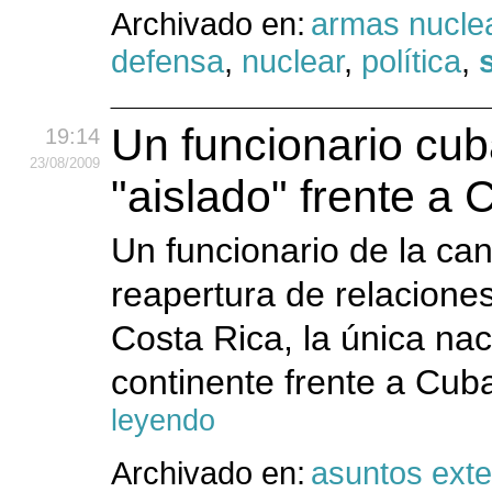
Archivado en:
armas nucle
defensa
,
nuclear
,
política
,
Un funcionario cub
19:14
23
/08
/2009
"aislado" frente a
Un funcionario de la can
reapertura de relacione
Costa Rica, la única nac
continente frente a Cub
leyendo
Archivado en:
asuntos exte