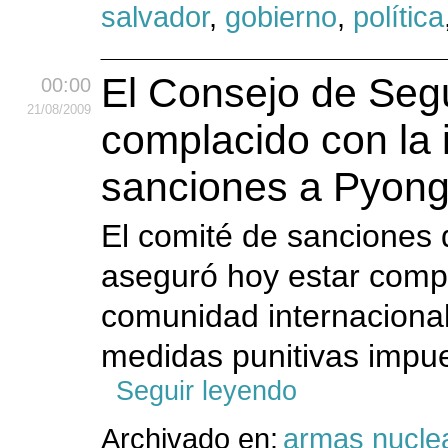
salvador
,
gobierno
,
política
El Consejo de Seg
00:00
21
/08
/2009
complacido con la 
sanciones a Pyon
El comité de sanciones
aseguró hoy estar compl
comunidad internacional
medidas punitivas impue
Seguir leyendo
Archivado en:
armas nucle