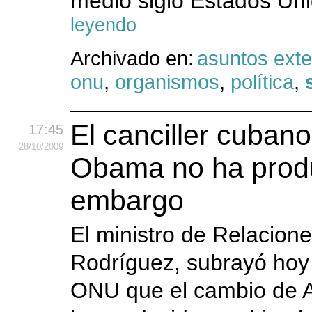
medio siglo Estados Uni
leyendo
Archivado en:
asuntos exte
onu
,
organismos
,
política
,
El canciller cuban
17:45
28
/10
/2009
Obama no ha produ
embargo
El ministro de Relacion
Rodríguez, subrayó hoy
ONU que el cambio de A