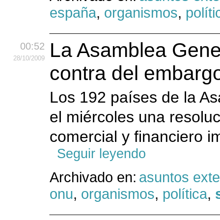
españa
,
organismos
,
políti
La Asamblea Gener
00:52
28
/10
/2009
contra del embarg
Los 192 países de la A
el miércoles una resol
comercial y financiero 
Seguir leyendo
Archivado en:
asuntos exte
onu
,
organismos
,
política
,