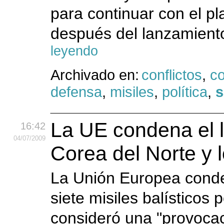
para continuar con el pl
después del lanzamiento 
leyendo
Archivado en:
conflictos
,
c
defensa
,
misiles
,
política
,
s
La UE condena el 
16:42
04
/07
/2009
Corea del Norte y 
La Unión Europea conde
siete misiles balísticos 
consideró una "provocaci