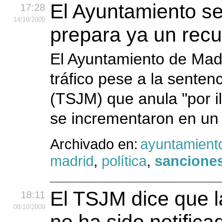
El Ayuntamiento se
17:28
14
/10
/2009
prepara ya un rec
El Ayuntamiento de Madr
tráfico pese a la sentenc
(TSJM) que anula "por il
se incrementaron en un 
Archivado en:
ayuntamient
madrid
,
política
,
sancione
El TSJM dice que l
18:11
08
/10
/2009