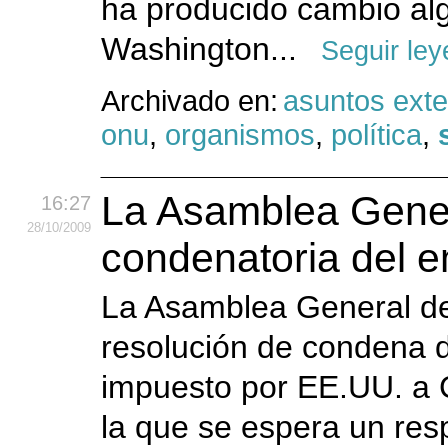
ha producido cambio al
Washington...
Seguir le
Archivado en:
asuntos exte
onu
,
organismos
,
política
,
La Asamblea Gener
16:27
28
/10
/2009
condenatoria del 
La Asamblea General de
resolución de condena d
impuesto por EE.UU. a 
la que se espera un res