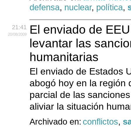
defensa
,
nuclear
,
política
,
El enviado de EE
21:41
20
/08
/2009
levantar las sanci
humanitarias
El enviado de Estados U
abogó hoy en la región 
parcial de las sancione
aliviar la situación huma
Archivado en:
conflictos
,
s