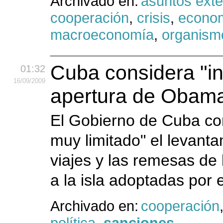
Archivado en:
asuntos exte
cooperación
,
crisis
,
econo
macroeconomía
,
organism
Cuba considera "in
01:32
16
/09
/2009
apertura de Obam
El Gobierno de Cuba con
muy limitado" el levanta
viajes y las remesas de
a la isla adoptadas por 
Archivado en:
cooperación
política
,
sanciones