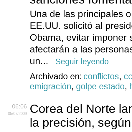
Una de las principales 
EE.UU. solicitó al pres
Obama, evitar imponer 
afectarán a las persona
un...
Seguir leyendo
Archivado en:
conflictos
,
c
emigración
,
golpe estado
,
Corea del Norte la
06:06
05
/07
/2009
la precisión, según