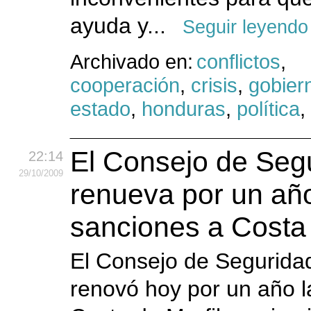
ayuda y...
Seguir leyendo
Archivado en:
conflictos
,
cooperación
,
crisis
,
gobier
estado
,
honduras
,
política
,
El Consejo de Seg
22:14
29
/10
/2009
renueva por un año
sanciones a Costa 
El Consejo de Segurida
renovó hoy por un año l