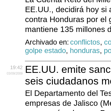
EE.UU., decidirá hoy si
contra Honduras por el g
mantiene 135 millones d
Archivado en:
conflictos
,
c
golpe estado
,
honduras
,
po
EE.UU. emite sanc
19:42
03
/09
/2009
seis ciudadanos m
El Departamento del Te
empresas de Jalisco (M