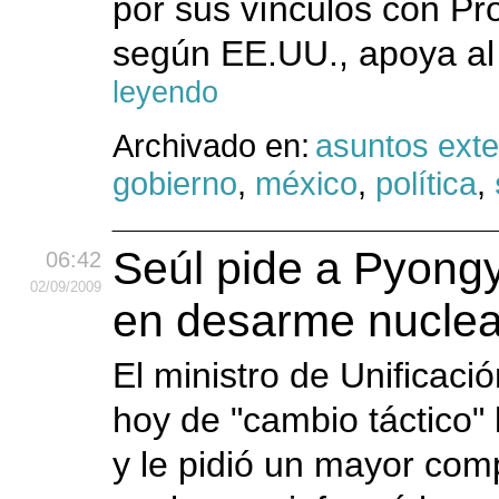
por sus vínculos con Pr
según EE.UU., apoya al 
leyendo
Archivado en:
asuntos exte
gobierno
,
méxico
,
política
,
Seúl pide a Pyon
06:42
02
/09
/2009
en desarme nuclea
El ministro de Unificaci
hoy de "cambio táctico" 
y le pidió un mayor com