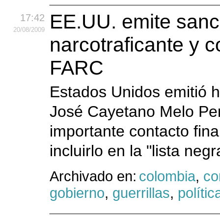
EE.UU. emite sanc
17:42
20
/08
/2009
narcotraficante y c
FARC
Estados Unidos emitió h
José Cayetano Melo Peri
importante contacto fina
incluirlo en la "lista ne
Archivado en:
colombia
,
co
gobierno
,
guerrillas
,
polític