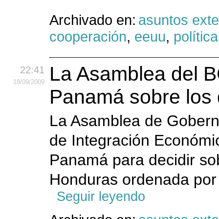
Archivado en:
asuntos exte
cooperación
,
eeuu
,
política
La Asamblea del BC
22:41
18
/09
/2009
Panamá sobre los
La Asamblea de Gobern
de Integración Económic
Panamá para decidir so
Honduras ordenada por l
Seguir leyendo