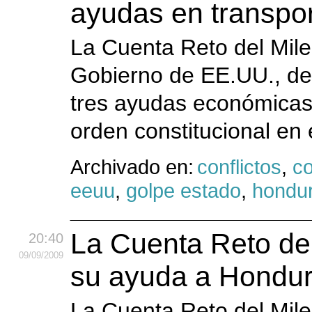
ayudas en transpo
La Cuenta Reto del Mile
Gobierno de EE.UU., de
tres ayudas económicas 
orden constitucional en
Archivado en:
conflictos
,
c
eeuu
,
golpe estado
,
hondu
La Cuenta Reto del
20:40
09
/09
/2009
su ayuda a Hondu
La Cuenta Reto del Mile