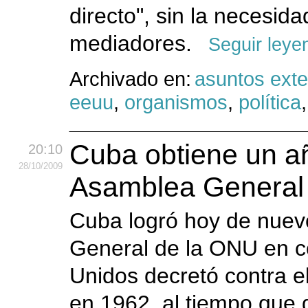
directo", sin la necesida
mediadores.
Seguir leye
Archivado en:
asuntos exte
eeuu
,
organismos
,
política
Cuba obtiene un añ
20:10
28
/10
/2009
Asamblea General 
Cuba logró hoy de nuev
General de la ONU en c
Unidos decretó contra 
en 1962, al tiempo que d