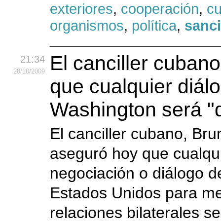
exteriores
,
cooperación
,
c
organismos
,
política
,
sanc
El canciller cubano
21:34
28
/10
/2009
que cualquier diál
Washington será "d
El canciller cubano, Br
aseguró hoy que cualqu
negociación o diálogo d
Estados Unidos para me
relaciones bilaterales s