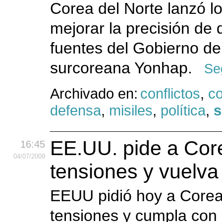
Corea del Norte lanzó lo
mejorar la precisión de 
fuentes del Gobierno de 
surcoreana Yonhap.
Se
Archivado en:
conflictos
,
c
defensa
,
misiles
,
política
,
s
EE.UU. pide a Cor
16:45
04
/07
/2009
tensiones y vuelva
EEUU pidió hoy a Corea
tensiones y cumpla con