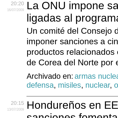
La ONU impone san
20:20
16
/07
/2009
ligadas al program
Un comité del Consejo 
imponer sanciones a cin
productos relacionados 
de Corea del Norte por e
Archivado en:
armas nucle
defensa
,
misiles
,
nuclear
,
o
Hondureños en EE.
20:15
13
/07
/2009
sanciones fomenta