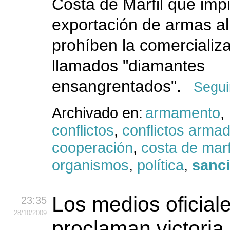
Costa de Marfil que imp
exportación de armas al
prohíben la comercializa
llamados "diamantes
ensangrentados".
Segui
Archivado en:
armamento
,
conflictos
,
conflictos arma
cooperación
,
costa de marf
organismos
,
política
,
sanc
Los medios oficial
23:35
28
/10
/2009
proclaman victoria 