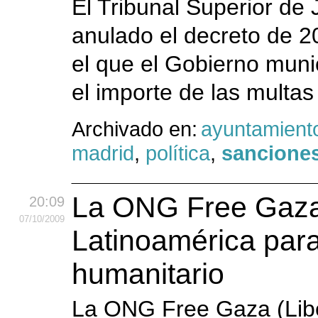
El Tribunal Superior de
anulado el decreto de 2
el que el Gobierno muni
el importe de las multas
Archivado en:
ayuntamient
madrid
,
política
,
sancione
La ONG Free Gaza
20:09
07
/10
/2009
Latinoamérica para
humanitario
La ONG Free Gaza (Lib