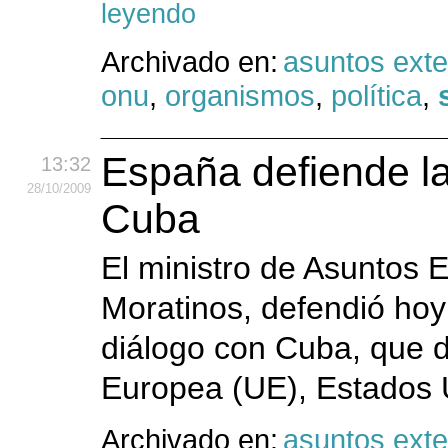
leyendo
Archivado en:
asuntos exte
onu
,
organismos
,
política
,
España defiende la
13:32
28
/10
/2009
Cuba
El ministro de Asuntos 
Moratinos, defendió hoy 
diálogo con Cuba, que d
Europea (UE), Estados 
Archivado en:
asuntos exte