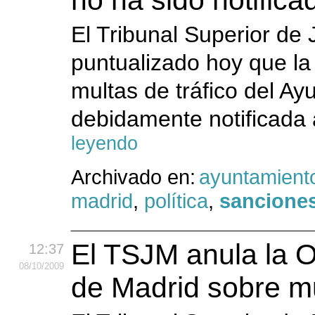
no ha sido notifica
El Tribunal Superior de
puntualizado hoy que la
multas de tráfico del A
debidamente notificada a
leyendo
Archivado en:
ayuntamient
madrid
,
política
,
sancione
El TSJM anula la 
12:37
08
/10
/2009
de Madrid sobre mu