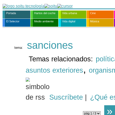
Portada
Hartos del coche
Vida urbana
Cine
El Selector
Medio ambiente
Vida digital
Música
sanciones
tema:
Temas relacionados:
políti
,
asuntos exteriores
organis
Suscríbete
|
¿Qué e
»