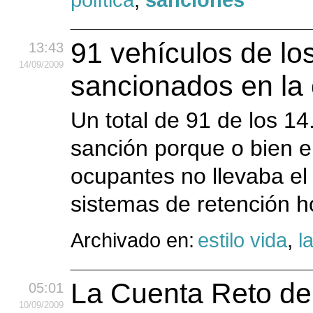
91 vehículos de lo
13:43
14
/09
/2009
sancionados en la
Un total de 91 de los 14
sanción porque o bien e
ocupantes no llevaba el 
sistemas de retención 
Archivado en:
estilo vida
,
la
La Cuenta Reto del
05:01
10
/09
/2009