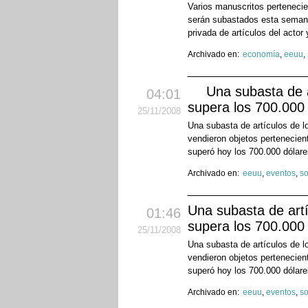
Varios manuscritos pertenecie
serán subastados esta semana
privada de artículos del actor
Archivado en:
economía
,
eeuu
,
Una subasta de a
04:01
supera los 700.000
25
/11
/2008
Una subasta de artículos de l
vendieron objetos pertenecie
superó hoy los 700.000 dólare
Archivado en:
eeuu
,
eventos
,
s
Una subasta de artí
01:46
supera los 700.000
25
/11
/2008
Una subasta de artículos de l
vendieron objetos pertenecie
superó hoy los 700.000 dólare
Archivado en:
eeuu
,
eventos
,
s