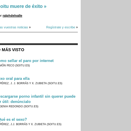
oitu muere de éxito
»
or
ralphdelvalle
as vuestras noticias
»
Regístrate y escribe
»
 MÁS VISTO
mo sellar el paro por internet
MÓN PECO (SOITU.ES)
xo oral para ella
PÉREZ, J. J. BORRÁS Y X. ZUBIETA (SOITU.ES)
scargarse porno infantil sin querer puede
r útil: denúncialo
GENIA REDONDO (SOITU.ES)
ué es el sexo?
PÉREZ, J.J. BORRÁS Y X. ZUBIETA (SOITU.ES)