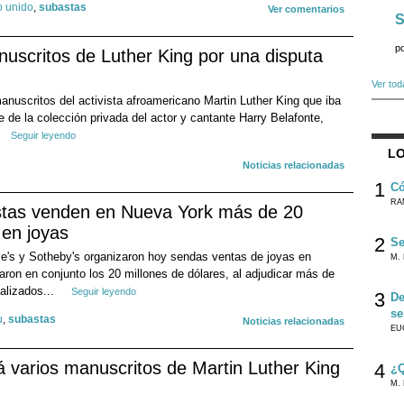
o unido
,
subastas
Ver comentarios
S
p
nuscritos de Luther King por una disputa
Ver tod
manuscritos del activista afroamericano Martin Luther King que iba
de la colección privada del actor y cantante Harry Belafonte,
Seguir leyendo
LO
Noticias relacionadas
1
Có
RA
stas venden en Nueva York más de 20
 en joyas
2
Se
ie's y Sotheby's organizaron hoy sendas ventas de joyas en
M. 
ron en conjunto los 20 millones de dólares, al adjudicar más de
alizados...
Seguir leyendo
3
De
se
u
,
subastas
Noticias relacionadas
EU
 varios manuscritos de Martin Luther King
4
¿Q
M. 