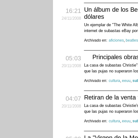
Un álbum de los Bea
16:21
dólares
24
/11
/2008
Un ejemplar de "The White Alb
internet de subastas eBay por 
Archivado en:
aficiones
,
beatles
Principales obra
05:03
La casa de subastas Christie"s
20
/11
/2008
que las pujas no superaron los
Archivado en:
cultura
,
eeuu
,
su
Retiran de la venta
04:07
La casa de subastas Christie's
20
/11
/2008
que las pujas no superaron los
Archivado en:
cultura
,
eeuu
,
su
La "Virgen de la M