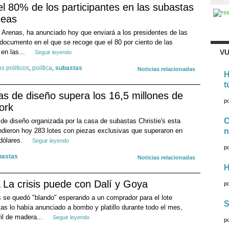
l 80% de los participantes en las subastas
neas
r Arenas, ha anunciado hoy que enviará a los presidentes de las
documento en el que se recoge que el 80 por ciento de las
 en las...
VU
Seguir leyendo
os politicos
,
política
,
subastas
Noticias relacionadas
H
t
s de diseño supera los 16,5 millones de
p
ork
C
de diseño organizada por la casa de subastas Christie's esta
ieron hoy 283 lotes con piezas exclusivas que superaron en
n
 dólares.
Seguir leyendo
p
bastas
Noticias relacionadas
H
La crisis puede con Dalí y Goya
p
s se quedó "blando" esperando a un comprador para el lote
S
s lo había anunciado a bombo y platillo durante todo el mes,
ril de madera...
Seguir leyendo
p