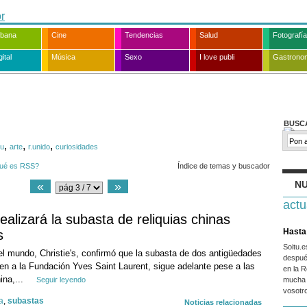
rbana
Cine
Tendencias
Salud
Fotografía
ital
Música
Sexo
I love publi
Gastrono
BUSC
,
,
,
u
arte
r.unido
curiosidades
ué es RSS?
Índice de temas y buscador
NU
«
»
actu
realizará la subasta de reliquias chinas
Hasta 
s
Soitu.
l mundo, Christie's, confirmó que la subasta de dos antigüedades
despué
en a la Fundación Yves Saint Laurent, sigue adelante pese a las
en la R
ina,...
Seguir leyendo
mucha 
vosotr
a
,
subastas
Noticias relacionadas