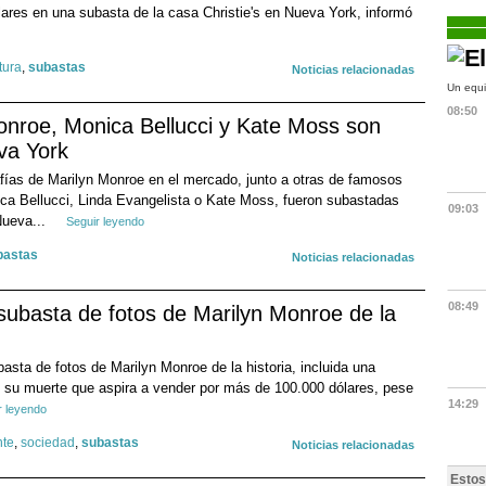
lares en una subasta de la casa Christie's en Nueva York, informó
tura
,
subastas
Noticias relacionadas
Un equi
08:50
onroe, Monica Bellucci y Kate Moss son
va York
fías de Marilyn Monroe en el mercado, junto a otras de famosos
ca Bellucci, Linda Evangelista o Kate Moss, fueron subastadas
09:03
Nueva...
Seguir leyendo
bastas
Noticias relacionadas
08:49
subasta de fotos de Marilyn Monroe de la
basta de fotos de Marilyn Monroe de la historia, incluida una
su muerte que aspira a vender por más de 100.000 dólares, pese
14:29
r leyendo
nte
,
sociedad
,
subastas
Noticias relacionadas
Estos