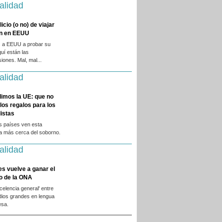
alidad
licio (o no) de viajar
en en EEUU
 a EEUU a probar su
quí están las
iones. Mal, mal...
alidad
dimos la UE: que no
 los regalos para los
istas
s países ven esta
ca más cerca del soborno.
alidad
es vuelve a ganar el
o de la ONA
xcelencia general' entre
dios grandes en lengua
esa.