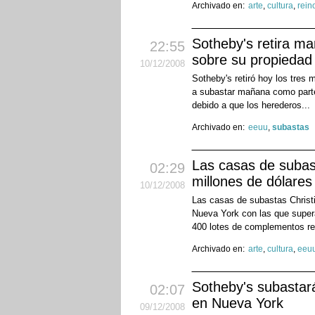
Archivado en:
arte
,
cultura
,
rein
Sotheby's retira ma
22:55
sobre su propiedad
10
/12
/2008
Sotheby's retiró hoy los tres 
a subastar mañana como parte 
debido a que los herederos...
Archivado en:
eeuu
,
subastas
Las casas de suba
02:29
millones de dólares
10
/12
/2008
Las casas de subastas Christ
Nueva York con las que supera
400 lotes de complementos re
Archivado en:
arte
,
cultura
,
eeu
Sotheby's subastará
02:07
en Nueva York
09
/12
/2008