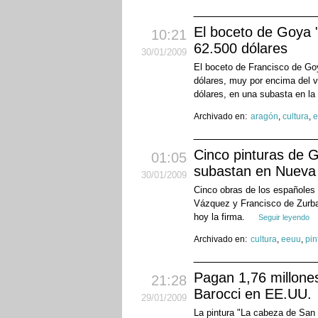
El boceto de Goya 
10:21
62.500 dólares
30
/01
/2009
El boceto de Francisco de Go
dólares, muy por encima del v
dólares, en una subasta en la
Archivado en:
aragón
,
cultura
,
e
Cinco pinturas de 
01:05
subastan en Nueva
30
/01
/2009
Cinco obras de los españoles
Vázquez y Francisco de Zurbar
hoy la firma.
Seguir leyendo
Archivado en:
cultura
,
eeuu
,
pin
Pagan 1,76 millones
21:28
Barocci en EE.UU.
29
/01
/2009
La pintura "La cabeza de San 