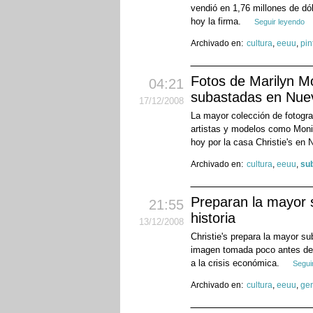
vendió en 1,76 millones de dó
hoy la firma.
Seguir leyendo
Archivado en:
cultura
,
eeuu
,
pin
Fotos de Marilyn M
04:21
subastadas en Nue
17
/12
/2008
La mayor colección de fotogra
artistas y modelos como Moni
hoy por la casa Christie's en 
Archivado en:
cultura
,
eeuu
,
su
Preparan la mayor 
21:55
historia
13
/12
/2008
Christie's prepara la mayor su
imagen tomada poco antes de 
a la crisis económica.
Segui
Archivado en:
cultura
,
eeuu
,
ge