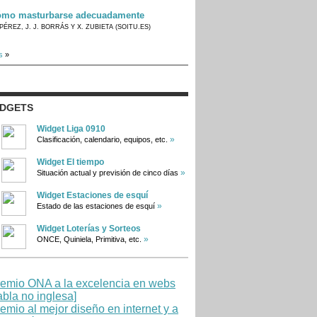
mo masturbarse adecuadamente
PÉREZ, J. J. BORRÁS Y X. ZUBIETA (SOITU.ES)
s
»
IDGETS
Widget Liga 0910
»
Clasificación, calendario, equipos, etc.
Widget El tiempo
»
Situación actual y previsión de cinco días
Widget Estaciones de esquí
»
Estado de las estaciones de esquí
Widget Loterías y Sorteos
»
ONCE, Quiniela, Primitiva, etc.