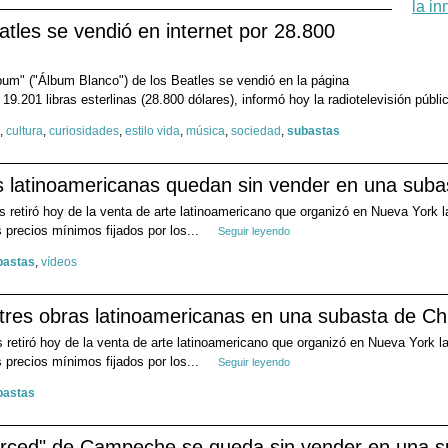
tles se vendió en internet por 28.800
um" ("Álbum Blanco") de los Beatles se vendió en la página
19.201 libras esterlinas (28.800 dólares), informó hoy la radiotelevisión públ
,
cultura
,
curiosidades
,
estilo vida
,
música
,
sociedad
,
subastas
s latinoamericanas quedan sin vender en una subas
 retiró hoy de la venta de arte latinoamericano que organizó en Nueva York la
 precios mínimos fijados por los...
Seguir leyendo
bastas
,
vídeos
 tres obras latinoamericanas en una subasta de Chr
 retiró hoy de la venta de arte latinoamericano que organizó en Nueva York las
 precios mínimos fijados por los...
Seguir leyendo
bastas
erced" de Campeche se queda sin vender en una 