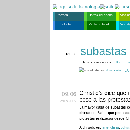
Portada
Hartos del coche
Vida u
El Selector
Medio ambiente
Vida dig
subastas
tema:
,
Temas relacionados:
cultura
eeu
Suscríbete
|
¿Q
Christie's dice que 
09:06
pese a las protesta
12
/02
/2009
La mayor casa de subastas de
chinas en París, que pertenec
protestas realizadas desde Ch
Archivado en:
arte
,
china
,
cultur