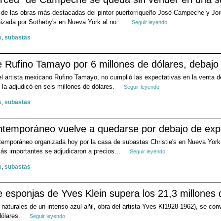
 de las obras más destacadas del pintor puertorriqueño José Campeche y Jor
izada por Sotheby's en Nueva York al no...
Seguir leyendo
u
,
subastas
 Rufino Tamayo por 6 millones de dólares, debajo
del artista mexicano Rufino Tamayo, no cumplió las expectativas en la venta d
la adjudicó en seis millones de dólares.
Seguir leyendo
u
,
subastas
ntemporáneo vuelve a quedarse por debajo de exp
temporáneo organizada hoy por la casa de subastas Christie's en Nueva York
más importantes se adjudicaron a precios...
Seguir leyendo
u
,
subastas
 esponjas de Yves Klein supera los 21,3 millones 
turales de un intenso azul añil, obra del artista Yves Kl1928-1962), se convi
dólares.
Seguir leyendo