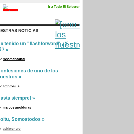
ir a Todo El Selector
ESTRAS NOTICIAS
e tenido un "flashforward" ¿Y
ú?
»
or
rosamariaartal
onfesiones de uno de los
uestros
»
or
ambrosius
asta siempre!
»
or
marcosymolduras
oitu, Somostodos
»
or
schinonero