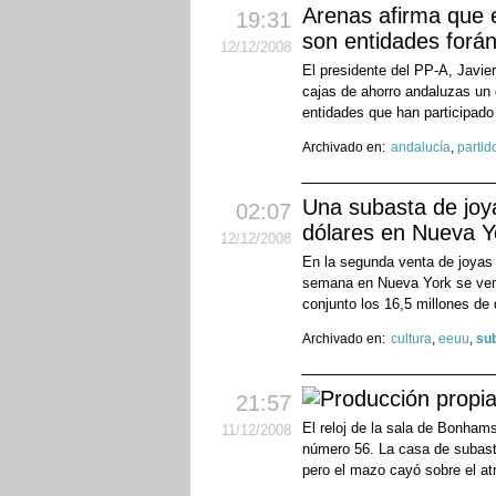
Arenas afirma que e
19:31
son entidades forá
12
/12
/2008
El presidente del PP-A, Javie
cajas de ahorro andaluzas un 
entidades que han participado
Archivado en:
andalucía
,
partid
Una subasta de joya
02:07
dólares en Nueva Y
12
/12
/2008
En la segunda venta de joyas 
semana en Nueva York se vend
conjunto los 16,5 millones de
Archivado en:
cultura
,
eeuu
,
su
21:57
El reloj de la sala de Bonham
11
/12
/2008
número 56. La casa de subasta
pero el mazo cayó sobre el at