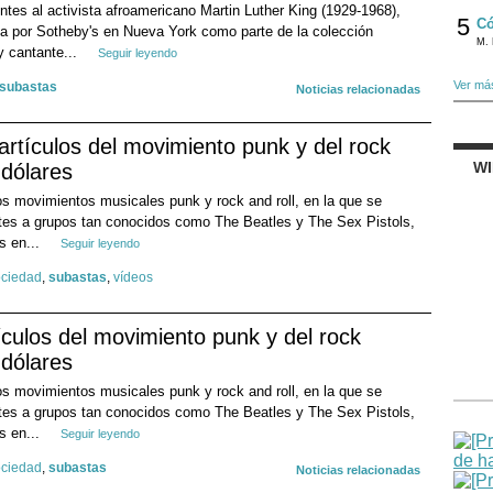
ntes al activista afroamericano Martin Luther King (1929-1968),
5
Có
 por Sotheby's en Nueva York como parte de la colección
M. 
 y cantante...
Seguir leyendo
Ver má
subastas
Noticias relacionadas
rtículos del movimiento punk y del rock
W
 dólares
os movimientos musicales punk y rock and roll, en la que se
ntes a grupos tan conocidos como The Beatles y The Sex Pistols,
s en...
Seguir leyendo
ociedad
,
subastas
,
vídeos
culos del movimiento punk y del rock
 dólares
os movimientos musicales punk y rock and roll, en la que se
ntes a grupos tan conocidos como The Beatles y The Sex Pistols,
s en...
Seguir leyendo
ociedad
,
subastas
Noticias relacionadas