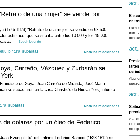
actu
"Retrato de una mujer" se vende por
El sup
en tr
Fuimos
ya (1746-1828) "Retrato de una mujer" se vendió en 62.500
tren. A
alor estimado, que se situaba entre los 10.000 y los 15.000
conclus
 casa...
Seguir leyendo
actu
euu
,
pintura
,
subastas
Noticias relacionadas
Presi
falten
Goya, Carreño, Vázquez y Zurbarán se
period
 York
Alguno
 Francisco de Goya, Juan Carreño de Miranda, José María
prácti
án se subastaron en la casa Christie's de Nueva York, informó
actu
tura
,
subastas
Noticias relacionadas
Soitu.
premi
A la 'e
 de dólares por un óleo de Federico
los me
no ingl
Juan Evangelista" del italiano Federico Barocci (1528-1612) se