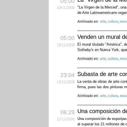
05:00
"La Virgen de la Merced", una
19
/11
/2008
de Arte Latinoamericano organ
Archivado en:
arte
,
cultura
,
eeu
Venden un mural de
05:00
El mural titulado "América", 
19
/11
/2008
Sotheby's en Nueva York, que 
Archivado en:
arte
,
cultura
,
eeu
Subasta de arte co
23:04
La venta de obras de arte con
13
/11
/2008
firma, pues las dos pinturas 
Archivado en:
arte
,
cultura
,
eeu
Una composición de
06:29
Una composición de esponjas na
12
/11
/2008
al superar los 21 millones de 