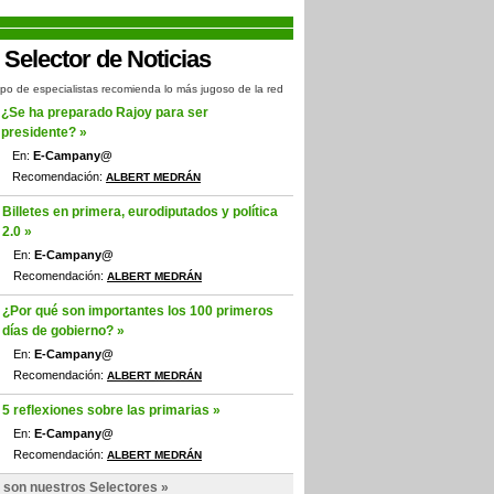
po de especialistas recomienda lo más jugoso de la red
¿Se ha preparado Rajoy para ser
presidente? »
En:
E-Campany@
Recomendación:
ALBERT MEDRÁN
Billetes en primera, eurodiputados y política
2.0 »
En:
E-Campany@
Recomendación:
ALBERT MEDRÁN
¿Por qué son importantes los 100 primeros
días de gobierno? »
En:
E-Campany@
Recomendación:
ALBERT MEDRÁN
5 reflexiones sobre las primarias »
En:
E-Campany@
Recomendación:
ALBERT MEDRÁN
 son nuestros Selectores »