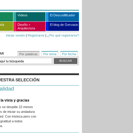
Vídeos
El Descodificador
mía
Diseño +
El blog de Gervasio
Arquitectura
Iniciar sesión
|
Registrarse
|
¿Por qué registrarse?
AR
Por palabras
Por tema
Por fecha
ESTRA SELECCIÓN
alidad
la vista y gracias
es se despide 22 meses
s de iniciar su andadura
ed. Con tristeza pero con
gratitud a todos
os.