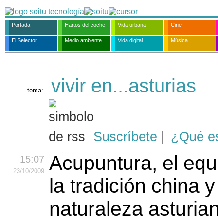
Portada
Hartos del coche
Vida urbana
Cine
El Selector
Medio ambiente
Vida digital
Música
vivir en...asturias
tema:
Suscríbete
|
¿Qué e
Acupuntura, el equi
15:07
23
/10
/2009
la tradición china y
naturaleza asturia