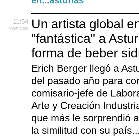
en...asturias
Un artista global e
11:54
30
/05
/2008
"fantástica" a Astur
forma de beber sid
Erich Berger llegó a Astu
del pasado año para con
comisario-jefe de Labor
Arte y Creación Industria
que más le sorprendió a
la similitud con su país..