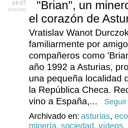
"Brian", un mine
14:07
01
/05
/2009
el corazón de Astu
Vratislav Wanot Durczok
familiarmente por amigo
compañeros como 'Brian'
año 1992 a Asturias, pr
una pequeña localidad d
la República Checa. R
vino a España,...
Seguir
Archivado en:
asturias
,
ec
minería
,
sociedad
,
vídeos
,