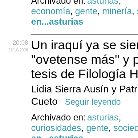
Archivado en:
asturias
,
economía
,
gente
,
minería
,
en...asturias
Un iraquí ya se sie
20:08
31
/10
/2008
"ovetense más" y 
tesis de Filología 
Lidia Sierra Ausín y Pat
Cueto
Seguir leyendo
Archivado en:
asturias
,
curiosidades
,
gente
,
socie