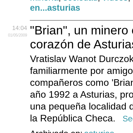
en...asturias
"Brian", un minero
14:04
01
/05
/2009
corazón de Asturia
Vratislav Wanot Durczok
familiarmente por amigo
compañeros como 'Brian'
año 1992 a Asturias, pr
una pequeña localidad d
la República Checa.
Se