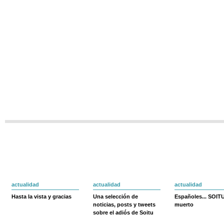
actualidad
actualidad
actualidad
Hasta la vista y gracias
Una selección de
Españoles... SOIT
noticias, posts y tweets
muerto
sobre el adiós de Soitu