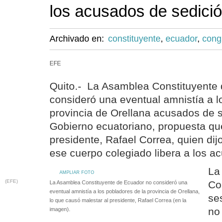
los acusados de sedició
Archivado en:
constituyente
,
ecuador
,
cong
EFE
Quito.- La Asamblea Constituyente
consideró una eventual amnistía a l
provincia de Orellana acusados de s
Gobierno ecuatoriano, propuesta qu
presidente, Rafael Correa, quien dij
ese cuerpo colegiado libera a los a
La
AMPLIAR FOTO
(EFE)
Co
La Asamblea Constituyente de Ecuador no consideró una
eventual amnistía a los pobladores de la provincia de Orellana,
se
lo que causó malestar al presidente, Rafael Correa (en la
no
imagen).