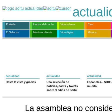
actual
Portada
Hartos del coche
Vida urbana
Cine
El Selector
Medio ambiente
Vida digital
Música
actualidad
actualidad
actualidad
Hasta la vista y gracias
Una selección de
Españoles... SOIT
noticias, posts y tweets
muerto
sobre el adiós de Soitu
La asamblea no conside