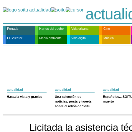
actual
Portada
Hartos del coche
Vida urbana
Cine
El Selector
Medio ambiente
Vida digital
Música
actualidad
actualidad
actualidad
Hasta la vista y gracias
Una selección de
Españoles... SOIT
noticias, posts y tweets
muerto
sobre el adiós de Soitu
Licitada la asistencia t