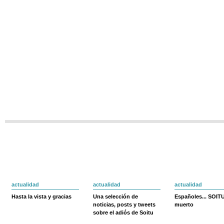
actualidad
actualidad
actualidad
Hasta la vista y gracias
Una selección de
Españoles... SOIT
noticias, posts y tweets
muerto
sobre el adiós de Soitu