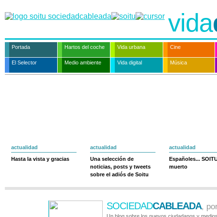
vida
Portada
Hartos del coche
Vida urbana
Cine
El Selector
Medio ambiente
Vida digital
Música
actualidad
actualidad
actualidad
Hasta la vista y gracias
Una selección de
Españoles... SOIT
noticias, posts y tweets
muerto
sobre el adiós de Soitu
SOCIEDAD
CABLEADA
, po
Un blog sobre los nuevos ciudadanos y medios 