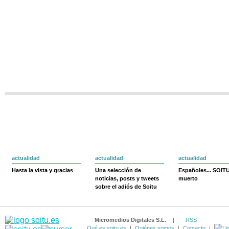
actualidad
actualidad
actualidad
Hasta la vista y gracias
Una selección de
Españoles... SOIT
noticias, posts y tweets
muerto
sobre el adiós de Soitu
Micromedios Digitales S.L.
|
RSS
Qué es soitu.es
|
Quiénes somos
|
Contacto
|