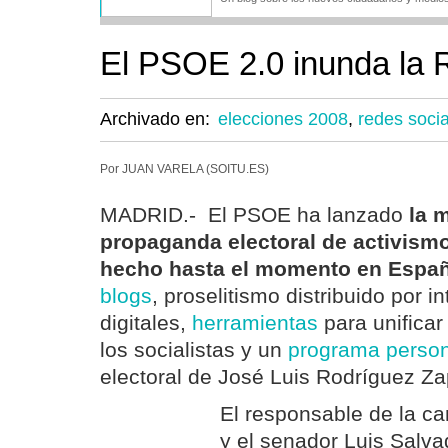
El PSOE 2.0 inunda la 
Archivado en:
elecciones 2008
,
redes soci
Por JUAN VARELA (SOITU.ES)
MADRID.- El PSOE ha lanzado
la 
propaganda electoral de activismo
hecho hasta el momento en Espa
blogs
, proselitismo distribuido por i
digitales,
herramientas
para unificar 
los socialistas y un
programa person
electoral de José Luis Rodríguez Za
El responsable de la c
y el senador Luis Salv