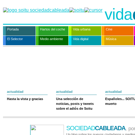
vida
Portada
Hartos del coche
Vida urbana
Cine
El Selector
Medio ambiente
Vida digital
Música
actualidad
actualidad
actualidad
Hasta la vista y gracias
Una selección de
Españoles... SOIT
noticias, posts y tweets
muerto
sobre el adiós de Soitu
SOCIEDAD
CABLEADA
, po
Un blog sobre los nuevos ciudadanos y medios 