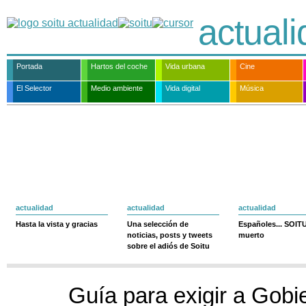
actual
Portada
Hartos del coche
Vida urbana
Cine
El Selector
Medio ambiente
Vida digital
Música
actualidad
actualidad
actualidad
Hasta la vista y gracias
Una selección de
Españoles... SOIT
noticias, posts y tweets
muerto
sobre el adiós de Soitu
Guía para exigir a Gobi