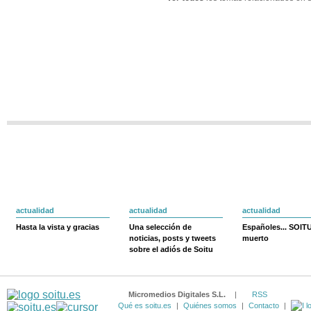
actualidad
actualidad
actualidad
Hasta la vista y gracias
Una selección de
Españoles... SOIT
noticias, posts y tweets
muerto
sobre el adiós de Soitu
Micromedios Digitales S.L.
|
RSS
Qué es soitu.es
|
Quiénes somos
|
Contacto
|