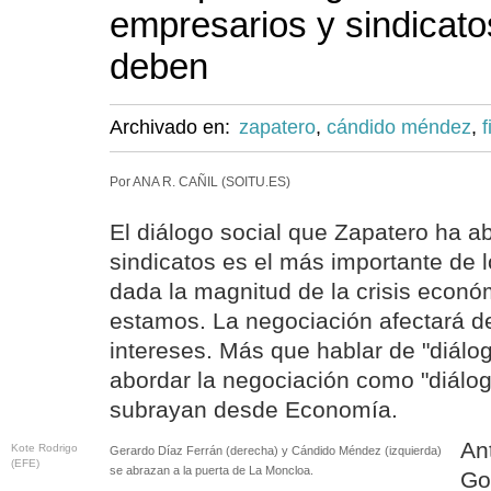
empresarios y sindicato
deben
Archivado en:
zapatero
,
cándido méndez
,
f
Por ANA R. CAÑIL (SOITU.ES)
El diálogo social que Zapatero ha ab
sindicatos es el más importante de 
dada la magnitud de la crisis econó
estamos. La negociación afectará de
intereses. Más que hablar de "diálog
abordar la negociación como "diálo
subrayan desde Economía.
Ant
Kote Rodrigo
Gerardo Díaz Ferrán (derecha) y Cándido Méndez (izquierda)
(EFE)
se abrazan a la puerta de La Moncloa.
Go