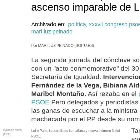
ascenso imparable de Le
Archivado en:
política
,
xxxvii congreso pso
mari luz peinado
Por MARI LUZ PEINADO (SOITU.ES)
La segunda jornada del cónclave so
con un "acto conmemorativo" del 30 
Secretaría de Igualdad.
Intervencio
Fernández de la Vega, Bibiana Aíd
Maribel Montaño
. Así rezaba en el
PSOE
.Pero delegados y periodista
las ganas de escuchar a la ministra
machacada por el PP desde su nom
Ta
Barrenechea
Leire Pajín, la estrella de la mañana y nueva 'número 3' del
(EFE)
PSOE
ay