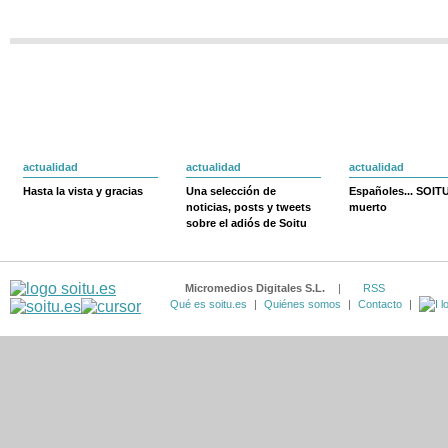
actualidad
actualidad
actualidad
Hasta la vista y gracias
Una selección de
Españoles... SOIT
noticias, posts y tweets
muerto
sobre el adiós de Soitu
Micromedios Digitales S.L.
|
RSS
Qué es soitu.es
|
Quiénes somos
|
Contacto
|