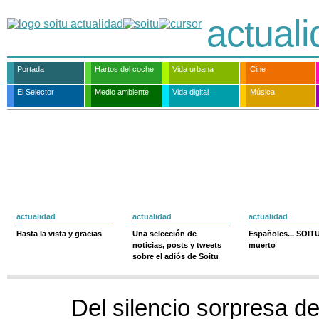
actual
Portada
Hartos del coche
Vida urbana
Cine
El Selector
Medio ambiente
Vida digital
Música
actualidad
actualidad
actualidad
Hasta la vista y gracias
Una selección de
Españoles... SOIT
noticias, posts y tweets
muerto
sobre el adiós de Soitu
Del silencio sorpresa de