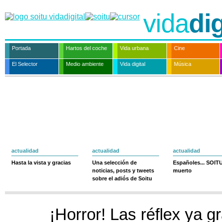
vida
dig
Portada
Hartos del coche
Vida urbana
Cine
El Selector
Medio ambiente
Vida digital
Música
actualidad
actualidad
actualidad
Hasta la vista y gracias
Una selección de
Españoles... SOIT
noticias, posts y tweets
muerto
sobre el adiós de Soitu
¡Horror! Las réflex ya g