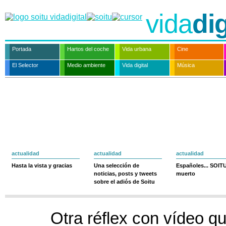
vida
dig
Portada
Hartos del coche
Vida urbana
Cine
El Selector
Medio ambiente
Vida digital
Música
actualidad
actualidad
actualidad
Hasta la vista y gracias
Una selección de
Españoles... SOIT
noticias, posts y tweets
muerto
sobre el adiós de Soitu
Otra réflex con vídeo qu