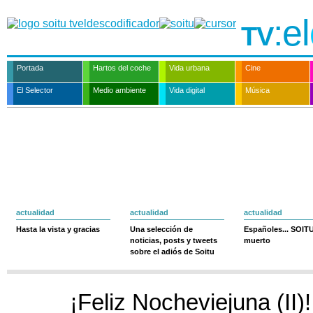
:el
TV
Portada
Hartos del coche
Vida urbana
Cine
El Selector
Medio ambiente
Vida digital
Música
actualidad
actualidad
actualidad
Hasta la vista y gracias
Una selección de
Españoles... SOIT
noticias, posts y tweets
muerto
sobre el adiós de Soitu
¡Feliz Nocheviejuna (II)!