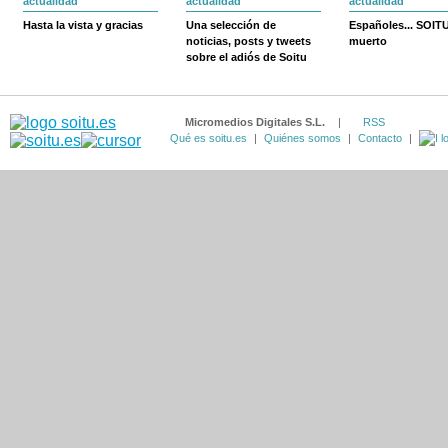
actualidad
actualidad
actualidad
Hasta la vista y gracias
Una selección de
Españoles... SOIT
noticias, posts y tweets
muerto
sobre el adiós de Soitu
Micromedios Digitales S.L.
|
RSS
Qué es soitu.es
|
Quiénes somos
|
Contacto
|