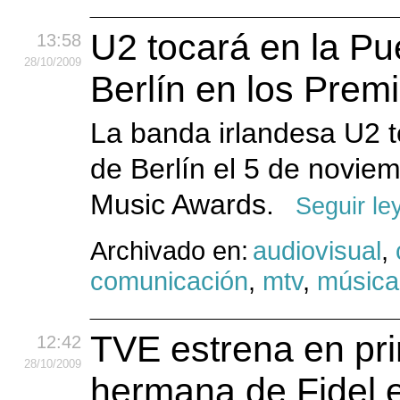
U2 tocará en la P
13:58
28
/10
/2009
Berlín en los Pre
La banda irlandesa U2 t
de Berlín el 5 de novi
Music Awards.
Seguir le
Archivado en:
audiovisual
,
comunicación
,
mtv
,
música
TVE estrena en prim
12:42
28
/10
/2009
hermana de Fidel en