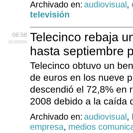
Archivado en:
audiovisual
,
televisión
Telecinco rebaja un
08:58
29
/10
/2009
hasta septiembre po
Telecinco obtuvo un bene
de euros en los nueve p
descendió el 72,8% en r
2008 debido a la caída d
Archivado en:
audiovisual
,
empresa
,
medios comunic