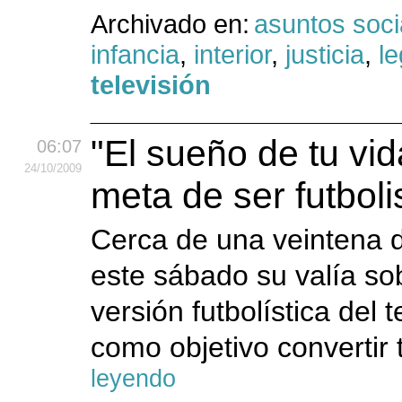
Archivado en:
asuntos soci
infancia
,
interior
,
justicia
,
le
televisión
"El sueño de tu vi
06:07
24
/10
/2009
meta de ser futboli
Cerca de una veintena d
este sábado su valía so
versión futbolística del 
como objetivo convertir
leyendo