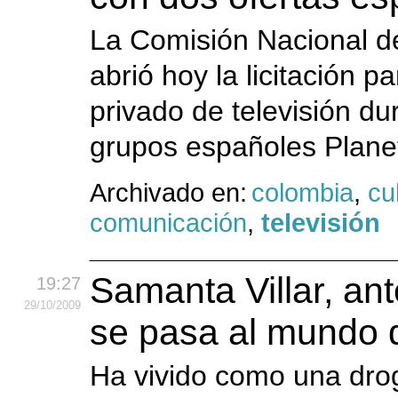
La Comisión Nacional d
abrió hoy la licitación p
privado de televisión du
grupos españoles Planeta
Archivado en:
colombia
,
cu
comunicación
,
televisión
Samanta Villar, an
19:27
29
/10
/2009
se pasa al mundo d
Ha vivido como una dro