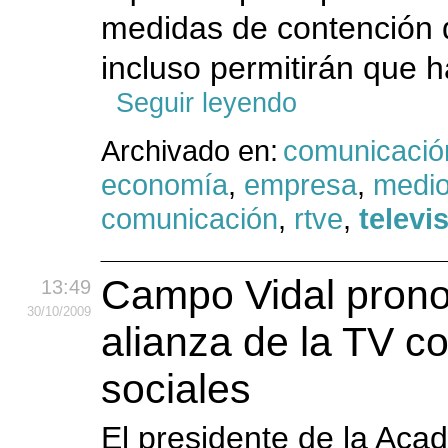
medidas de contención 
incluso permitirán que h
Seguir leyendo
Archivado en:
comunicació
economía
,
empresa
,
medi
comunicación
,
rtve
,
televi
Campo Vidal prono
13:49
30
/10
/2009
alianza de la TV c
sociales
El presidente de la Aca