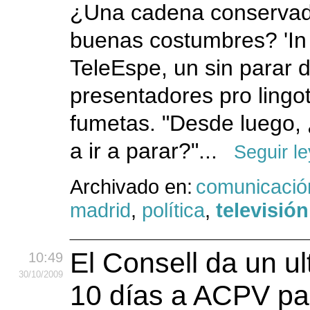
¿Una cadena conservad
buenas costumbres? 'In 
TeleEspe, un sin parar 
presentadores pro lingo
fumetas. "Desde luego
a ir a parar?"...
Seguir l
Archivado en:
comunicació
madrid
,
política
,
televisión
El Consell da un u
10:49
30
/10
/2009
10 días a ACPV pa