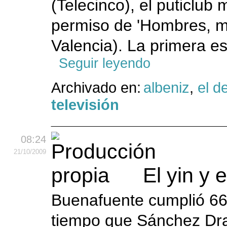
(Telecinco), el puticlub
permiso de 'Hombres, mu
Valencia). La primera e
Seguir leyendo
Archivado en:
albeniz
,
el d
televisión
08:24
21
/10
/2009
El yin y 
Buenafuente cumplió 66
tiempo que Sánchez Drag