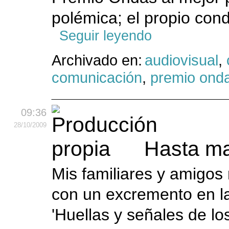
polémica; el propio con
Seguir leyendo
Archivado en:
audiovisual
,
comunicación
,
premio ond
09:36
28
/10
/2009
Hasta m
Mis familiares y amigo
con un excremento en la 
'Huellas y señales de l