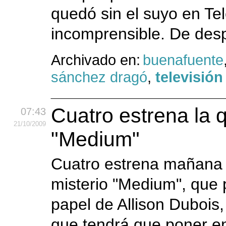
quedó sin el suyo en Tel
incomprensible. De desp
Archivado en:
buenafuente
sánchez dragó
,
televisión
Cuatro estrena la 
07:43
21
/10
/2009
"Medium"
Cuatro estrena mañana l
misterio "Medium", que p
papel de Allison Dubois
que tendrá que poner en