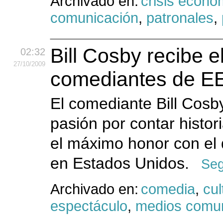
Archivado en:
crisis econo
comunicación
,
patronales
,
Bill Cosby recibe 
02:32
27
/10
/2009
comediantes de E
El comediante Bill Cosb
pasión por contar histor
el máximo honor con el
en Estados Unidos.
Seg
Archivado en:
comedia
,
cul
espectáculo
,
medios comun