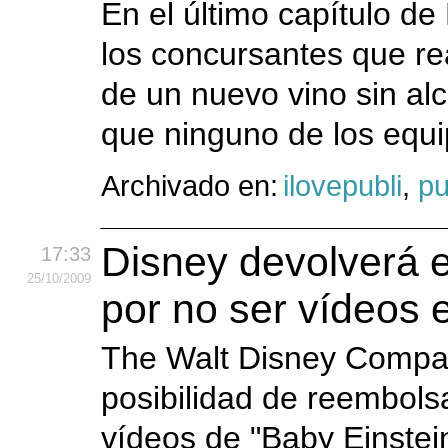
En el último capítulo de
los concursantes que r
de un nuevo vino sin alc
que ninguno de los equi
Archivado en:
ilovepubli
,
pu
Disney devolverá e
17:33
25
/10
/2009
por no ser vídeos 
The Walt Disney Compan
posibilidad de reembolsa
vídeos de "Baby Einstei