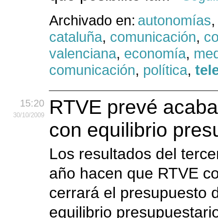
Archivado en:
autonomías
,
cataluña
,
comunicación
,
c
valenciana
,
economía
,
med
comunicación
,
política
,
tel
RTVE prevé acabar
15:20
30
/10
/2009
con equilibrio pres
Los resultados del tercer
año hacen que RTVE co
cerrará el presupuesto 
equilibrio presupuestario