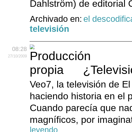
Dahlström) de editorial
Archivado en:
el descodific
televisión
08:28
27
/10
/2009
¿Televis
Veo7, la televisión de E
haciendo historia en el
Cuando parecía que nad
magníficos, por imaginat
leyendo