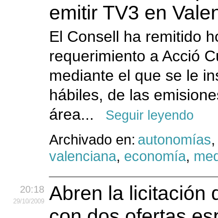
emitir TV3 en Vale
El Consell ha remitido h
requerimiento a Acció C
mediante el que se le in
hábiles, de las emisione
área...
Seguir leyendo
Archivado en:
autonomías
valenciana
,
economía
,
med
Abren la licitación
20:18
29
/10
/2009
con dos ofertas e