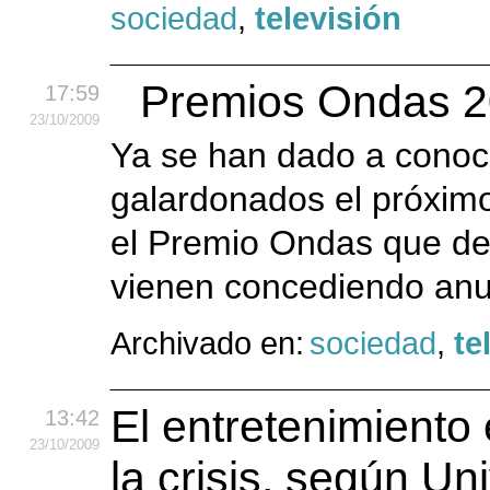
sociedad
,
televisión
Premios Ondas 20
17:59
23
/10
/2009
Ya se han dado a conoc
galardonados el próxim
el Premio Ondas que de
vienen concediendo anu
Archivado en:
sociedad
,
te
El entretenimiento
13:42
23
/10
/2009
la crisis, según Un