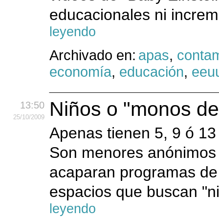
educacionales ni increme
leyendo
Archivado en:
apas
,
contam
economía
,
educación
,
eeu
Niños o "monos de f
13:50
25
/10
/2009
Apenas tienen 5, 9 ó 13
Son menores anónimos o
acaparan programas de 
espacios que buscan "niñ
leyendo