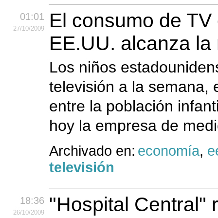
El consumo de TV en
01:01
27
/10
/2009
EE.UU. alcanza la
Los niños estadouniden
televisión a la semana, 
entre la población infant
hoy la empresa de medic
Archivado en:
economía
,
e
televisión
"Hospital Central" 
18:36
26
/10
/2009