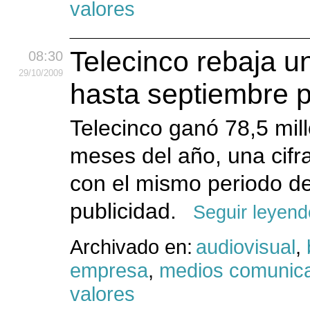
valores
Telecinco rebaja un
08:30
29
/10
/2009
hasta septiembre po
Telecinco ganó 78,5 mil
meses del año, una cifr
con el mismo periodo de
publicidad.
Seguir leyend
Archivado en:
audiovisual
,
empresa
,
medios comunic
valores