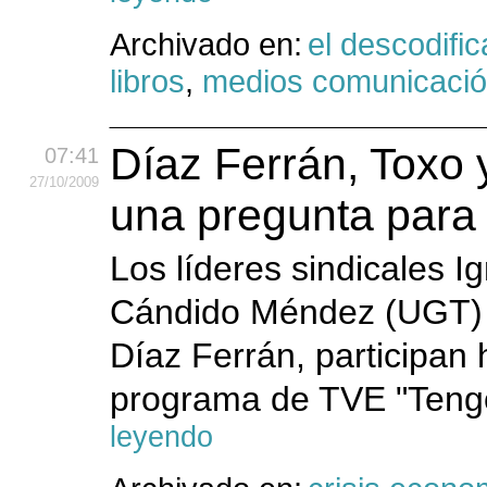
Archivado en:
el descodific
libros
,
medios comunicaci
Díaz Ferrán, Toxo
07:41
27
/10
/2009
una pregunta para
Los líderes sindicales 
Cándido Méndez (UGT) y
Díaz Ferrán, participan
programa de TVE "Tengo
leyendo