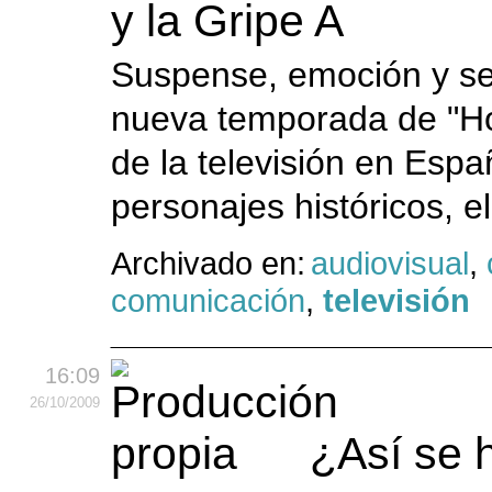
y la Gripe A
Suspense, emoción y sen
nueva temporada de "Hos
de la televisión en Espa
personajes históricos, el
Archivado en:
audiovisual
,
comunicación
,
televisión
16:09
26
/10
/2009
¿Así se 