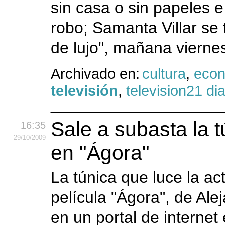
sin casa o sin papeles 
robo; Samanta Villar se
de lujo", mañana vierne
Archivado en:
cultura
,
eco
televisión
,
television21 di
Sale a subasta la 
16:35
29
/10
/2009
en "Ágora"
La túnica que luce la ac
película "Ágora", de Al
en un portal de internet