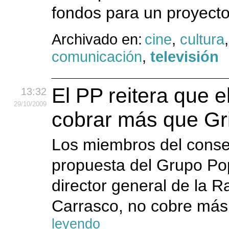
fondos para un proyecto
Archivado en:
cine
,
cultura
comunicación
,
televisión
El PP reitera que e
13:32
29
/10
/2009
cobrar más que Gr
Los miembros del conse
propuesta del Grupo Pop
director general de la R
Carrasco, no cobre más 
leyendo