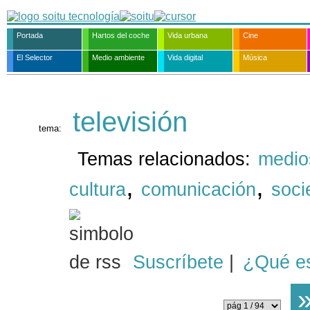
Portada
Hartos del coche
Vida urbana
Cine
El Selector
Medio ambiente
Vida digital
Música
televisión
tema:
Temas relacionados:
medio
,
,
cultura
comunicación
soci
Suscríbete
|
¿Qué e