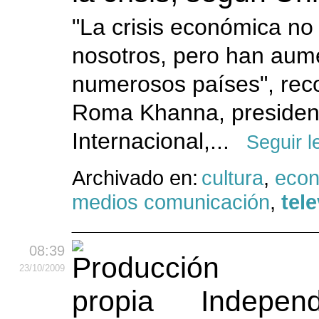
"La crisis económica no
nosotros, pero han aum
numerosos países", reco
Roma Khanna, president
Internacional,...
Seguir 
Archivado en:
cultura
,
eco
medios comunicación
,
tel
08:39
23
/10
/2009
Indepen