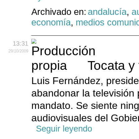
Archivado en:
andalucía
,
a
economía
,
medios comuni
13:31
29
/10
/2009
Tocata y
Luis Fernández, presi
abandonar la televisión
mandato. Se siente ning
audiovisuales del Gobie
Seguir leyendo