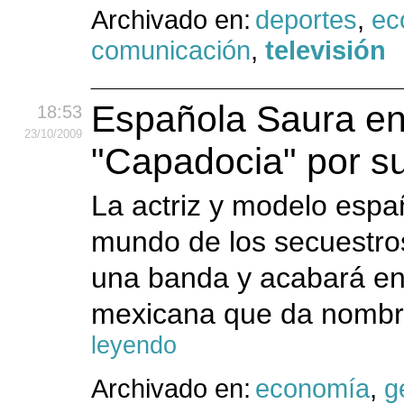
Archivado en:
deportes
,
ec
comunicación
,
televisión
Española Saura ent
18:53
23
/10
/2009
"Capadocia" por s
La actriz y modelo espa
mundo de los secuestros
una banda y acabará enc
mexicana que da nombre
leyendo
Archivado en:
economía
,
g