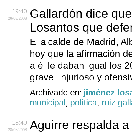
Gallardón dice que 
19:40
28
/05
/2008
Losantos que defen
El alcalde de Madrid, A
hoy que la afirmación 
a él le daban igual los 
grave, injurioso y ofensi
Archivado en:
jiménez los
municipal
,
política
,
ruiz gal
Aguirre respalda a
18:40
28
/05
/2008