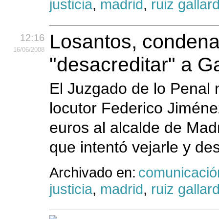
justicia
,
madrid
,
ruiz gallar
Losantos, condenad
12:16
16
/06
/2008
"desacreditar" a G
El Juzgado de lo Penal
locutor Federico Jimén
euros al alcalde de Madr
que intentó vejarle y des
Archivado en:
comunicació
justicia
,
madrid
,
ruiz gallar