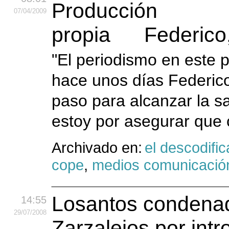
07
/04
/2009
Federico
"El periodismo en este 
hace unos días Federic
paso para alcanzar la s
estoy por asegurar que 
Archivado en:
el descodific
cope
,
medios comunicació
Losantos condenad
14:55
29
/07
/2008
Zarzalejos por int