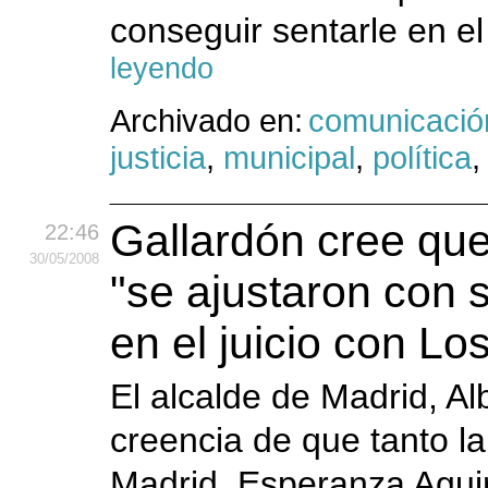
conseguir sentarle en el 
leyendo
Archivado en:
comunicació
justicia
,
municipal
,
política
Gallardón cree que
22:46
30
/05
/2008
"se ajustaron con s
en el juicio con Lo
El alcalde de Madrid, Al
creencia de que tanto l
Madrid, Esperanza Aguir