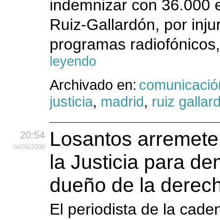
indemnizar con 36.000 e
Ruiz-Gallardón, por inju
programas radiofónicos,
leyendo
Archivado en:
comunicació
justicia
,
madrid
,
ruiz gallar
Losantos arremete 
20:54
04
/06
/2008
la Justicia para de
dueño de la derec
El periodista de la ca