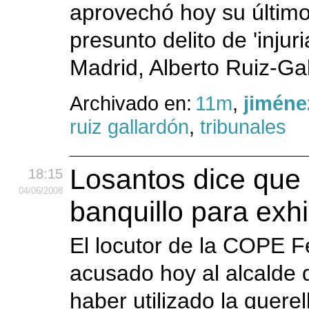
aprovechó hoy su último 
presunto delito de 'injur
Madrid, Alberto Ruiz-Gal
Archivado en:
11m
,
jiméne
ruiz gallardón
,
tribunales
Losantos dice que 
18:15
04
/06
/2008
banquillo para exhi
El locutor de la COPE 
acusado hoy al alcalde 
haber utilizado la quere