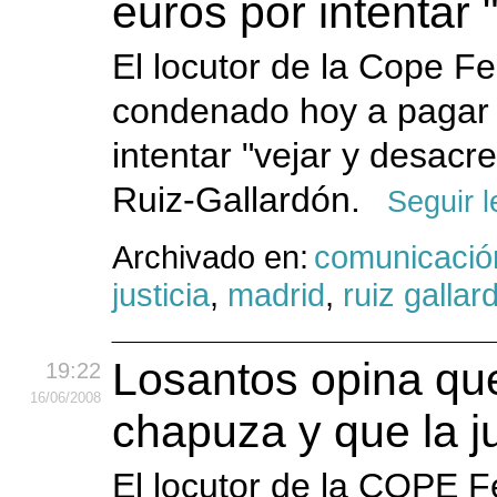
euros por intentar 
El locutor de la Cope F
condenado hoy a pagar 
intentar "vejar y desacre
Ruiz-Gallardón.
Seguir 
Archivado en:
comunicació
justicia
,
madrid
,
ruiz gallar
Losantos opina que
19:22
16
/06
/2008
chapuza y que la j
El locutor de la COPE 