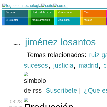
Portada
Hartos del coche
Vida urbana
Cine
El Selector
Medio ambiente
Vida digital
Música
jiménez losantos
tema:
Temas relacionados:
ruiz g
,
,
,
sucesos
justicia
madrid
c
Suscríbete
|
¿Qué e
08:28