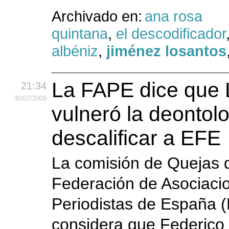
Archivado en:
ana rosa
quintana
,
el descodificador
albéniz
,
jiménez losantos
La FAPE dice que 
21:34
30
/07
/2009
vulneró la deontolo
descalificar a EFE
La comisión de Quejas d
Federación de Asociaci
Periodistas de España 
considera que Federico