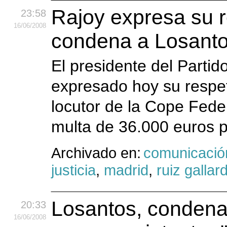
Rajoy expresa su r
23:58
16
/06
/2008
condena a Losantos
El presidente del Partid
expresado hoy su respet
locutor de la Cope Fed
multa de 36.000 euros po
Archivado en:
comunicació
justicia
,
madrid
,
ruiz gallar
Losantos, condena
20:33
16
/06
/2008