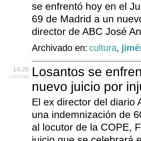
se enfrentó hoy en el J
69 de Madrid a un nuevo
director de ABC José An
Archivado en:
cultura
,
jimé
Losantos se enfren
14:26
13
/07
/2008
nuevo juicio por inj
El ex director del diari
una indemnización de 60
al locutor de la COPE, 
juicio que se celebrará 