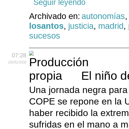
Seguir leyendo
Archivado en:
autonomías
losantos
,
justicia
,
madrid
,
sucesos
07:28
29
/05
/2008
El niño 
Una jornada negra para e
COPE se repone en la U
haber recibido la extrem
sufridas en el mano a m