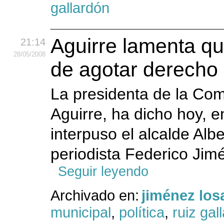
gallardón
Aguirre lamenta que
21:14
28
/05
/2008
de agotar derecho 
La presidenta de la Co
Aguirre, ha dicho hoy, e
interpuso el alcalde Alb
periodista Federico Jimé
Seguir leyendo
Archivado en:
jiménez los
municipal
,
política
,
ruiz gal