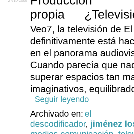
27
/10
/2009
¿Televis
Veo7, la televisión de E
definitivamente está hac
en el panorama audiovis
Cuando parecía que nad
superar espacios tan ma
imaginativos, equilibrado
Seguir leyendo
Archivado en:
el
descodificador
,
jiménez l
medios comunicación
,
tele