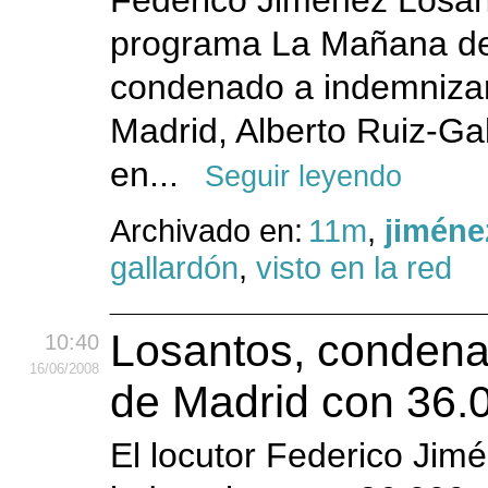
Federico Jiménez Losant
programa La Mañana de
condenado a indemnizar
Madrid, Alberto Ruiz-Gal
en...
Seguir leyendo
Archivado en:
11m
,
jiméne
gallardón
,
visto en la red
Losantos, condenad
10:40
16
/06
/2008
de Madrid con 36.
El locutor Federico Ji