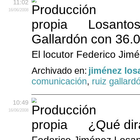
11:02
16
/06
/2008
Losantos
Gallardón con 36.
El locutor Federico Jim
Archivado en:
jiménez los
comunicación
,
ruiz gallard
10:49
16
/06
/2008
¿Qué dir