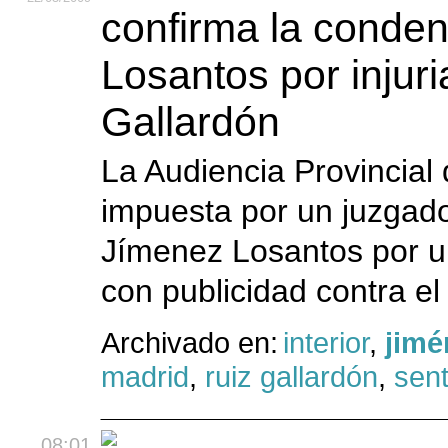
confirma la conde
Losantos por injuri
Gallardón
La Audiencia Provincial
impuesta por un juzgado
Jímenez Losantos por un
con publicidad contra el
Archivado en:
interior
,
jimé
madrid
,
ruiz gallardón
,
sen
08:01