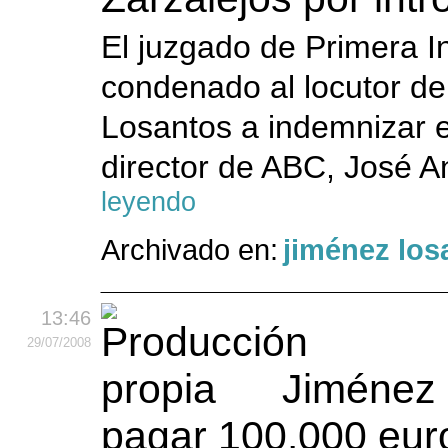
El juzgado de Primera 
condenado al locutor d
Losantos a indemnizar e
director de ABC, José An
leyendo
Archivado en:
jiménez los
13:46
29
/07
/2008
Jiménez 
pagar 100.000 euro