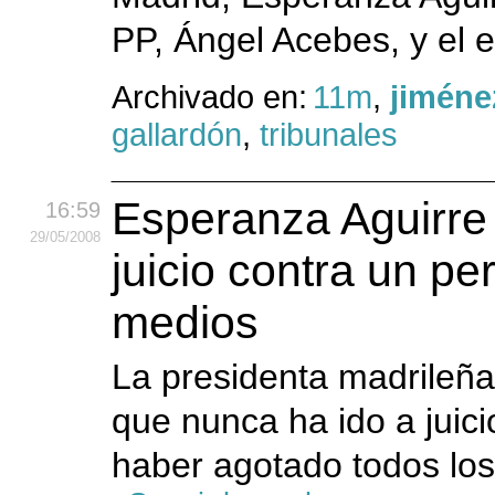
PP, Ángel Acebes, y el e
Archivado en:
11m
,
jiméne
gallardón
,
tribunales
Esperanza Aguirre 
16:59
29
/05
/2008
juicio contra un pe
medios
La presidenta madrileña
que nunca ha ido a juici
haber agotado todos los