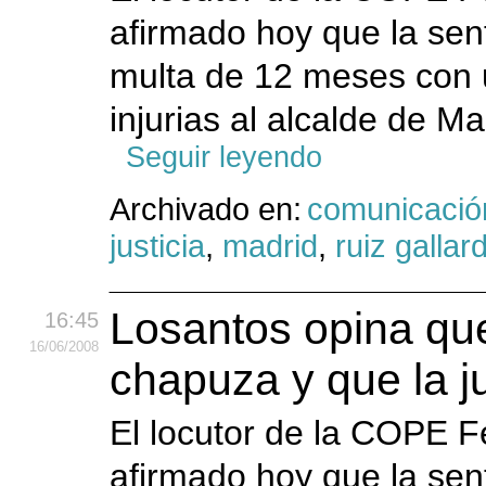
afirmado hoy que la sen
multa de 12 meses con u
injurias al alcalde de Ma
Seguir leyendo
Archivado en:
comunicació
justicia
,
madrid
,
ruiz gallar
Losantos opina que
16:45
16
/06
/2008
chapuza y que la j
El locutor de la COPE 
afirmado hoy que la sen