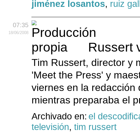
jiménez losantos
,
ruiz ga
07:35
18
/06
/2008
Russert 
Tim Russert, director y
'Meet the Press' y maest
viernes en la redacción
mientras preparaba el p
Archivado en:
el descodific
televisión
,
tim russert