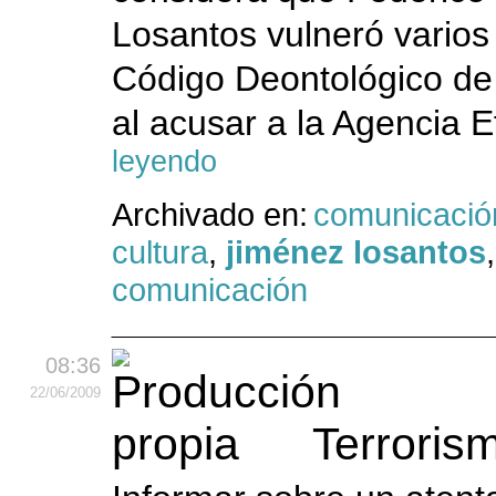
Losantos vulneró varios 
Código Deontológico de 
al acusar a la Agencia E
leyendo
Archivado en:
comunicació
cultura
,
jiménez losantos
comunicación
08:36
22
/06
/2009
Terroris