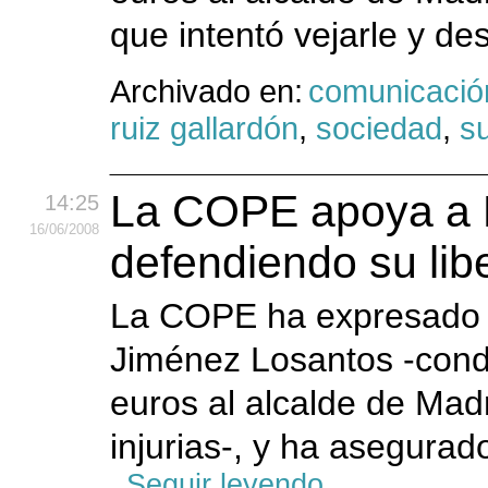
que intentó vejarle y des
Archivado en:
comunicació
ruiz gallardón
,
sociedad
,
s
La COPE apoya a L
14:25
16
/06
/2008
defendiendo su lib
La COPE ha expresado h
Jiménez Losantos -cond
euros al alcalde de Madr
injurias-, y ha asegurad
Seguir leyendo