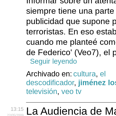
Informar sobre un atenta
siempre tiene una parte 
publicidad que supone p
terroristas. En eso est
cuando me planteé come
de Federico' (Veo7), el 
Seguir leyendo
Archivado en:
cultura
,
el
descodificador
,
jiménez l
televisión
,
veo tv
La Audiencia de M
13:15
22
/05
/2009