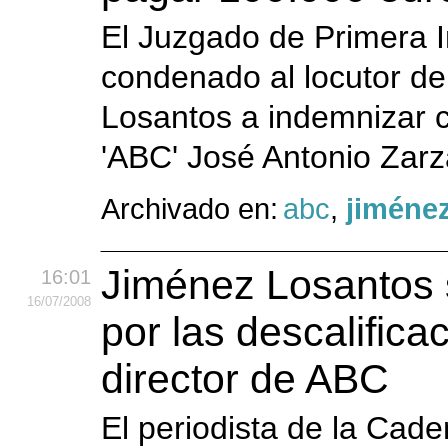
El Juzgado de Primera 
condenado al locutor de
Losantos a indemnizar c
'ABC' José Antonio Zarz
Archivado en:
abc
,
jiméne
Jiménez Losantos s
16:01
16
/07
/2008
por las descalifica
director de ABC
El periodista de la Ca