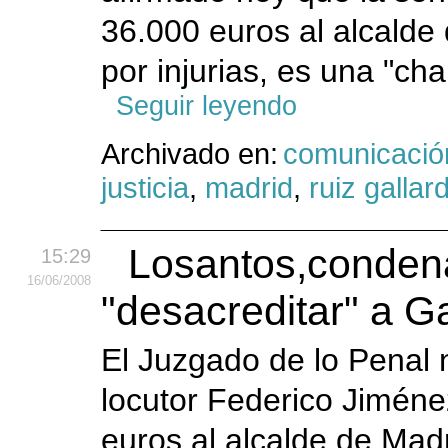
36.000 euros al alcalde 
por injurias, es una "ch
Seguir leyendo
Archivado en:
comunicació
justicia
,
madrid
,
ruiz gallar
Losantos,condena
15:29
16
/06
/2008
"desacreditar" a G
El Juzgado de lo Penal
locutor Federico Jimén
euros al alcalde de Madr