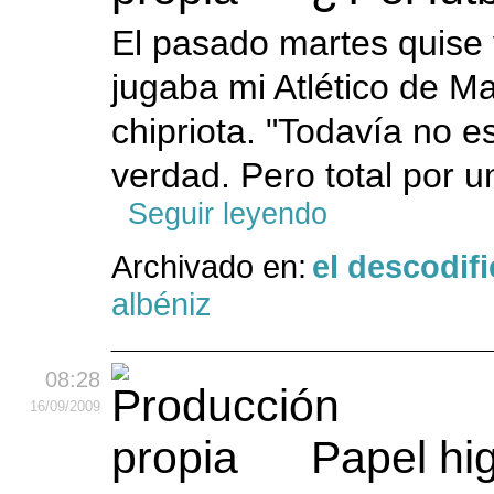
El pasado martes quise 
jugaba mi Atlético de M
chipriota. "Todavía no e
verdad. Pero total por un
Seguir leyendo
Archivado en:
el descodif
albéniz
08:28
16
/09
/2009
Papel hi