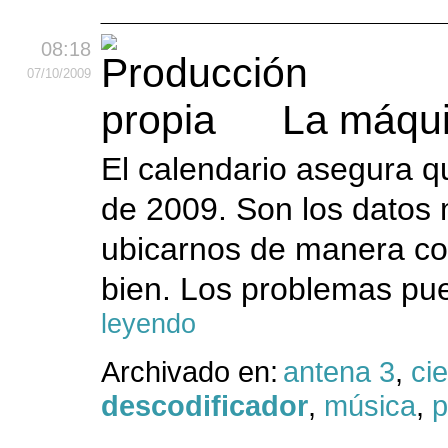
08:18
07
/10
/2009
La máqui
El calendario asegura q
de 2009. Son los datos
ubicarnos de manera cor
bien. Los problemas pu
leyendo
Archivado en:
antena 3
,
cie
descodificador
,
música
,
p