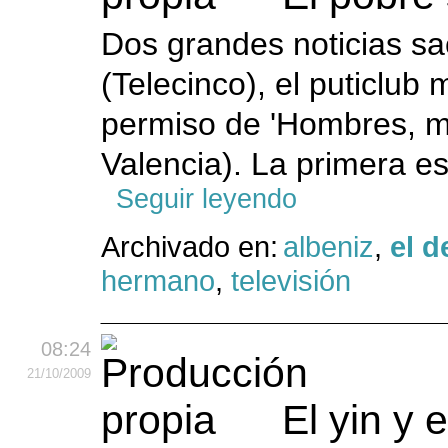
Dos grandes noticias s
(Telecinco), el puticlub
permiso de 'Hombres, mu
Valencia). La primera e
Seguir leyendo
Archivado en:
albeniz
,
el d
hermano
,
televisión
08:24
21
/10
/2009
El yin y 