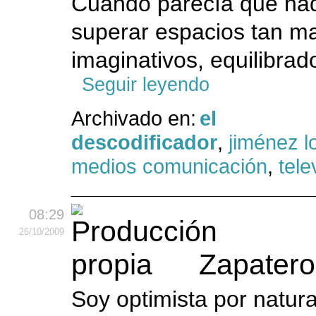
Cuando parecía que nad
superar espacios tan ma
imaginativos, equilibrado
Seguir leyendo
Archivado en:
el
descodificador
,
jiménez l
medios comunicación
,
tele
08:29
26
/10
/2009
Zapatero
Soy optimista por natura