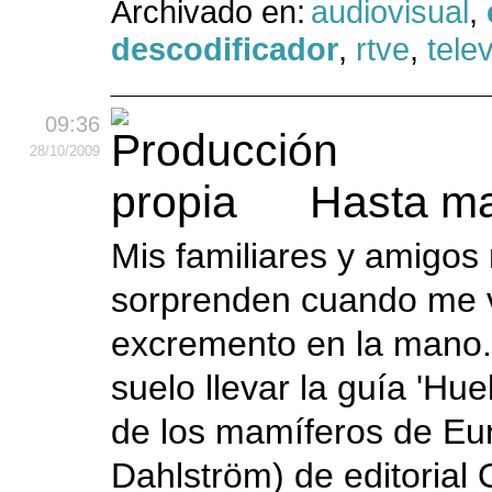
Archivado en:
audiovisual
,
descodificador
,
rtve
,
tele
09:36
28
/10
/2009
Hasta m
Mis familiares y amigos
sorprenden cuando me 
excremento en la mano. 
suelo llevar la guía 'Hue
de los mamíferos de Eu
Dahlström) de editorial