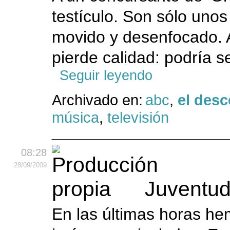
testículo. Son sólo uno
movido y desenfocado. 
pierde calidad: podría se
Seguir leyendo
Archivado en:
abc
,
el desc
música
,
televisión
08:28
28
/09
/2009
Juventud
En las últimas horas he