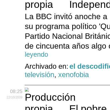
Indepen
La BBC invitó anoche a 
su programa político 'Que
Partido Nacional Británi
de cincuenta años algo 
leyendo
Archivado en:
el descodif
televisión
,
xenofobia
08:25
22
/10
/2009
El pobre 