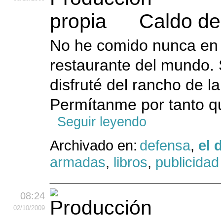
Caldo de
No he comido nunca en E
restaurante del mundo.
disfruté del rancho de l
Permítanme por tanto q
Seguir leyendo
Archivado en:
defensa
,
el 
armadas
,
libros
,
publicidad
08:24
02
/10
/2009