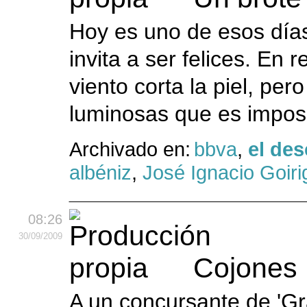
Hoy es uno de esos días
invita a ser felices. En r
viento corta la piel, per
luminosas que es imposi
Archivado en:
bbva
,
el des
albéniz
,
José Ignacio Goirig
08:26
30
/09
/2009
Cojones
A un concursante de 'Gr