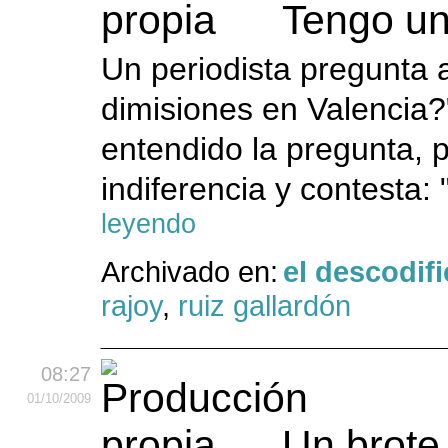
Tengo u
Un periodista pregunta 
dimisiones en Valencia?
entendido la pregunta,
indiferencia y contesta:
leyendo
Archivado en:
el descodif
rajoy
,
ruiz gallardón
08:27
01
/10
/2009
Un brote