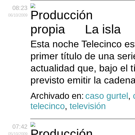
08:23
06
/10
/2009
La isla
Esta noche Telecinco est
primer título de una ser
actualidad que, bajo el t
previsto emitir la cadena
Archivado en:
caso gurtel
,
telecinco
,
televisión
07:42
05
/10
/2009