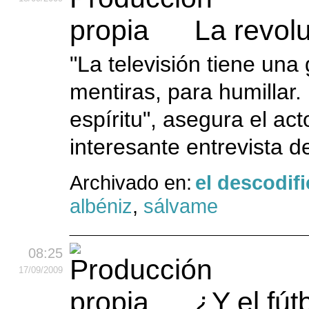
La revol
"La televisión tiene una
mentiras, para humillar.
espíritu", asegura el ac
interesante entrevista de
Archivado en:
el descodif
albéniz
,
sálvame
08:25
17
/09
/2009
¿Y el fút