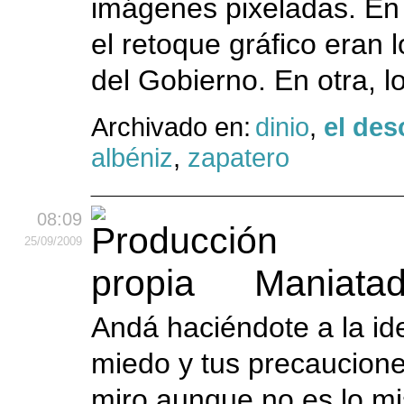
imágenes pixeladas. En 
el retoque gráfico eran l
del Gobierno. En otra, l
Archivado en:
dinio
,
el des
albéniz
,
zapatero
08:09
25
/09
/2009
Maniata
Andá haciéndote a la ide
miedo y tus precauciones
miro aunque no es lo mi