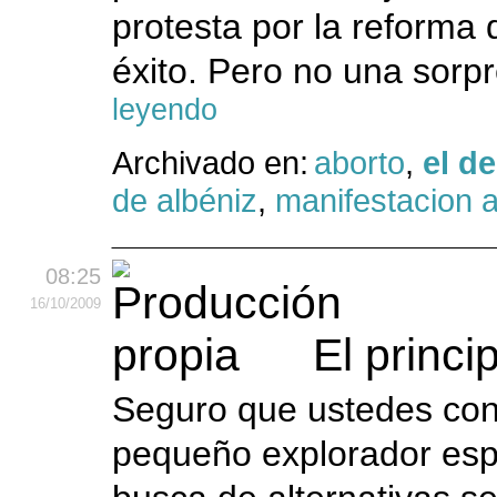
protesta por la reforma 
éxito. Pero no una sorpr
leyendo
Archivado en:
aborto
,
el d
de albéniz
,
manifestacion 
08:25
16
/10
/2009
El princip
Seguro que ustedes conoc
pequeño explorador espa