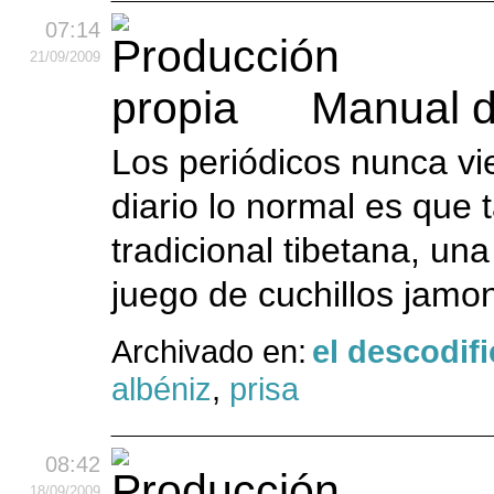
07:14
21
/09
/2009
Manual d
Los periódicos nunca v
diario lo normal es que
tradicional tibetana, un
juego de cuchillos jamon
Archivado en:
el descodif
albéniz
,
prisa
08:42
18
/09
/2009