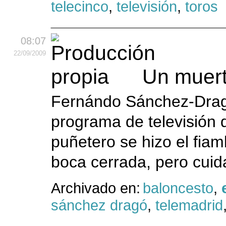
telecinco
,
televisión
,
toros
08:07
22
/09
/2009
Un muert
Fernándo Sánchez-Dragó
programa de televisión d
puñetero se hizo el fiam
boca cerrada, pero cuid
Archivado en:
baloncesto
,
sánchez dragó
,
telemadrid