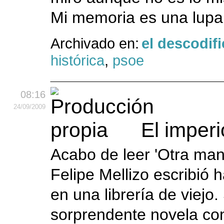
Mi memoria es una lupa 
Archivado en:
el descodif
histórica
,
psoe
08:16
24
/09
/2009
El imper
Acabo de leer 'Otra mane
Felipe Mellizo escribió
en una librería de viejo.
sorprendente novela con