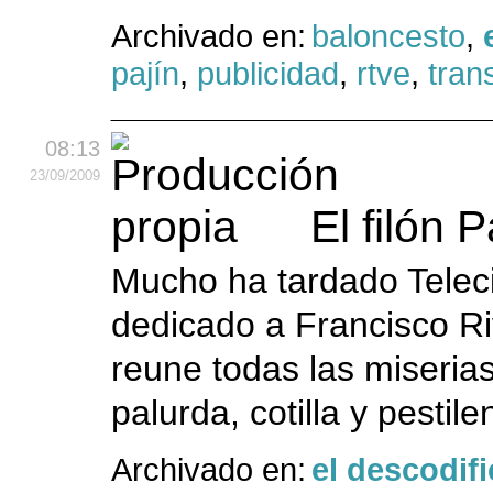
Archivado en:
baloncesto
,
pajín
,
publicidad
,
rtve
,
tran
08:13
23
/09
/2009
El filón P
Mucho ha tardado Telecin
dedicado a Francisco Riv
reune todas las miserias
palurda, cotilla y pestil
Archivado en:
el descodif