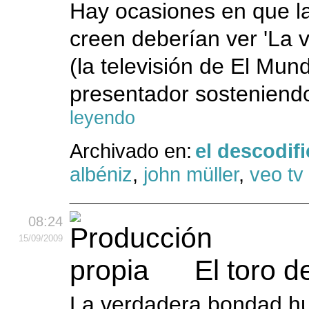
Hay ocasiones en que la
creen deberían ver 'La v
(la televisión de El Mu
presentador sosteniendo 
leyendo
Archivado en:
el descodif
albéniz
,
john müller
,
veo tv
08:24
15
/09
/2009
El toro d
La verdadera bondad hu