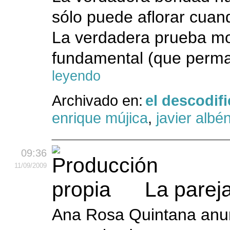
sólo puede aflorar cuan
La verdadera prueba mo
fundamental (que perm
leyendo
Archivado en:
el descodif
enrique mújica
,
javier albén
09:36
11
/09
/2009
La pareja
Ana Rosa Quintana anun