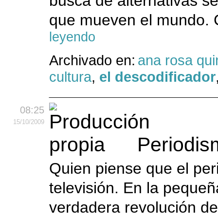
busca de alternativas se
que mueven el mundo. C
leyendo
Archivado en:
ana rosa qui
cultura
,
el descodificador
08:25
15
/10
/2009
Periodis
Quien piense que el per
televisión. En la pequeñ
verdadera revolución de