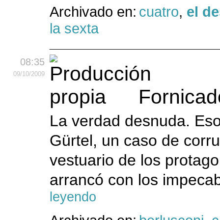
Archivado en:
cuatro
,
el d
la sexta
08:35
09
/10
/2009
Fornicad
La verdad desnuda. Eso
Gürtel, un caso de corr
vestuario de los protago
arrancó con los impecab
leyendo