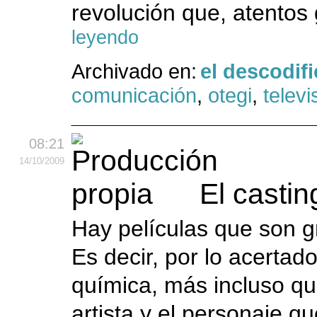
revolución que, atentos
leyendo
Archivado en:
el descodif
comunicación
,
otegi
,
televi
08:21
14
/10
/2009
El castin
Hay películas que son g
Es decir, por lo acertado
química, más incluso que
artista y el personaje qu