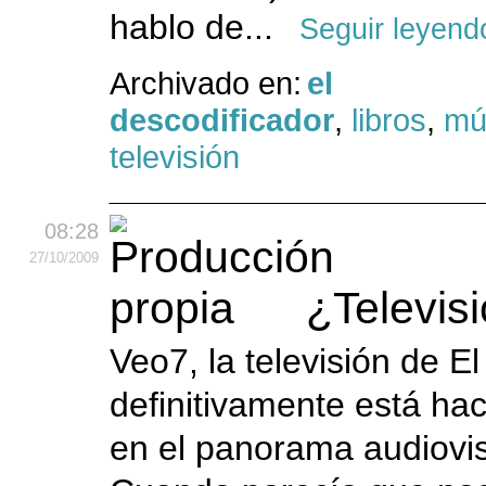
hablo de...
Seguir leyend
Archivado en:
el
descodificador
,
libros
,
mú
televisión
08:28
27
/10
/2009
¿Televis
Veo7, la televisión de E
definitivamente está hac
en el panorama audiovis