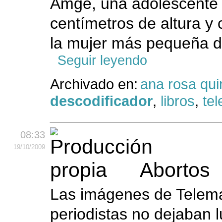
Amge, una adolescente 
centímetros de altura y 
la mujer más pequeña de
Seguir leyendo
Archivado en:
ana rosa qui
descodificador
,
libros
,
tel
08:33
19
/10
/2009
Abortos
Las imágenes de Telema
periodistas no dejaban 