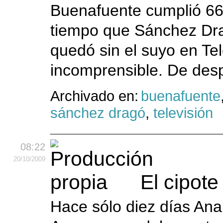
Buenafuente cumplió 66
tiempo que Sánchez Drag
quedó sin el suyo en Tel
incomprensible. De desp
Archivado en:
buenafuente
sánchez dragó
,
televisión
08:22
20
/10
/2009
El cipot
Hace sólo diez días Ana