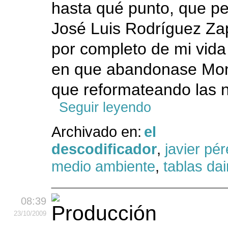
hasta qué punto, que p
José Luis Rodríguez Zap
por completo de mi vida
en que abandonase Mon
que reformateando las n
Seguir leyendo
Archivado en:
el
descodificador
,
javier pé
medio ambiente
,
tablas dai
08:39
23
/10
/2009