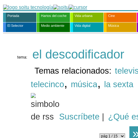
Portada
Hartos del coche
Vida urbana
Cine
El Selector
Medio ambiente
Vida digital
Música
el descodificador
tema:
Temas relacionados:
televi
,
,
telecinco
música
la sexta
Suscríbete
|
¿Qué e