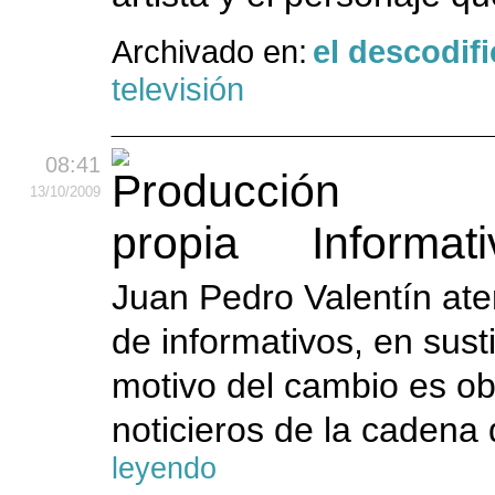
Archivado en:
el descodif
televisión
08:41
13
/10
/2009
Informat
Juan Pedro Valentín ate
de informativos, en sust
motivo del cambio es obv
noticieros de la cadena 
leyendo