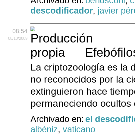
Archivado en:
berlusconi
,
c
descodificador
,
javier pé
08:54
08
/10
/2009
Efebófilo
La criptozoología es la 
no reconocidos por la c
extinguieron hace tiemp
permaneciendo ocultos e
Archivado en:
el descodif
albéniz
,
vaticano