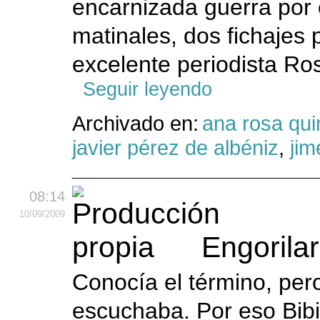
encarnizada guerra por 
matinales, dos fichajes pa
excelente periodista Ros
Seguir leyendo
Archivado en:
ana rosa qui
javier pérez de albéniz
,
jim
08:14
10
/09
/2009
Engorila
Conocía el término, per
escuchaba. Por eso Bib