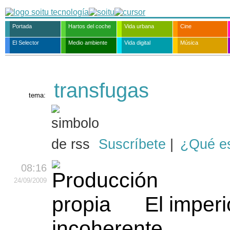
Portada
Hartos del coche
Vida urbana
Cine
El Selector
Medio ambiente
Vida digital
Música
transfugas
tema:
Suscríbete
|
¿Qué e
08:16
24
/09
/2009
El imperi
incoherente