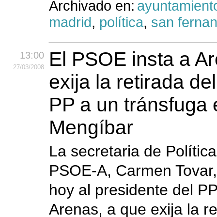
Archivado en:
ayuntamient
madrid
,
política
,
san ferna
El PSOE insta a A
13:00
27
/03
/2008
exija la retirada de
PP a un tránsfuga 
Mengíbar
La secretaria de Polític
PSOE-A, Carmen Tovar,
hoy al presidente del PP
Arenas, a que exija la re