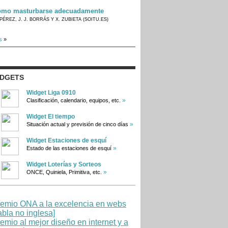
mo masturbarse adecuadamente
PÉREZ, J. J. BORRÁS Y X. ZUBIETA (SOITU.ES)
s
»
IDGETS
Widget Liga 0910
»
Clasificación, calendario, equipos, etc.
Widget El tiempo
»
Situación actual y previsión de cinco días
Widget Estaciones de esquí
»
Estado de las estaciones de esquí
Widget Loterías y Sorteos
»
ONCE, Quiniela, Primitiva, etc.