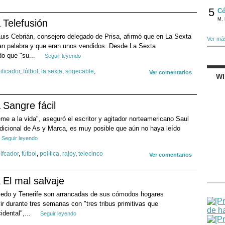
5
Có
M. 
Telefusión
is Cebrián, consejero delegado de Prisa, afirmó que en La Sexta
Ver má
nían palabra y que eran unos vendidos. Desde La Sexta
do que "su...
Seguir leyendo
ificador
,
fútbol
,
la sexta
,
sogecable
,
Ver comentarios
W
Sangre fácil
me a la vida", aseguró el escritor y agitador norteamericano Saul
ndicional de As y Marca, es muy posible que aún no haya leído
Seguir leyendo
ifcador
,
fútbol
,
política
,
rajoy
,
telecinco
Ver comentarios
El mal salvaje
oledo y Tenerife son arrancadas de sus cómodos hogares
r durante tres semanas con "tres tribus primitivas que
idental",...
Seguir leyendo