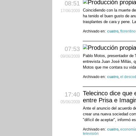
08:51
Coincidiendo con la muerte de
17
/06
/2009
ha tenido el buen gusto de an
trasplantes de cara y pene. La
Archivado en:
cuatro
,
florentin
07:53
Pablo Motos, presentador de '
09
/06
/2009
entrevista Juan José Millás, 
Motos que me contara su vida 
Archivado en:
cuatro
,
el descod
Telecinco dice que e
17:40
entre Prisa e Imagi
05
/06
/2009
Ante el anuncio del acuerdo de
crear una nueva sociedad comp
"difícil de aceptar", informó es
Archivado en:
cuatro
,
economí
televisión