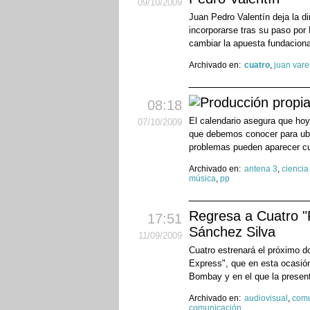
09
/10
/2009
Juan Pedro Valentín deja la 
incorporarse tras su paso por 
cambiar la apuesta fundaciona
Archivado en:
cuatro
,
juan vare
08:18
El calendario asegura que hoy
07
/10
/2009
que debemos conocer para ubic
problemas pueden aparecer c
Archivado en:
antena 3
,
ciencia
música
,
pp
Regresa a Cuatro "
17:51
Sánchez Silva
11
/09
/2009
Cuatro estrenará el próximo d
Express", que en esta ocasión 
Bombay y en el que la presen
Archivado en:
audiovisual
,
comu
comunicación