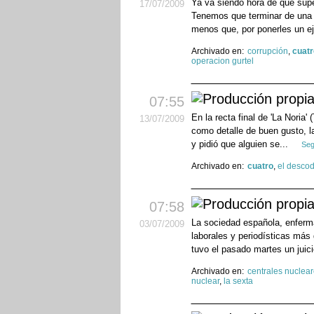
Ya va siendo hora de que supe
17
/07
/2009
Tenemos que terminar de una
menos que, por ponerles un ej
Archivado en:
corrupción
,
cuatr
operacion gurtel
07:55
En la recta final de 'La Noria'
13
/07
/2009
como detalle de buen gusto, la 
y pidió que alguien se...
Seg
Archivado en:
cuatro
,
el descod
07:58
La sociedad española, enferma 
03
/07
/2009
laborales y periodísticas más
tuvo el pasado martes un juici
Archivado en:
centrales nuclea
nuclear
,
la sexta