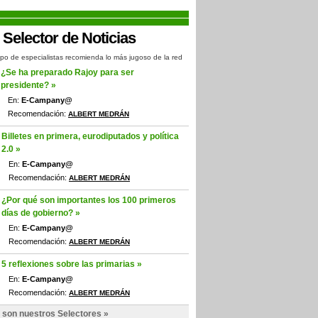
po de especialistas recomienda lo más jugoso de la red
¿Se ha preparado Rajoy para ser
presidente? »
En:
E-Campany@
Recomendación:
ALBERT MEDRÁN
Billetes en primera, eurodiputados y política
2.0 »
En:
E-Campany@
Recomendación:
ALBERT MEDRÁN
¿Por qué son importantes los 100 primeros
días de gobierno? »
En:
E-Campany@
Recomendación:
ALBERT MEDRÁN
5 reflexiones sobre las primarias »
En:
E-Campany@
Recomendación:
ALBERT MEDRÁN
 son nuestros Selectores »