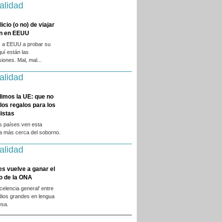
alidad
licio (o no) de viajar
en en EEUU
 a EEUU a probar su
quí están las
iones. Mal, mal...
alidad
dimos la UE: que no
 los regalos para los
istas
s países ven esta
ca más cerca del soborno.
alidad
es vuelve a ganar el
o de la ONA
xcelencia general' entre
dios grandes en lengua
esa.