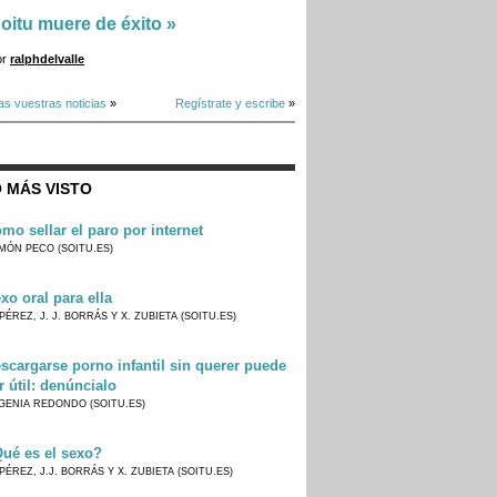
oitu muere de éxito
»
or
ralphdelvalle
as vuestras noticias
»
Regístrate y escribe
»
 MÁS VISTO
mo sellar el paro por internet
MÓN PECO (SOITU.ES)
xo oral para ella
PÉREZ, J. J. BORRÁS Y X. ZUBIETA (SOITU.ES)
scargarse porno infantil sin querer puede
r útil: denúncialo
GENIA REDONDO (SOITU.ES)
ué es el sexo?
PÉREZ, J.J. BORRÁS Y X. ZUBIETA (SOITU.ES)