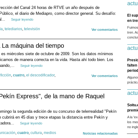
actu
dirección del Canal 24 horas de RTVE un año después de
Público, el diario de Mediapro, como director general. Su desafío:
El sup
l...
Seguir leyendo
en tr
Fuimos
la
,
telediarios
,
televisión
Ver comentarios
tren. A
conclus
La máquina del tiempo
actu
 es miércoles siete de octubre de 2009. Son los datos mínimos
arnos de manera correcta en la vida. Hasta ahí todo bien. Los
Presi
uando,...
falten
Seguir leyendo
period
 ficción
,
cuatro
,
el descodificador
,
Ver comentarios
Alguno
prácti
actu
Pekín Express", de la mano de Raquel
Soitu.
premi
omingo la segunda edición de su concurso de telerrealidad "Pekín
cubrirá en 45 días y trece etapas la distancia entre Pekín y
A la 'e
los me
tadora...
Seguir leyendo
no ingl
nicación
,
cuatro
,
cultura
,
medios
Noticias relacionadas