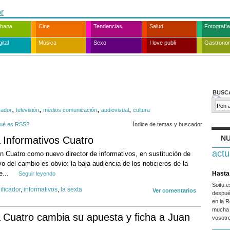
rbana
Cine
Tendencias
Salud
Fotografía
ital
Música
Sexo
I love publi
Gastrono
BUSC
,
,
,
,
cador
televisión
medios comunicación
audiovisual
cultura
ué es RSS?
Índice de temas y buscador
NU
Informativos Cuatro
actu
en Cuatro como nuevo director de informativos, en sustitución de
o del cambio es obvio: la baja audiencia de los noticieros de la
e...
Hasta 
Seguir leyendo
Soitu.
ificador
,
informativos
,
la sexta
Ver comentarios
despué
en la R
mucha 
Cuatro cambia su apuesta y ficha a Juan
vosotr