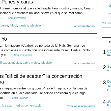
Penes y caras
S
l primer hombre al que se le trasplantaron rostro y manos, Cuatro
unciar que estrenará un 'docushow' en el que se realizarán
p
...
Seguir leyendo
Ver tod
o pérez
,
fútbol
,
música
,
televisión
Ver comentarios
Yo
LO
El Hormiguero' (Cuatro), es portada de El País Semanal. Le
que comienza su texto con una inquietante frase: "Pedí a Pablo
1
Có
y el...
Seguir leyendo
RA
ificador
,
música
,
pablo motos
,
televisión
Ver comentarios
2
Se
M. 
s "difícil de aceptar" la concentración
na
3
De
se
 integración entre los grupos Prisa e Imagina, con la idea de
EU
artida en el accionariado, Telecinco considera que es algo
te...
Seguir leyendo
4
¿Q
a
,
la sexta
,
medios comunicación
,
M. 
Noticias relacionadas