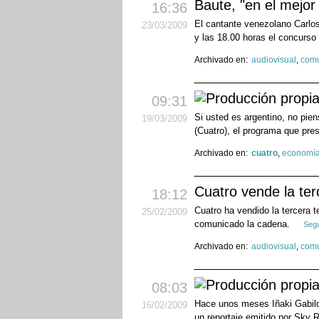
Baute, "en el mejor
16:36
El cantante venezolano Carlos
23
/03
/2009
y las 18.00 horas el concurso
Archivado en:
audiovisual
,
comu
09:31
Si usted es argentino, no pie
19
/03
/2009
(Cuatro), el programa que pr
Archivado en:
cuatro
,
economí
Cuatro vende la te
18:12
Cuatro ha vendido la tercera 
25
/02
/2009
comunicado la cadena.
Segu
Archivado en:
audiovisual
,
comu
08:03
Hace unos meses Iñaki Gabilon
16
/02
/2009
un reportaje emitido por Sky 