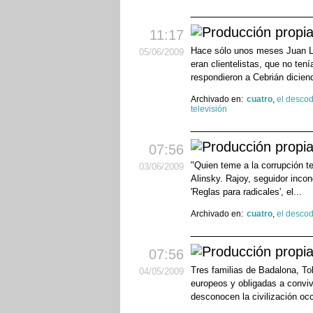
11:17
Hace sólo unos meses Juan Lu
05
/06
/2009
eran clientelistas, que no te
respondieron a Cebrián dicien
Archivado en:
cuatro
,
el descod
televisión
07:56
"Quien teme a la corrupción te
03
/06
/2009
Alinsky. Rajoy, seguidor inco
'Reglas para radicales', el...
Archivado en:
cuatro
,
el descod
07:56
Tres familias de Badalona, T
04
/05
/2009
europeos y obligadas a convivi
desconocen la civilización occ