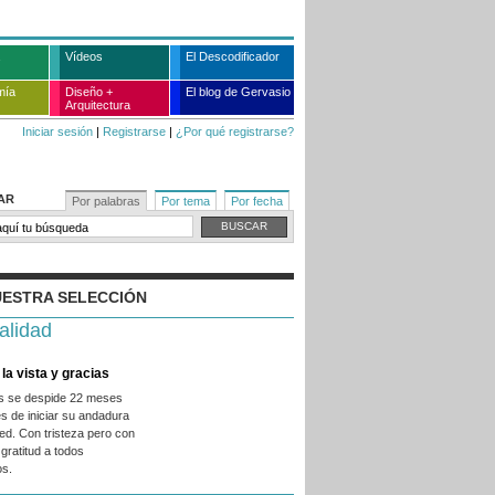
Vídeos
El Descodificador
mía
Diseño +
El blog de Gervasio
Arquitectura
Iniciar sesión
|
Registrarse
|
¿Por qué registrarse?
AR
Por palabras
Por tema
Por fecha
ESTRA SELECCIÓN
alidad
la vista y gracias
es se despide 22 meses
s de iniciar su andadura
ed. Con tristeza pero con
gratitud a todos
os.