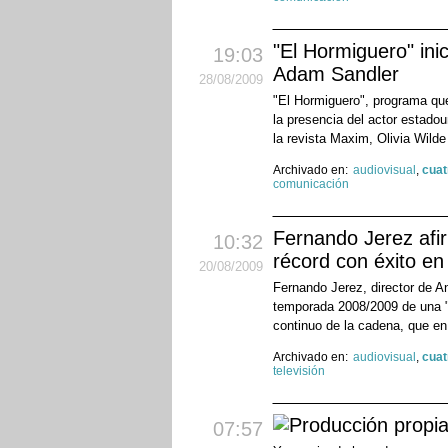
"El Hormiguero" ini
19:03
Adam Sandler
28
/08
/2009
"El Hormiguero", programa que
la presencia del actor estad
la revista Maxim, Olivia Wilde 
Archivado en:
audiovisual
,
cuat
comunicación
Fernando Jerez af
10:32
récord con éxito en
20
/08
/2009
Fernando Jerez, director de An
temporada 2008/2009 de una "t
continuo de la cadena, que en 
Archivado en:
audiovisual
,
cuat
televisión
07:57