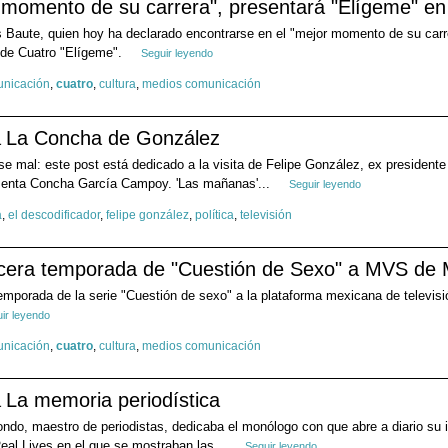
 momento de su carrera", presentará "Elígeme" en 
 Baute, quien hoy ha declarado encontrarse en el "mejor momento de su carre
 de Cuatro "Elígeme".
Seguir leyendo
nicación
,
cuatro
,
cultura
,
medios comunicación
La Concha de González
nse mal: este post está dedicado a la visita de Felipe González, ex president
esenta Concha García Campoy. 'Las mañanas'...
Seguir leyendo
a
,
el descodificador
,
felipe gonzález
,
política
,
televisión
rcera temporada de "Cuestión de Sexo" a MVS de 
temporada de la serie "Cuestión de sexo" a la plataforma mexicana de televi
ir leyendo
nicación
,
cuatro
,
cultura
,
medios comunicación
La memoria periodística
do, maestro de periodistas, dedicaba el monólogo con que abre a diario su inf
Real Lives en el que se mostraban las...
Seguir leyendo