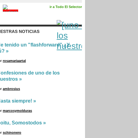
ir a Todo El Selector
ESTRAS NOTICIAS
e tenido un "flashforward" ¿Y
ú?
»
or
rosamariaartal
onfesiones de uno de los
uestros
»
or
ambrosius
asta siempre!
»
or
marcosymolduras
oitu, Somostodos
»
or
schinonero