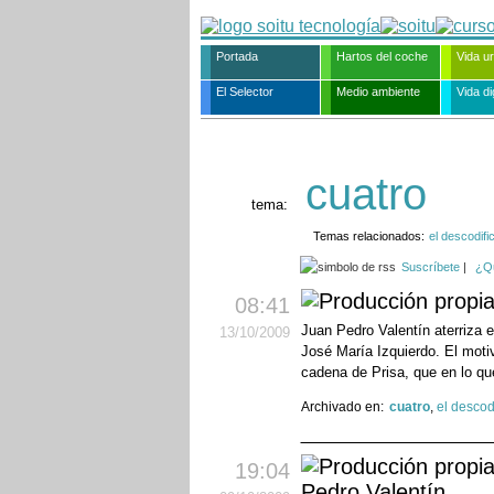
Portada
Hartos del coche
Vida u
El Selector
Medio ambiente
Vida dig
cuatro
tema:
Temas relacionados:
el descodifi
Suscríbete
|
¿Q
08:41
Juan Pedro Valentín aterriza 
13
/10
/2009
José María Izquierdo. El motiv
cadena de Prisa, que en lo qu
Archivado en:
cuatro
,
el descod
19:04
Pedro Valentín