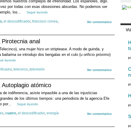
remos nuestros complejos de inferioridad. Los españoles, digo.
 vez por todas con esas obsesiones absurdas. No podemos ser
emplo, los...
Seguir leyendo
o
,
el descodificador
,
francisco correa
,
Ver comentarios
VU
Pirotecnia anal
H
t
 (Telecinco), una mujer hizo un striptease. A modo de guinda, y
bailarina se introdujo dos bengalas en el culo (u orificio próximo)
p
uir leyendo
C
ificador
,
telecinco
,
televisión
Ver comentarios
n
Autoplagio atómico
p
de indiferencia, asiste impasible a una de las injusticias
H
 grandes de los últimos tiempos: una periodista de la agencia Efe
o por...
Seguir leyendo
p
res
,
cuatro
,
el descodificador
,
energía
Ver comentarios
S
p