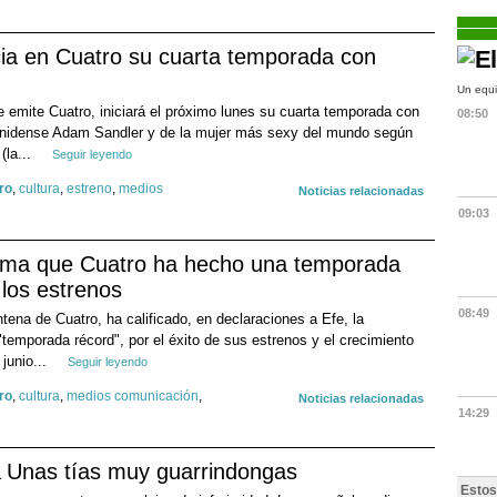
cia en Cuatro su cuarta temporada con
Un equi
 emite Cuatro, iniciará el próximo lunes su cuarta temporada con
08:50
ounidense Adam Sandler y de la mujer más sexy del mundo según
(la...
Seguir leyendo
ro
,
cultura
,
estreno
,
medios
Noticias relacionadas
09:03
irma que Cuatro ha hecho una temporada
 los estrenos
08:49
tena de Cuatro, ha calificado, en declaraciones a Efe, la
emporada récord", por el éxito de sus estrenos y el crecimiento
junio...
Seguir leyendo
ro
,
cultura
,
medios comunicación
,
Noticias relacionadas
14:29
Unas tías muy guarrindongas
Estos