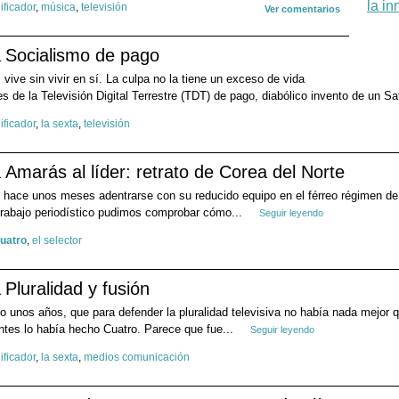
ificador
,
música
,
televisión
Ver comentarios
Socialismo de pago
ive sin vivir en sí. La culpa no la tiene un exceso de vida
 es de la Televisión Digital Terrestre (TDT) de pago, diabólico invento de un Sa
ificador
,
la sexta
,
televisión
Amarás al líder: retrato de Corea del Norte
ró hace unos meses adentrarse con su reducido equipo en el férreo régimen de
 trabajo periodístico pudimos comprobar cómo...
Seguir leyendo
uatro
,
el selector
Pluralidad y fusión
o unos años, que para defender la pluralidad televisiva no había nada mejor 
ntes lo había hecho Cuatro. Parece que fue...
Seguir leyendo
ificador
,
la sexta
,
medios comunicación