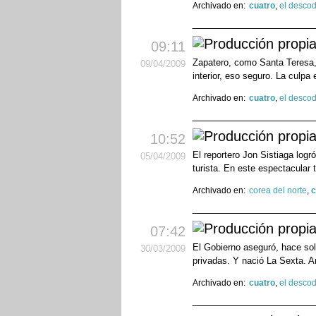
Archivado en:
cuatro
,
el descod
09:11
Zapatero, como Santa Teresa, v
09
/04
/2009
interior, eso seguro. La culpa
Archivado en:
cuatro
,
el descod
10:52
El reportero Jon Sistiaga log
05
/04
/2009
turista. En este espectacular
Archivado en:
corea del norte
,
c
07:42
El Gobierno aseguró, hace sol
30
/03
/2009
privadas. Y nació La Sexta. A
Archivado en:
cuatro
,
el descod