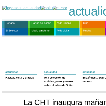
actual
Portada
Hartos del coche
Vida urbana
Cine
El Selector
Medio ambiente
Vida digital
Música
actualidad
actualidad
actualidad
Hasta la vista y gracias
Una selección de
Españoles... SOIT
noticias, posts y tweets
muerto
sobre el adiós de Soitu
La CHT inaugura mañan