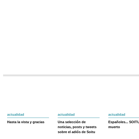
actualidad
actualidad
actualidad
Hasta la vista y gracias
Una selección de
Españoles... SOIT
noticias, posts y tweets
muerto
sobre el adiós de Soitu