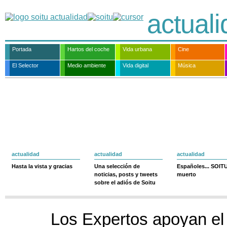
actual
Portada
Hartos del coche
Vida urbana
Cine
El Selector
Medio ambiente
Vida digital
Música
actualidad
actualidad
actualidad
Hasta la vista y gracias
Una selección de
Españoles... SOIT
noticias, posts y tweets
muerto
sobre el adiós de Soitu
Los Expertos apoyan el