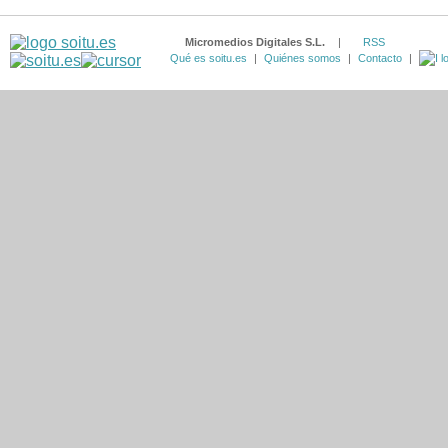
Micromedios Digitales S.L.
|
RSS
Qué es soitu.es
|
Quiénes somos
|
Contacto
|