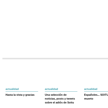
actualidad
actualidad
actualidad
Hasta la vista y gracias
Una selección de
Españoles... SOIT
noticias, posts y tweets
muerto
sobre el adiós de Soitu