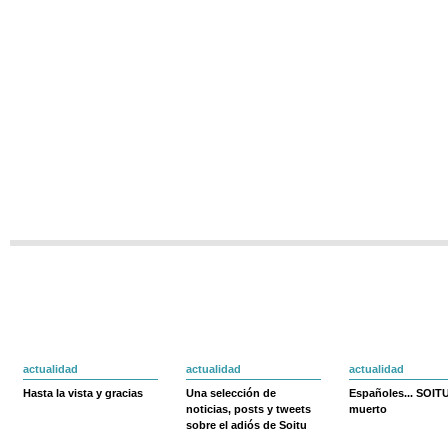
actualidad
actualidad
actualidad
Hasta la vista y gracias
Una selección de
Españoles... SOIT
noticias, posts y tweets
muerto
sobre el adiós de Soitu