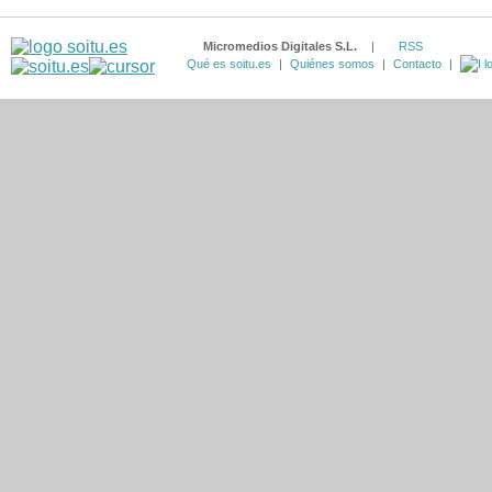
Micromedios Digitales S.L.
|
RSS
Qué es soitu.es
|
Quiénes somos
|
Contacto
|