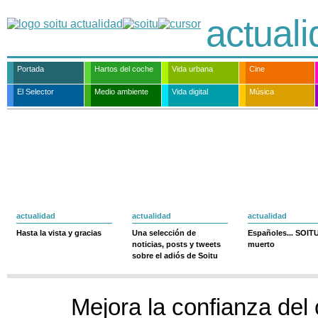
actual
Portada
Hartos del coche
Vida urbana
Cine
El Selector
Medio ambiente
Vida digital
Música
actualidad
actualidad
actualidad
Hasta la vista y gracias
Una selección de
Españoles... SOIT
noticias, posts y tweets
muerto
sobre el adiós de Soitu
Mejora la confianza del