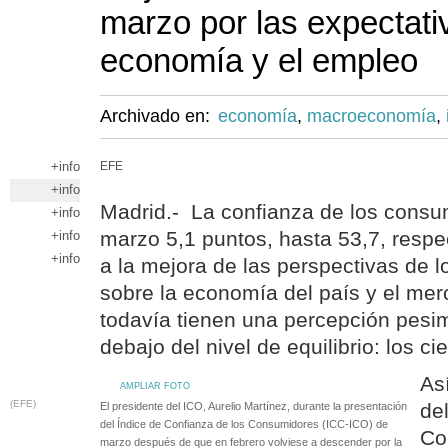
marzo por las expectati
economía y el empleo
Archivado en:
economía
,
macroeconomía
,
+info
EFE
+info
Madrid.- La confianza de los cons
+info
marzo 5,1 puntos, hasta 53,7, respe
+info
+info
a la mejora de las perspectivas de 
sobre la economía del país y el mer
todavía tienen una percepción pesim
debajo del nivel de equilibrio: los ci
Así
AMPLIAR FOTO
(EFE)
de
El presidente del ICO, Aurelio Martínez, durante la presentación
del Índice de Confianza de los Consumidores (ICC-ICO) de
Co
marzo después de que en febrero volviese a descender por la