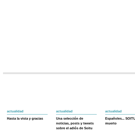
actualidad
actualidad
actualidad
Hasta la vista y gracias
Una selección de
Españoles... SOIT
noticias, posts y tweets
muerto
sobre el adiós de Soitu