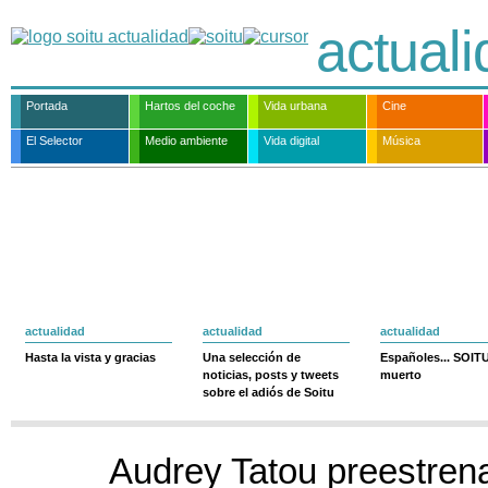
actual
Portada
Hartos del coche
Vida urbana
Cine
El Selector
Medio ambiente
Vida digital
Música
actualidad
actualidad
actualidad
Hasta la vista y gracias
Una selección de
Españoles... SOIT
noticias, posts y tweets
muerto
sobre el adiós de Soitu
Audrey Tatou preestren