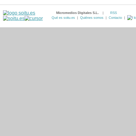
Micromedios Digitales S.L.
|
RSS
Qué es soitu.es
|
Quiénes somos
|
Contacto
|