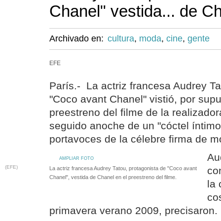
Chanel" vestida... de C
Archivado en:
cultura
,
moda
,
cine
,
gente
EFE
París.- La actriz francesa Audrey Ta
"Coco avant Chanel" vistió, por supu
preestreno del filme de la realizado
seguido anoche de un "cóctel íntimo
portavoces de la célebre firma de m
Au
AMPLIAR FOTO
(EFE)
con
La actriz francesa Audrey Tatou, protagonista de "Coco avant
Chanel", vestida de Chanel en el preestreno del filme.
la 
co
primavera verano 2009, precisaron.