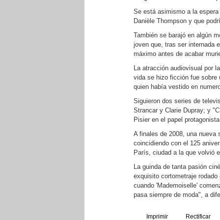
Se está asimismo a la espera 
Danièle Thompson y que podrí
También se barajó en algún mo
joven que, tras ser internada 
máximo antes de acabar murien
La atracción audiovisual por 
vida se hizo ficción fue sobre
quien había vestido en numer
Siguieron dos series de telev
Strancar y Clarie Dupray; y "
Pisier en el papel protagonista
A finales de 2008, una nueva 
coincidiendo con el 125 anive
París, ciudad a la que volvió 
La guinda de tanta pasión ciné
exquisito cortometraje rodado
cuando 'Mademoiselle' comenz
pasa siempre de moda", a difer
Imprimir
Rectificar