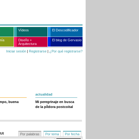
Vídeos
El Descodificador
mía
Diseño +
El blog de Gervasio
Arquitectura
Iniciar sesión
|
Registrarse
|
¿Por qué registrarse?
actualidad
empo, buena
Mi peregrinaje en busca
de la píldora postcoital
AR
Por palabras
Por tema
Por fecha