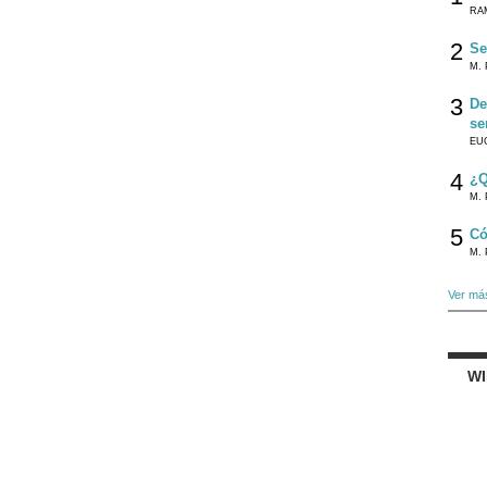
RA
2
Se
M. 
3
De
se
EU
4
¿Q
M. 
5
Có
M. 
Ver má
W