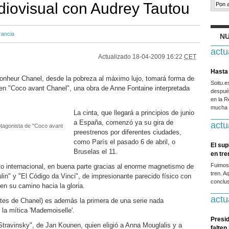
iovisual con Audrey Tautou
rancia
NU
actu
Actualizado
18-04-2009 16:22
CET
Hasta 
Bonheur Chanel, desde la pobreza al máximo lujo, tomará forma de
Soitu.
s en "Coco avant Chanel", una obra de Anne Fontaine interpretada
después
en la R
mucha g
La cinta, que llegará a principios de junio
a España, comenzó ya su gira de
actu
otagonista de "Coco avant
preestrenos por diferentes ciudades,
como París el pasado 6 de abril, o
El sup
Bruselas el 11.
en tr
Fuimos
ito internacional, en buena parte gracias al enorme magnetismo de
tren. A
lin" y "El Código da Vinci", de impresionante parecido físico con
conclus
 en su camino hacia la gloria.
actu
tes de Chanel) es además la primera de una serie nada
la mítica 'Mademoiselle'.
Presid
Stravinsky", de Jan Kounen, quien eligió a Anna Mouglalis y a
falten