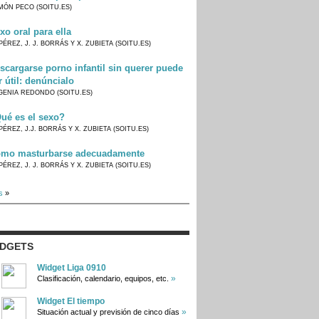
MÓN PECO (SOITU.ES)
xo oral para ella
PÉREZ, J. J. BORRÁS Y X. ZUBIETA (SOITU.ES)
scargarse porno infantil sin querer puede
r útil: denúncialo
GENIA REDONDO (SOITU.ES)
ué es el sexo?
PÉREZ, J.J. BORRÁS Y X. ZUBIETA (SOITU.ES)
mo masturbarse adecuadamente
PÉREZ, J. J. BORRÁS Y X. ZUBIETA (SOITU.ES)
s
»
IDGETS
Widget Liga 0910
»
Clasificación, calendario, equipos, etc.
Widget El tiempo
»
Situación actual y previsión de cinco días