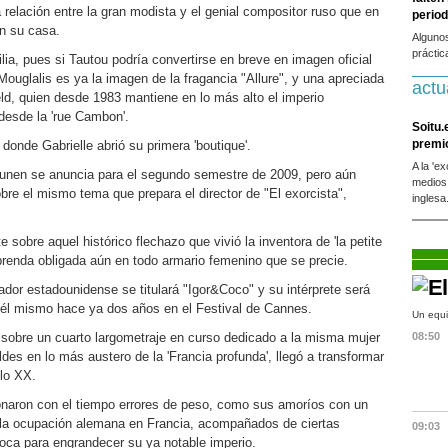
 relación entre la gran modista y el genial compositor ruso que en
period
en su casa.
Alguno
práctic
ia, pues si Tautou podría convertirse en breve en imagen oficial
ouglalis es ya la imagen de la fragancia "Allure", y una apreciada
actu
ld, quien desde 1983 mantiene en lo más alto el imperio
desde la 'rue Cambon'.
Soitu.
premi
 donde Gabrielle abrió su primera 'boutique'.
A la 'e
ounen se anuncia para el segundo semestre de 2009, pero aún
medios
bre el mismo tema que prepara el director de "El exorcista",
inglesa
e sobre aquel histórico flechazo que vivió la inventora de 'la petite
), prenda obligada aún en todo armario femenino que se precie.
izador estadounidense se titulará "Igor&Coco" y su intérprete será
él mismo hace ya dos años en el Festival de Cannes.
Un equi
sobre un cuarto largometraje en curso dedicado a la misma mujer
08:50
es en lo más austero de la 'Francia profunda', llegó a transformar
glo XX.
donaron con el tiempo errores de peso, como sus amoríos con un
te la ocupación alemana en Francia, acompañados de ciertas
09:03
oca para engrandecer su ya notable imperio.