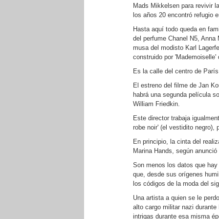
Mads Mikkelsen para revivir la
los años 20 encontró refugio 
Hasta aquí todo queda en famil
del perfume Chanel N5, Anna M
musa del modisto Karl Lagerfe
construido por 'Mademoiselle' 
Es la calle del centro de París
El estreno del filme de Jan K
habrá una segunda película so
William Friedkin.
Este director trabaja igualment
robe noir' (el vestidito negro
En principio, la cinta del real
Marina Hands, según anunció 
Son menos los datos que hay 
que, desde sus orígenes humild
los códigos de la moda del si
Una artista a quien se le per
alto cargo militar nazi duran
intrigas durante esa misma ép