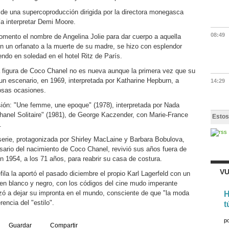
de una supercoproducción dirigida por la directora monegasca
a interpretar Demi Moore.
08:49
mento el nombre de Angelina Jolie para dar cuerpo a aquella
en un orfanato a la muerte de su madre, se hizo con esplendor
do en soledad en el hotel Ritz de París.
la figura de Coco Chanel no es nueva aunque la primera vez que su
 un escenario, en 1969, interpretada por Katharine Hepburn, a
14:29
osas ocasiones.
isión: "Une femme, une epoque" (1978), interpretada por Nada
Chanel Solitaire" (1981), de George Kaczender, con Marie-France
Estos
.
serie, protagonizada por Shirley MacLaine y Barbara Bobulova,
rsario del nacimiento de Coco Chanel, revivió sus años fuera de
en 1954, a los 71 años, para reabrir su casa de costura.
VU
fila la aportó el pasado diciembre el propio Karl Lagerfeld con un
 en blanco y negro, con los códigos del cine mudo imperante
ó a dejar su impronta en el mundo, consciente de que "la moda
H
encia del "estilo".
t
p
Guardar
Compartir