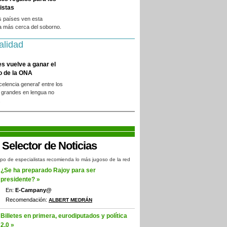
istas
s países ven esta
a más cerca del soborno.
alidad
es vuelve a ganar el
o de la ONA
xcelencia general' entre los
 grandes en lengua no
.
po de especialistas recomienda lo más jugoso de la red
¿Se ha preparado Rajoy para ser
presidente? »
En:
E-Campany@
Recomendación:
ALBERT MEDRÁN
Billetes en primera, eurodiputados y política
2.0 »