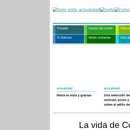
Portada
Hartos del coche
Vida u
El Selector
Medio ambiente
Vida dig
actualidad
actualidad
Hasta la vista y gracias
Una selección de
noticias, posts y
sobre el adiós de
La vida de C