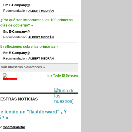
En:
E-Campany@
Recomendación:
ALBERT MEDRÁN
¿Por qué son importantes los 100 primeros
días de gobierno? »
En:
E-Campany@
Recomendación:
ALBERT MEDRÁN
5 reflexiones sobre las primarias »
En:
E-Campany@
Recomendación:
ALBERT MEDRÁN
 son nuestros Selectores »
ir a Todo El Selector
ESTRAS NOTICIAS
e tenido un "flashforward" ¿Y
ú?
»
or
rosamariaartal