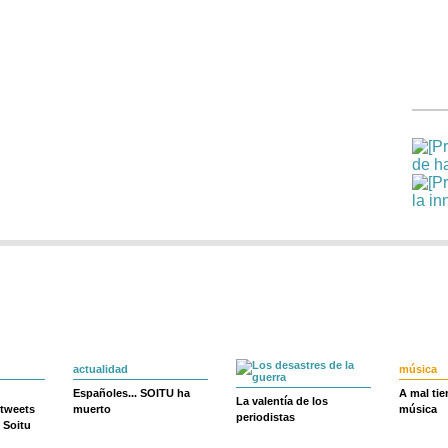
actualidad
música
Españoles... SOITU ha
A mal ti
La valentía de los
 tweets
muerto
música
periodistas
 Soitu