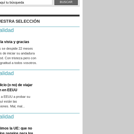
ESTRA SELECCIÓN
alidad
la vista y gracias
es se despide 22 meses
 de iniciar su andadura
ed. Con tristeza pero con
ratitud a todos vosotros.
alidad
licio (o no) de viajar
en en EEUU
 a EEUU a probar su
quí están las
iones. Mal, mal...
alidad
imos la UE: que no
 los regalos para los