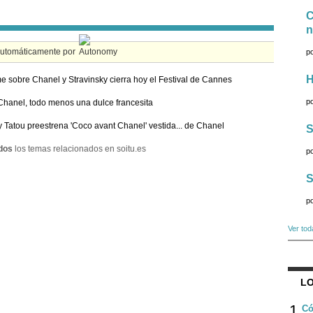
C
n
automáticamente por
p
H
me sobre Chanel y Stravinsky cierra hoy el Festival de Cannes
p
hanel, todo menos una dulce francesita
 Tatou preestrena 'Coco avant Chanel' vestida... de Chanel
S
dos
los temas relacionados en soitu.es
p
S
p
Ver tod
LO
1
Có