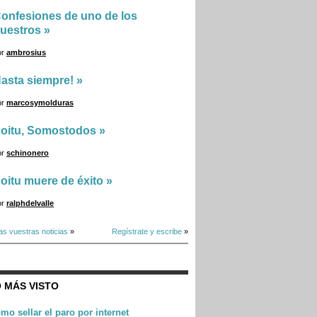
onfesiones de uno de los
uestros
»
or
ambrosius
asta siempre!
»
or
marcosymolduras
oitu, Somostodos
»
or
schinonero
oitu muere de éxito
»
or
ralphdelvalle
as vuestras noticias
»
Regístrate y escribe
»
 MÁS VISTO
mo sellar el paro por internet