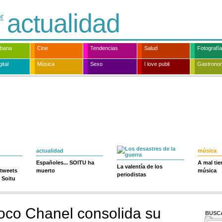
actualidad
rbana
Cine
Tendencias
Salud
Fotografía
ital
Música
Sexo
I love publi
Gastrono
actualidad
música
Españoles... SOITU ha
A mal ti
La valentía de los
 tweets
muerto
música
periodistas
 Soitu
oco Chanel consolida su
BUSC