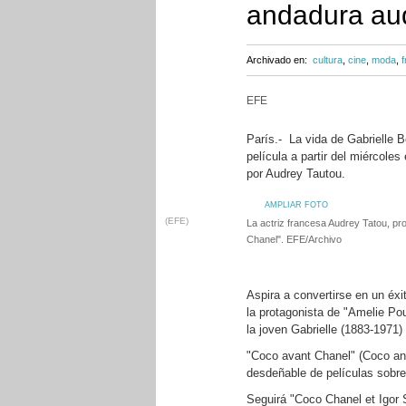
andadura aud
Archivado en:
cultura
,
cine
,
moda
,
f
EFE
París.- La vida de Gabrielle 
película a partir del miércole
por Audrey Tautou.
AMPLIAR FOTO
(EFE)
La actriz francesa Audrey Tatou, pr
Chanel". EFE/Archivo
Aspira a convertirse en un éx
la protagonista de "Amelie Pou
la joven Gabrielle (1883-1971)
"Coco avant Chanel" (Coco an
desdeñable de películas sobre 
Seguirá "Coco Chanel et Igor 