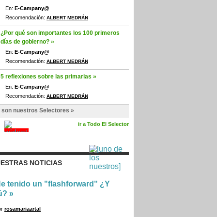
En:
E-Campany@
Recomendación:
ALBERT MEDRÁN
¿Por qué son importantes los 100 primeros
días de gobierno? »
En:
E-Campany@
Recomendación:
ALBERT MEDRÁN
5 reflexiones sobre las primarias »
En:
E-Campany@
Recomendación:
ALBERT MEDRÁN
 son nuestros Selectores »
ir a Todo El Selector
ESTRAS NOTICIAS
e tenido un "flashforward" ¿Y
ú?
»
or
rosamariaartal