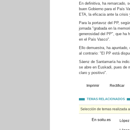
En definitiva, ha remarcado, s
buen Gobierno para el País Vas
ETA, la eficacia ante la crisi
Para la portavoz del PP, segú
jornada "grabada en la memoria
generosidad del PP", que ha he
en el País Vasco".
Ello demuestra, ha apuntado, 
al contrario: "El PP está disp
Sáenz de Santamaría ha indica
se abre en Euskadi, pues de 
claro y positivo".
Imprimir
Rectificar
TEMAS RELACIONADOS
Selección de temas realizada 
En soitu.es
López 