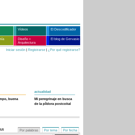
Vídeos
El Descodificador
mía
Diseño +
El blog de Gervasio
Arquitectura
Iniciar sesión
|
Registrarse
|
¿Por qué registrarse?
actualidad
empo, buena
Mi peregrinaje en busca
de la píldora postcoital
AR
Por palabras
Por tema
Por fecha