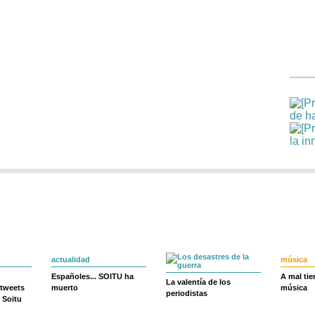
actualidad
música
Españoles... SOITU ha
A mal ti
La valentía de los
 tweets
muerto
música
periodistas
 Soitu