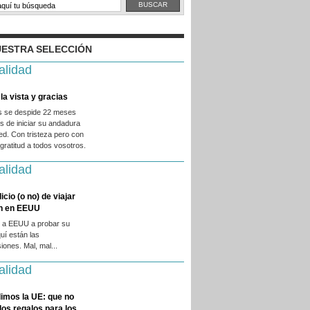
ESTRA SELECCIÓN
alidad
la vista y gracias
es se despide 22 meses
 de iniciar su andadura
ed. Con tristeza pero con
ratitud a todos vosotros.
alidad
licio (o no) de viajar
en en EEUU
 a EEUU a probar su
quí están las
iones. Mal, mal...
alidad
imos la UE: que no
 los regalos para los