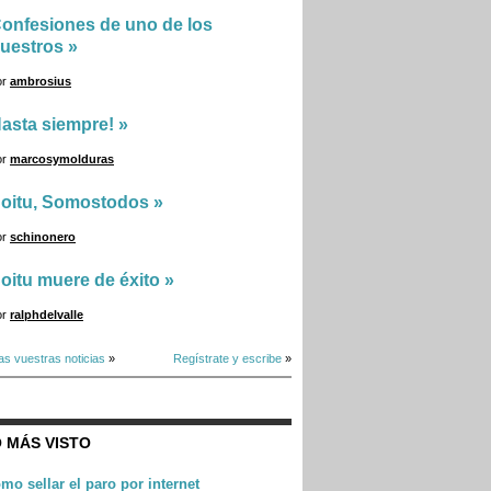
onfesiones de uno de los
uestros
»
or
ambrosius
asta siempre!
»
or
marcosymolduras
oitu, Somostodos
»
or
schinonero
oitu muere de éxito
»
or
ralphdelvalle
as vuestras noticias
»
Regístrate y escribe
»
 MÁS VISTO
mo sellar el paro por internet