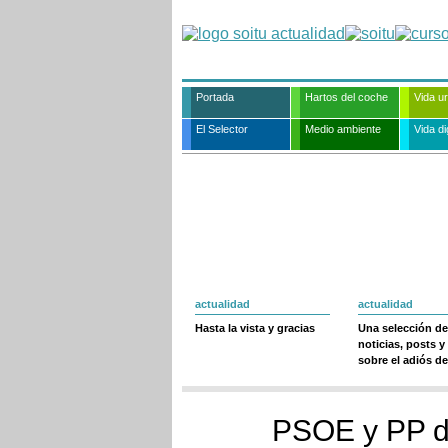
Portada
Hartos del coche
Vida u
El Selector
Medio ambiente
Vida dig
actualidad
actualidad
Hasta la vista y gracias
Una selección de
noticias, posts y
sobre el adiós de
PSOE y PP d