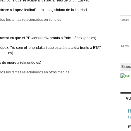
reproche que se acuse a los socialistas de diluir Euskadi
frece a López 'lealtad' para la legislatura de la libertad
dos
los temas relacionados en soitu.es
08:49
aventura que el PP «torturará» pronto a Patxi López (abc.es)
14:29
López: "Yo seré el lehendakari que estará día a día frente a ETA"
utos.es)
o de opereta (elmundo.es)
Estos
dos
los temas relacionados en otros medios
VU
H
t
p