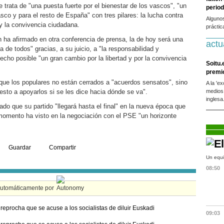
e trata de "una puesta fuerte por el bienestar de los vascos", "un
period
co y para el resto de España" con tres pilares: la lucha contra
Alguno
s y la convivencia ciudadana.
práctic
n ha afirmado en otra conferencia de prensa, la de hoy será una
actu
 de todos" gracias, a su juicio, a "la responsabilidad y
cho posible "un gran cambio por la libertad y por la convivencia
Soitu.
premi
que los populares no están cerrados a "acuerdos sensatos", sino
A la 'e
uesto a apoyarlos si se les dice hacia dónde se va".
medios
inglesa
do que su partido "llegará hasta el final" en la nueva época que
momento ha visto en la negociación con el PSE "un horizonte
Guardar
Compartir
Un equi
08:50
automáticamente por
reprocha que se acuse a los socialistas de diluir Euskadi
09:03