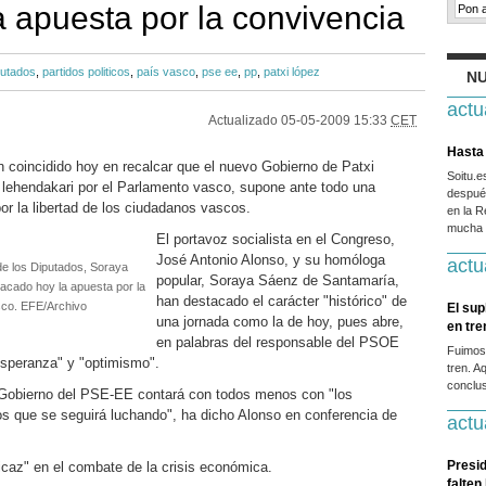
 apuesta por la convivencia
putados
,
partidos politicos
,
país vasco
,
pse ee
,
pp
,
patxi lópez
NU
actu
Actualizado
05-05-2009 15:33
CET
Hasta 
coincidido hoy en recalcar que el nuevo Gobierno de Patxi
Soitu.
 lehendakari por el Parlamento vasco, supone ante todo una
después
or la libertad de los ciudadanos vascos.
en la R
mucha g
El portavoz socialista en el Congreso,
José Antonio Alonso, y su homóloga
actu
de los Diputados, Soraya
popular, Soraya Sáenz de Santamaría,
acado hoy la apuesta por la
han destacado el carácter "histórico" de
sco. EFE/Archivo
El sup
una jornada como la de hoy, pues abre,
en tr
en palabras del responsable del PSOE
Fuimos
esperanza" y "optimismo".
tren. A
conclus
 Gobierno del PSE-EE contará con todos menos con "los
los que se seguirá luchando", ha dicho Alonso en conferencia de
actu
Presid
icaz" en el combate de la crisis económica.
falten