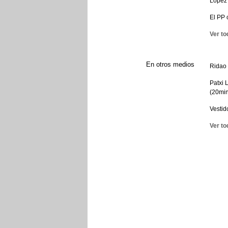
López 
El PP o
Ver to
En otros medios
Ridao 
Patxi 
(20min
Vestid
Ver to