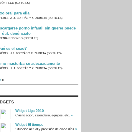
MÓN PECO (SOITU.ES)
xo oral para ella
PÉREZ, J. J. BORRÁS Y X. ZUBIETA (SOITU.ES)
scargarse porno infantil sin querer puede
r útil: denúncialo
GENIA REDONDO (SOITU.ES)
ué es el sexo?
PÉREZ, J.J. BORRÁS Y X. ZUBIETA (SOITU.ES)
mo masturbarse adecuadamente
PÉREZ, J. J. BORRÁS Y X. ZUBIETA (SOITU.ES)
s
»
IDGETS
Widget Liga 0910
»
Clasificación, calendario, equipos, etc.
Widget El tiempo
»
Situación actual y previsión de cinco días