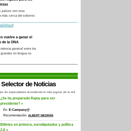
istas
s países ven esta
a más cerca del soborno.
alidad
es vuelve a ganar el
o de la ONA
xcelencia general' entre los
 grandes en lengua no
.
po de especialistas recomienda lo más jugoso de la red
¿Se ha preparado Rajoy para ser
presidente? »
En:
E-Campany@
Recomendación:
ALBERT MEDRÁN
Billetes en primera, eurodiputados y política
2.0 »