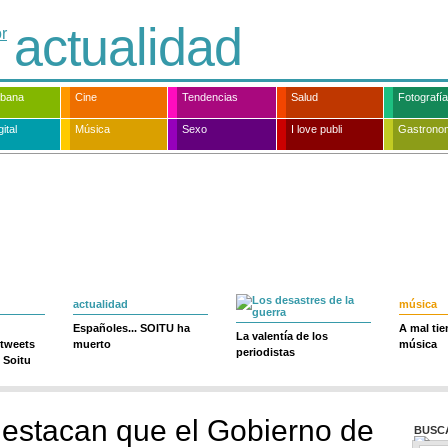
actualidad
rbana
Cine
Tendencias
Salud
Fotografía
ital
Música
Sexo
I love publi
Gastrono
actualidad
música
Españoles... SOITU ha
A mal ti
La valentía de los
 tweets
muerto
música
periodistas
 Soitu
estacan que el Gobierno de
BUSC