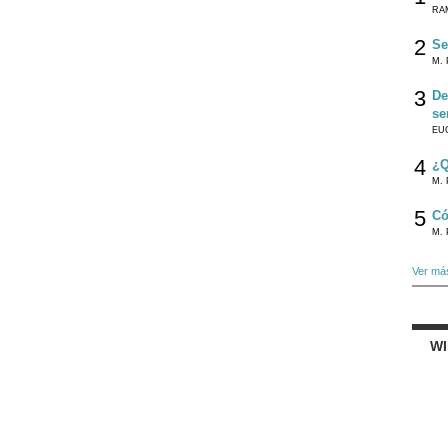
RA
2
Se
M. 
3
De
se
EU
4
¿Q
M. 
5
Có
M. 
Ver má
W