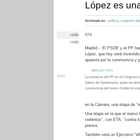
López es una
Archivado en:
política
,
congreso di
+info
EFE
+info
Madrid.- El PSOE y el PP han 
López, que hoy será investido
apuesta por la convivencia y p
AMPLIAR FOTO
(EFE)
La portavoz del PP en el Congreso 
Sáenz de Santamaría, quien ha dest
convivencia del nuevo Gobierno va
en la Cámara, una etapa de "
Una etapa en la que el nuevo
violentos", con ETA, "contra 
prensa.
También será un Ejecutivo "ef