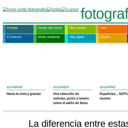
fotogra
Portada
Hartos del coche
Vida urbana
Cine
El Selector
Medio ambiente
Vida digital
Música
actualidad
actualidad
actualidad
Hasta la vista y gracias
Una selección de
Españoles... SOIT
noticias, posts y tweets
muerto
sobre el adiós de Soitu
La diferencia entre esta