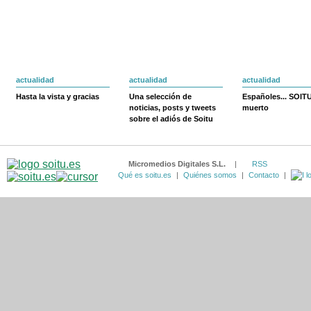
actualidad
actualidad
actualidad
Hasta la vista y gracias
Una selección de
Españoles... SOIT
noticias, posts y tweets
muerto
sobre el adiós de Soitu
Micromedios Digitales S.L.
|
RSS
Qué es soitu.es
|
Quiénes somos
|
Contacto
|