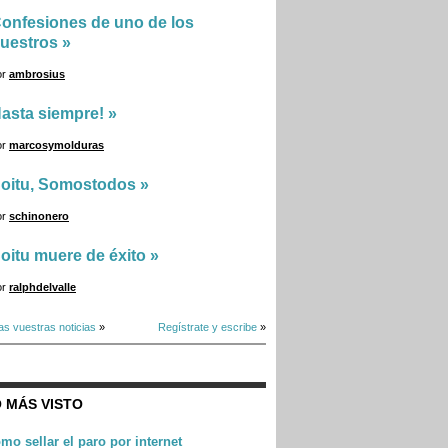
onfesiones de uno de los
uestros
»
or
ambrosius
asta siempre!
»
or
marcosymolduras
oitu, Somostodos
»
or
schinonero
oitu muere de éxito
»
or
ralphdelvalle
as vuestras noticias
»
Regístrate y escribe
»
 MÁS VISTO
mo sellar el paro por internet