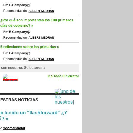
En:
E-Campany@
Recomendación:
ALBERT MEDRÁN
¿Por qué son importantes los 100 primeros
días de gobierno? »
En:
E-Campany@
Recomendación:
ALBERT MEDRÁN
5 reflexiones sobre las primarias »
En:
E-Campany@
Recomendación:
ALBERT MEDRÁN
 son nuestros Selectores »
ir a Todo El Selector
ESTRAS NOTICIAS
e tenido un "flashforward" ¿Y
ú?
»
or
rosamariaartal