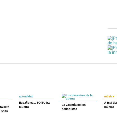
actualidad
música
Españoles... SOITU ha
A mal ti
La valentía de los
 tweets
muerto
música
periodistas
 Soitu