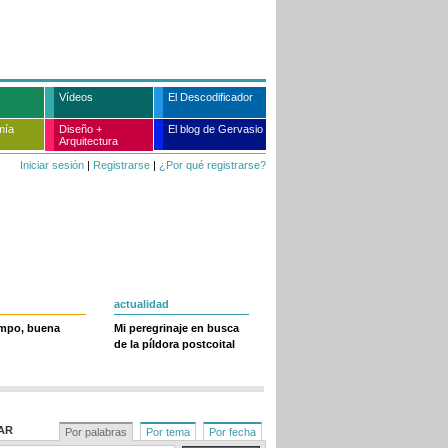
Vídeos
El Descodificador
mía
Diseño +
El blog de Gervasio
Arquitectura
Iniciar sesión
|
Registrarse
|
¿Por qué registrarse?
actualidad
empo, buena
Mi peregrinaje en busca
de la píldora postcoital
AR
Por palabras
Por tema
Por fecha