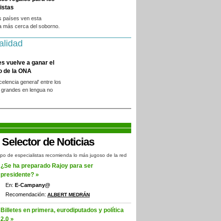
istas
s países ven esta
a más cerca del soborno.
alidad
es vuelve a ganar el
o de la ONA
xcelencia general' entre los
 grandes en lengua no
.
po de especialistas recomienda lo más jugoso de la red
¿Se ha preparado Rajoy para ser
presidente? »
En:
E-Campany@
Recomendación:
ALBERT MEDRÁN
Billetes en primera, eurodiputados y política
2.0 »