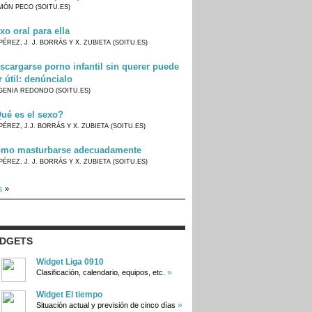
MÓN PECO (SOITU.ES)
xo oral para ella
PÉREZ, J. J. BORRÁS Y X. ZUBIETA (SOITU.ES)
scargarse porno infantil sin querer puede
r útil: denúncialo
GENIA REDONDO (SOITU.ES)
ué es el sexo?
PÉREZ, J.J. BORRÁS Y X. ZUBIETA (SOITU.ES)
mo masturbarse adecuadamente
PÉREZ, J. J. BORRÁS Y X. ZUBIETA (SOITU.ES)
s
»
IDGETS
Widget Liga 0910
»
Clasificación, calendario, equipos, etc.
Widget El tiempo
»
Situación actual y previsión de cinco días