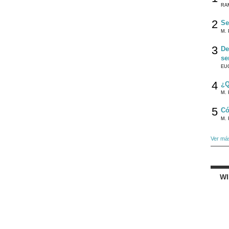
RA
2
Se
M. 
3
De
se
EU
4
¿Q
M. 
5
Có
M. 
Ver má
W