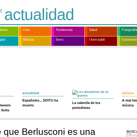
actualidad
rbana
Cine
Tendencias
Salud
Fotografía
ital
Música
Sexo
I love publi
Gastrono
actualidad
música
Españoles... SOITU ha
A mal ti
La valentía de los
 tweets
muerto
música
periodistas
 Soitu
ce que Berlusconi es una
BUSC