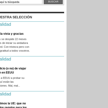
ESTRA SELECCIÓN
alidad
la vista y gracias
es se despide 22 meses
 de iniciar su andadura
ed. Con tristeza pero con
ratitud a todos vosotros.
alidad
licio (o no) de viajar
en en EEUU
 a EEUU a probar su
quí están las
iones. Mal, mal...
alidad
imos la UE: que no
 los regalos para los