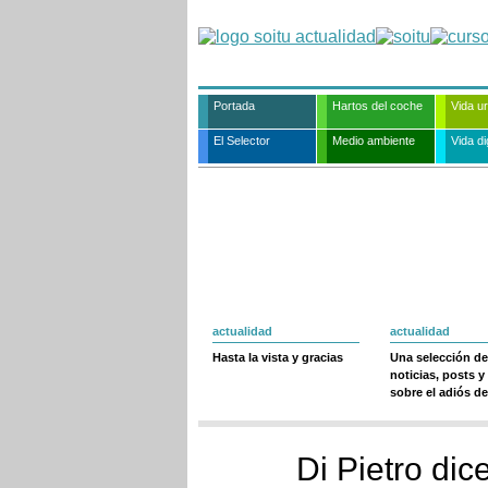
Portada
Hartos del coche
Vida u
El Selector
Medio ambiente
Vida dig
actualidad
actualidad
Hasta la vista y gracias
Una selección de
noticias, posts y
sobre el adiós de
Di Pietro di