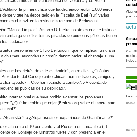
de chicas a fiestas en su residencia de Cerdeña y de Roma.
period
 D'Addario, la primera chica que ha declarado recibir 1.000 euros
Alguno
esidente y que ha depositado en la Fiscalía de Bari (sur) varias
práctic
abado en el móvil en la residencia romana de Berlusconi.
actu
ión "Manos Limpias", Antonio Di Pietro insiste en que se trata de
 sin embargo que "los temas privados de personas públicas tienen
Soitu.
e los ciudadanos".
premi
suntos personales de Silvio Berlusconi, que lo implican un día si
A la 'e
s y chismes, esconden un común denominador: el chantaje a una
medios
inglesa
s".
ntes que hay detrás de este escándalo", entre ellas: ¿Cuántas
 Presidente del Consejo entre chicas, administradores, amigos y
ya chantajeado?; ¿Qué han recibido a cambio?; ¿A cuenta de
ecuencias publicas de su debilidad?.
Un equi
mbito internacional que haya podido alcanzar los problemas
uiere:"¿Qué ha tenido que dejar (Berlusconi) sobre el tapete para
08:50
nacional?".
 a Afganistán? o ¿Alojar asesinos expatriados de Guantánamo?".
scila entre el 10 por ciento y el Pib está en caída libre (..)
09:03
dente del Consejo de Ministros fuerte y con presencia en el