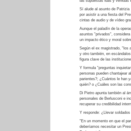
las supuestas idas y venidas 
Sí alude al asunto de Patrizia
por asistir a una fiesta del Pr
cintas de audio y de vídeo gr
Aunque el paladín de la operac
asuntos "privados", considera
un impacto ético y moral sobr
Según el ex magistrado, "los a
y otro también, en escándalo
figura clave de las institucione
Y formula "preguntas inquieta
personas pueden chantajear al
parientes?; ¿Cuántos le han 
quién? o ¿Cuáles son las cons
Di Pietro apunta también al á
personales de Berlusconi e inq
recuperar su credibilidad inter
Y responde: ¿Llevar soldados
"En un momento en que el paro o
deberíamos necesitar un Presi