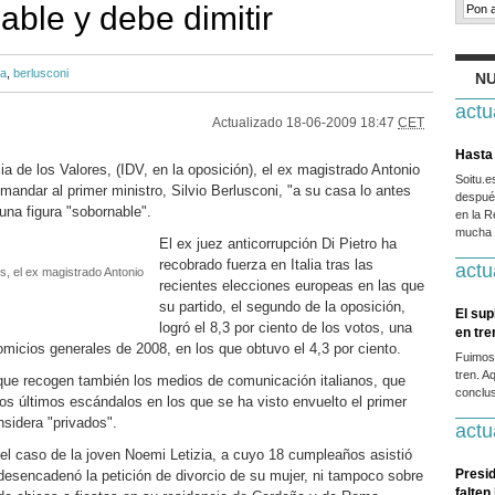
able y debe dimitir
ia
,
berlusconi
NU
actu
Actualizado
18-06-2009 18:47
CET
Hasta 
lia de los Valores, (IDV, en la oposición), el ex magistrado Antonio
Soitu.
 mandar al primer ministro, Silvio Berlusconi, "a su casa lo antes
después
 una figura "sobornable".
en la R
mucha g
El ex juez anticorrupción Di Pietro ha
recobrado fuerza en Italia tras las
actu
res, el ex magistrado Antonio
recientes elecciones europeas en las que
su partido, el segundo de la oposición,
El sup
logró el 8,3 por ciento de los votos, una
en tr
omicios generales de 2008, en los que obtuvo el 4,3 por ciento.
Fuimos
tren. A
 que recogen también los medios de comunicación italianos, que
conclus
s últimos escándalos en los que se ha visto envuelto el primer
nsidera "privados".
actu
del caso de la joven Noemi Letizia, a cuyo 18 cumpleaños asistió
Presid
desencadenó la petición de divorcio de su mujer, ni tampoco sobre
falten