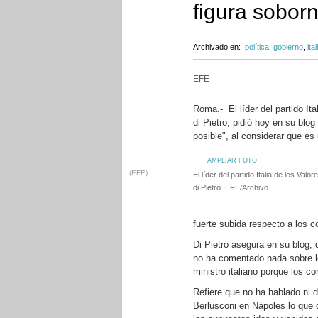
figura soborn
Archivado en:
política
,
gobierno
,
ital
EFE
Roma.- El líder del partido Ita
di Pietro, pidió hoy en su blog
posible", al considerar que es
AMPLIAR FOTO
(EFE)
El líder del partido Italia de los Valo
di Pietro. EFE/Archivo
fuerte subida respecto a los c
Di Pietro asegura en su blog,
no ha comentado nada sobre lo
ministro italiano porque los co
Refiere que no ha hablado ni 
Berlusconi en Nápoles lo que 