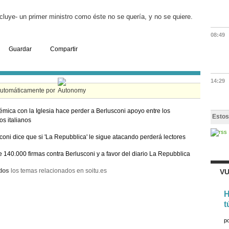
cluye- un primer ministro como éste no se quería, y no se quiere.
08:49
Guardar
Compartir
14:29
automáticamente por
émica con la Iglesia hace perder a Berlusconi apoyo entre los
Estos
os italianos
coni dice que si 'La Repubblica' le sigue atacando perderá lectores
 140.000 firmas contra Berlusconi y a favor del diario La Repubblica
dos
los temas relacionados en soitu.es
VU
H
t
p