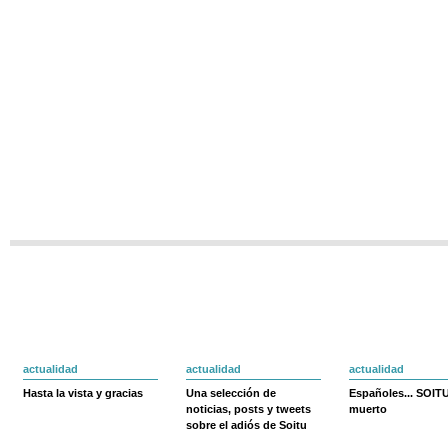
actualidad
actualidad
actualidad
Hasta la vista y gracias
Una selección de
Españoles... SOIT
noticias, posts y tweets
muerto
sobre el adiós de Soitu