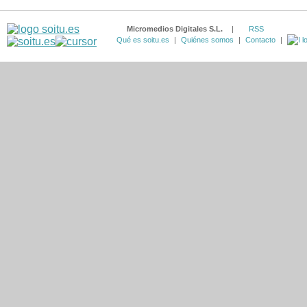
Micromedios Digitales S.L.
|
RSS
Qué es soitu.es
|
Quiénes somos
|
Contacto
|