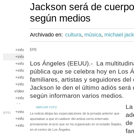
Jackson será de cuerpo
según medios
Archivado en:
cultura
,
música
,
michael jac
+info
EFE
+info
Los Ángeles (EEUU).- La multitudin
+info
pública que se celebra hoy en Los 
+info
+info
familiares, artistas y seguidores de
+info
Jackson le den el último adiós será
vídeo
según informaron varios medios.
+info
vídeo
La 
AMPLIAR FOTO
+info
(EFE)
ad
La noticia disipa las especulaciones de la jornada anterior que
+info
apuntaban a que el cadáver del artista sería enterrado
de
previamente al acto que se ha organizado en el estadio Staples,
+info
fa
en el centro de Los Ángeles.