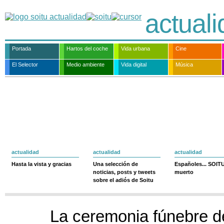
actual
Portada
Hartos del coche
Vida urbana
Cine
El Selector
Medio ambiente
Vida digital
Música
actualidad
actualidad
actualidad
Hasta la vista y gracias
Una selección de
Españoles... SOIT
noticias, posts y tweets
muerto
sobre el adiós de Soitu
La ceremonia fúnebre d