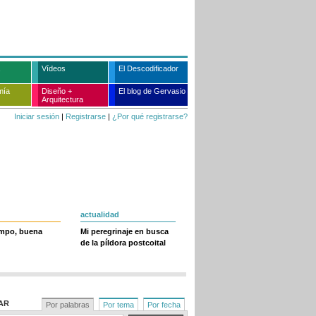
Vídeos
El Descodificador
mía
Diseño +
El blog de Gervasio
Arquitectura
Iniciar sesión
|
Registrarse
|
¿Por qué registrarse?
actualidad
empo, buena
Mi peregrinaje en busca
de la píldora postcoital
AR
Por palabras
Por tema
Por fecha