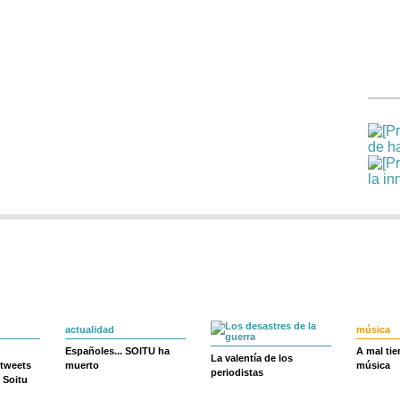
actualidad
música
Españoles... SOITU ha
A mal ti
La valentía de los
 tweets
muerto
música
periodistas
 Soitu