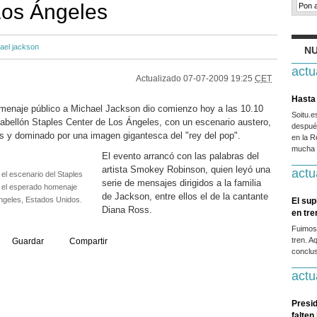
Los Ángeles
ael jackson
NU
actu
Actualizado
07-07-2009 19:25
CET
Hasta 
menaje público a Michael Jackson dio comienzo hoy a las 10.10
Soitu.
pabellón Staples Center de Los Ángeles, con un escenario austero,
después
s y dominado por una imagen gigantesca del "rey del pop".
en la R
mucha g
El evento arrancó con las palabras del
artista Smokey Robinson, quien leyó una
actu
 el escenario del Staples
serie de mensajes dirigidos a la familia
á el esperado homenaje
de Jackson, entre ellos el de la cantante
ngeles, Estados Unidos.
El sup
Diana Ross.
en tr
Fuimos
tren. A
Guardar
Compartir
conclus
actu
Presid
falten