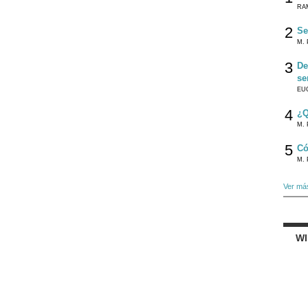
RA
2
Se
M. 
3
De
se
EU
4
¿Q
M. 
5
Có
M. 
Ver má
W