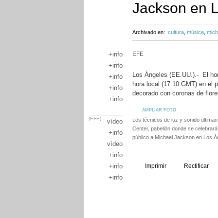
Jackson en 
Archivado en:
cultura
,
música
,
mich
+info
EFE
+info
Los Ángeles (EE.UU.).- El ho
+info
hora local (17.10 GMT) en el 
+info
decorado con coronas de flore
+info
+info
AMPLIAR FOTO
(EFE)
Los técnicos de luz y sonido ultiman
vídeo
Center, pabellón donde se celebrar
+info
público a Michael Jackson en Los Á
vídeo
+info
+info
Imprimir
Rectificar
+info