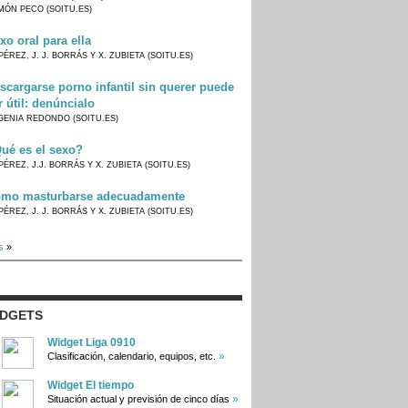
MÓN PECO (SOITU.ES)
xo oral para ella
PÉREZ, J. J. BORRÁS Y X. ZUBIETA (SOITU.ES)
scargarse porno infantil sin querer puede
r útil: denúncialo
GENIA REDONDO (SOITU.ES)
ué es el sexo?
PÉREZ, J.J. BORRÁS Y X. ZUBIETA (SOITU.ES)
mo masturbarse adecuadamente
PÉREZ, J. J. BORRÁS Y X. ZUBIETA (SOITU.ES)
s
»
IDGETS
Widget Liga 0910
»
Clasificación, calendario, equipos, etc.
Widget El tiempo
»
Situación actual y previsión de cinco días