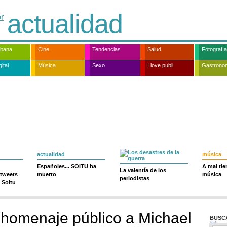
actualidad
rbana
Cine
Tendencias
Salud
Fotografía
ital
Música
Sexo
I love publi
Gastrono
actualidad
música
Españoles... SOITU ha
A mal ti
La valentía de los
 tweets
muerto
música
periodistas
 Soitu
homenaje público a Michael
BUSC