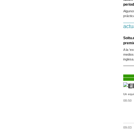
period
Alguno
práctic
actu
Soitu.
premi
A la 'e
medios
inglesa
Un equi
08:50
09:03