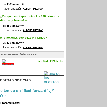
En:
E-Campany@
Recomendación:
ALBERT MEDRÁN
¿Por qué son importantes los 100 primeros
días de gobierno? »
En:
E-Campany@
Recomendación:
ALBERT MEDRÁN
5 reflexiones sobre las primarias »
En:
E-Campany@
Recomendación:
ALBERT MEDRÁN
 son nuestros Selectores »
ir a Todo El Selector
ESTRAS NOTICIAS
e tenido un "flashforward" ¿Y
ú?
»
or
rosamariaartal