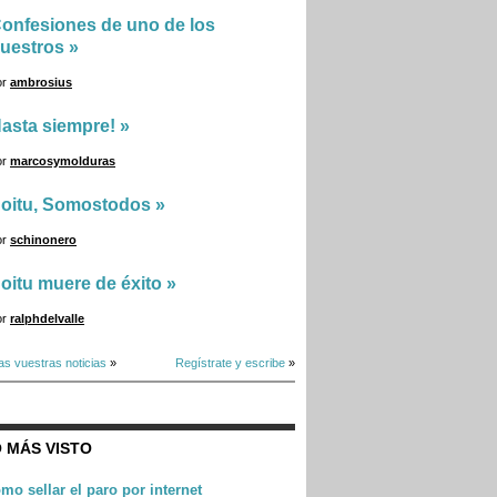
onfesiones de uno de los
uestros
»
or
ambrosius
asta siempre!
»
or
marcosymolduras
oitu, Somostodos
»
or
schinonero
oitu muere de éxito
»
or
ralphdelvalle
as vuestras noticias
»
Regístrate y escribe
»
 MÁS VISTO
mo sellar el paro por internet