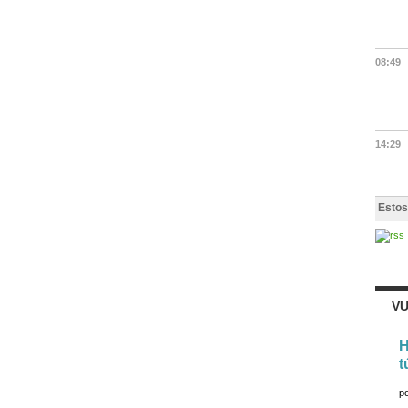
08:49
14:29
Estos
VU
H
t
p