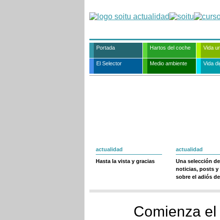
Portada
Hartos del coche
Vida u
El Selector
Medio ambiente
Vida dig
actualidad
actualidad
Hasta la vista y gracias
Una selección de
noticias, posts y
sobre el adiós de
Comienza el 