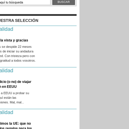
ESTRA SELECCIÓN
alidad
la vista y gracias
es se despide 22 meses
 de iniciar su andadura
ed. Con tristeza pero con
ratitud a todos vosotros.
alidad
licio (o no) de viajar
en en EEUU
 a EEUU a probar su
quí están las
iones. Mal, mal...
alidad
imos la UE: que no
 los regalos para los