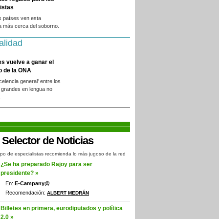
istas
s países ven esta
a más cerca del soborno.
alidad
es vuelve a ganar el
o de la ONA
xcelencia general' entre los
 grandes en lengua no
.
po de especialistas recomienda lo más jugoso de la red
¿Se ha preparado Rajoy para ser
presidente? »
En:
E-Campany@
Recomendación:
ALBERT MEDRÁN
Billetes en primera, eurodiputados y política
2.0 »