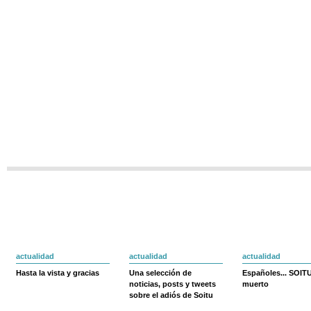
actualidad
actualidad
actualidad
Hasta la vista y gracias
Una selección de
Españoles... SOIT
noticias, posts y tweets
muerto
sobre el adiós de Soitu