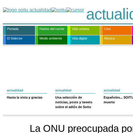
actual
Portada
Hartos del coche
Vida urbana
Cine
El Selector
Medio ambiente
Vida digital
Música
actualidad
actualidad
actualidad
Hasta la vista y gracias
Una selección de
Españoles... SOIT
noticias, posts y tweets
muerto
sobre el adiós de Soitu
La ONU preocupada por