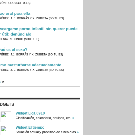
MÓN PECO (SOITU.ES)
xo oral para ella
PÉREZ, J. J. BORRÁS Y X. ZUBIETA (SOITU.ES)
scargarse porno infantil sin querer puede
r útil: denúncialo
GENIA REDONDO (SOITU.ES)
ué es el sexo?
PÉREZ, J.J. BORRÁS Y X. ZUBIETA (SOITU.ES)
mo masturbarse adecuadamente
PÉREZ, J. J. BORRÁS Y X. ZUBIETA (SOITU.ES)
s
»
IDGETS
Widget Liga 0910
»
Clasificación, calendario, equipos, etc.
Widget El tiempo
»
Situación actual y previsión de cinco días