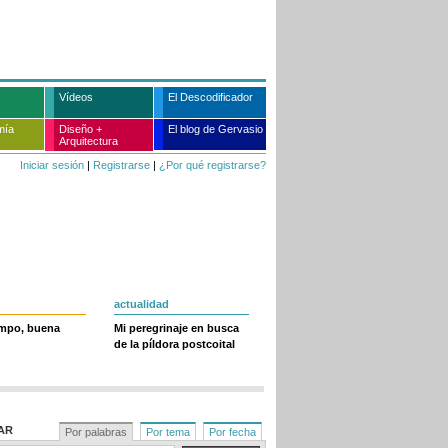
Vídeos
El Descodificador
mía
Diseño +
El blog de Gervasio
Arquitectura
Iniciar sesión
|
Registrarse
|
¿Por qué registrarse?
actualidad
empo, buena
Mi peregrinaje en busca
de la píldora postcoital
AR
Por palabras
Por tema
Por fecha