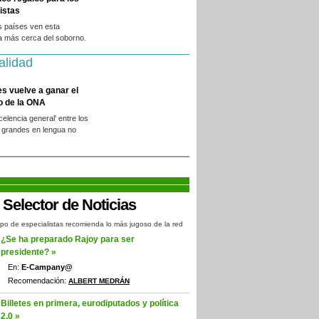
istas
s países ven esta
a más cerca del soborno.
alidad
es vuelve a ganar el
o de la ONA
xcelencia general' entre los
 grandes en lengua no
.
po de especialistas recomienda lo más jugoso de la red
¿Se ha preparado Rajoy para ser
presidente? »
En:
E-Campany@
Recomendación:
ALBERT MEDRÁN
Billetes en primera, eurodiputados y política
2.0 »