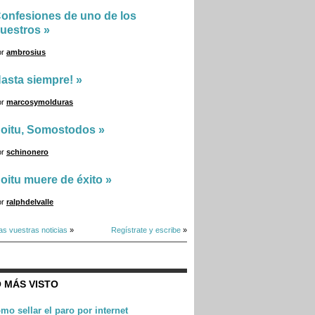
onfesiones de uno de los
uestros
»
or
ambrosius
asta siempre!
»
or
marcosymolduras
oitu, Somostodos
»
or
schinonero
oitu muere de éxito
»
or
ralphdelvalle
as vuestras noticias
»
Regístrate y escribe
»
 MÁS VISTO
mo sellar el paro por internet