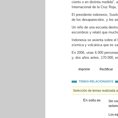
ciento o en distinta medida", 
Internacional de la Cruz Roja,
El presidente indonesio, Susi
de los desaparecidos, y les a
Un niño de una escuela destr
escombros y relató que much
Indonesia se asienta sobre el 
sísmica y volcánica que es sa
En 2006, unas 6.000 personas
y, dos años antes, 170.000, e
Imprimir
Rectificar
TEMAS RELACIONADOS
Selección de temas realizada 
En soitu.es
Sin co
seísm
Los eq