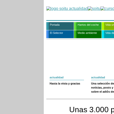
Portada
Hartos del coche
Vida u
El Selector
Medio ambiente
Vida dig
actualidad
actualidad
Hasta la vista y gracias
Una selección de
noticias, posts y
sobre el adiós de
Unas 3.000 p