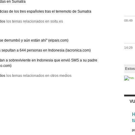
adas en Sumatra
ticias de los tres españoles tras el terremoto de Sumatra
08:49
dos
los temas relacionados en soitu.es
se derrumbó y aún están ahí" (elpais.com)
14:29
 sepultan a 644 personas en Indonesia (lacronica.com)
an a sobreviviente en Indonesia que envió SMS a su padre
io.com)
Estos
dos
los temas relacionados en otros medios
VU
H
t
p