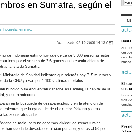
ombros en Sumatra, según el
NU
actu
s
,
indonesia
,
terremoto
Hasta 
Actualizado
02-10-2009 14:13
CET
Soitu.
después
erno de Indonesia estimó hoy que cerca de 3.000 personas están
en la R
destruidos por el seísmo de 7,6 grados en la escala abierta de
mucha g
días la isla de Sumatra.
actu
del Ministerio de Sanidad indicaron que además hay 715 muertos y
os de la ONU ya van por 1.100 víctimas mortales.
El sup
en tr
han hundido o se encuentran dañados en Padang, la capital de la
al, y sus alrededores.
Fuimos
tren. A
bajan en la búsqueda de desaparecidos, y en la atención de
conclus
, mientras que la ayuda desde el exterior, Yakarta y otras
actu
ia las zonas afectadas.
 Padang es mala, pero no debemos olvidar las zonas rurales
Presid
os han quedado devastados al cien por cien, y otros al 50 por
falten