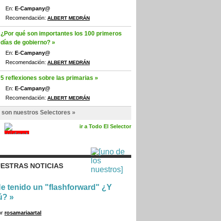
En:
E-Campany@
Recomendación:
ALBERT MEDRÁN
¿Por qué son importantes los 100 primeros
días de gobierno? »
En:
E-Campany@
Recomendación:
ALBERT MEDRÁN
5 reflexiones sobre las primarias »
En:
E-Campany@
Recomendación:
ALBERT MEDRÁN
 son nuestros Selectores »
ir a Todo El Selector
ESTRAS NOTICIAS
e tenido un "flashforward" ¿Y
ú?
»
or
rosamariaartal