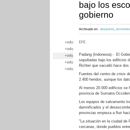
bajo los esc
gobierno
Archivado en:
desastres
,
terremoto
+info
EFE
+info
Padang (Indonesia).- El Gobi
+info
sepultadas bajo los edificios 
+info
Richter que sacudió hace dos 
+info
Fuentes del centro de crisis 
2.400 heridos, aunque los dat
Al menos 20.000 edificios se 
provincia de Sumatra Occident
Los equipos de salvamento tra
damnificados y el desescombro
provincias empieza a fluir hac
"La situación en la ciudad de
cercanas, donde pueblos enter