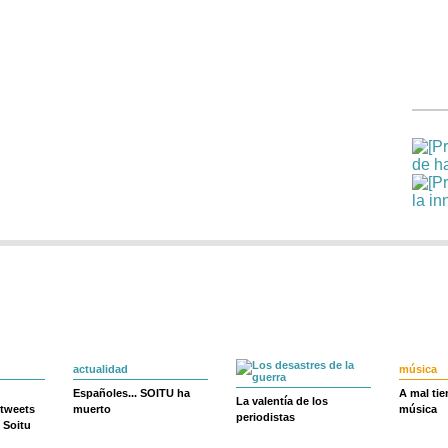
actualidad
música
Españoles... SOITU ha
A mal ti
La valentía de los
 tweets
muerto
música
periodistas
 Soitu