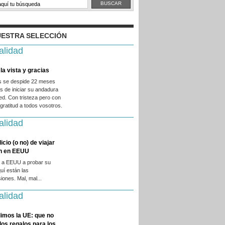
ESTRA SELECCIÓN
alidad
la vista y gracias
es se despide 22 meses
 de iniciar su andadura
ed. Con tristeza pero con
ratitud a todos vosotros.
alidad
licio (o no) de viajar
en en EEUU
 a EEUU a probar su
quí están las
iones. Mal, mal...
alidad
imos la UE: que no
 los regalos para los