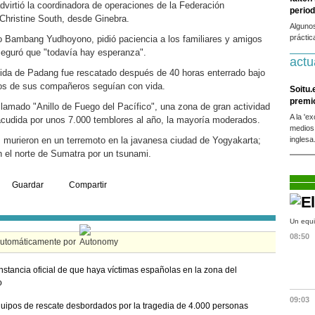
advirtió la coordinadora de operaciones de la Federación
period
 Christine South, desde Ginebra.
Alguno
práctic
lo Bambang Yudhoyono, pidió paciencia a los familiares y amigos
seguró que "todavía hay esperanza".
actu
uida de Padang fue rescatado después de 40 horas enterrado bajo
os de sus compañeros seguían con vida.
Soitu.
premi
llamado "Anillo de Fuego del Pacífico", una zona de gran actividad
A la 'e
cudida por unos 7.000 temblores al año, la mayoría moderados.
medios
 murieron en un terremoto en la javanesa ciudad de Yogyakarta;
inglesa
n el norte de Sumatra por un tsunami.
Guardar
Compartir
Un equi
08:50
automáticamente por
nstancia oficial de que haya víctimas españolas en la zona del
o
09:03
uipos de rescate desbordados por la tragedia de 4.000 personas