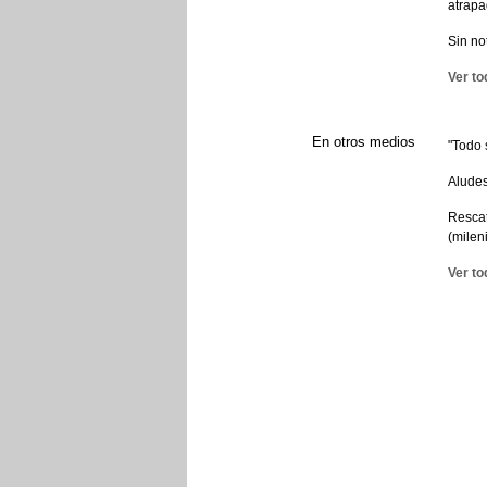
atrap
Sin no
Ver to
En otros medios
"Todo 
Aludes
Rescat
(milen
Ver to