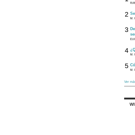
RA
2
Se
M. 
3
De
se
EU
4
¿Q
M. 
5
Có
M. 
Ver má
W