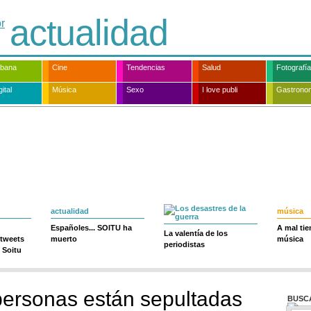
actualidad
rbana
Cine
Tendencias
Salud
Fotografía
ital
Música
Sexo
I love publi
Gastrono
actualidad
música
Españoles... SOITU ha
A mal ti
La valentía de los
 tweets
muerto
música
periodistas
 Soitu
ersonas están sepultadas
BUSC