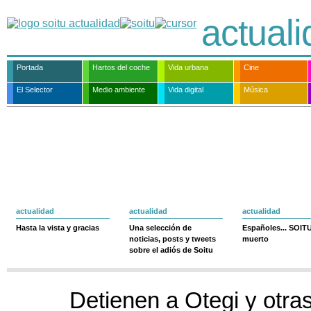
actual
Portada
Hartos del coche
Vida urbana
Cine
El Selector
Medio ambiente
Vida digital
Música
actualidad
actualidad
actualidad
Hasta la vista y gracias
Una selección de
Españoles... SOIT
noticias, posts y tweets
muerto
sobre el adiós de Soitu
Detienen a Otegi y otra