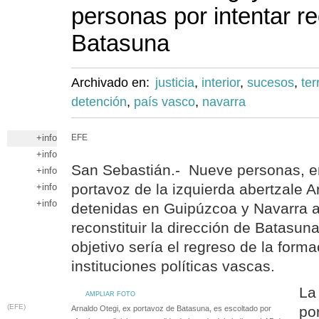
personas por intentar re
Batasuna
Archivado en:
justicia
,
interior
,
sucesos
,
ter
detención
,
país vasco
,
navarra
+info
EFE
+info
San Sebastián.- Nueve personas, ent
+info
portavoz de la izquierda abertzale A
+info
+info
detenidas en Guipúzcoa y Navarra a
reconstituir la dirección de Batasun
objetivo sería el regreso de la forma
instituciones políticas vascas.
La
AMPLIAR FOTO
(EFE)
por
Arnaldo Otegi, ex portavoz de Batasuna, es escoltado por