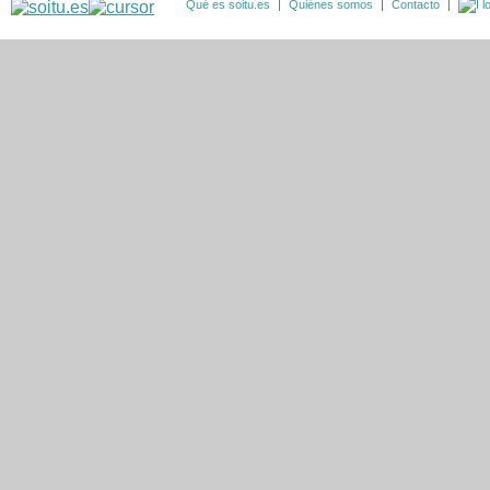
Qué es soitu.es
|
Quiénes somos
|
Contacto
|