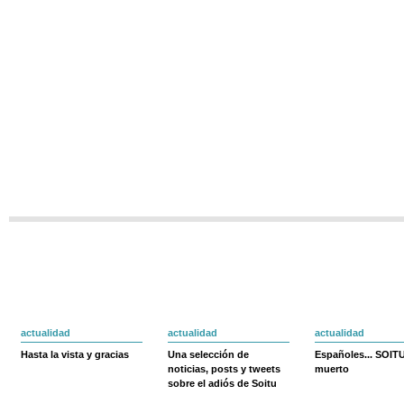
actualidad
actualidad
actualidad
Hasta la vista y gracias
Una selección de
Españoles... SOIT
noticias, posts y tweets
muerto
sobre el adiós de Soitu