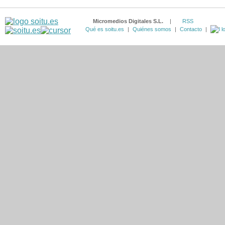
Micromedios Digitales S.L.
|
RSS
Qué es soitu.es
|
Quiénes somos
|
Contacto
|