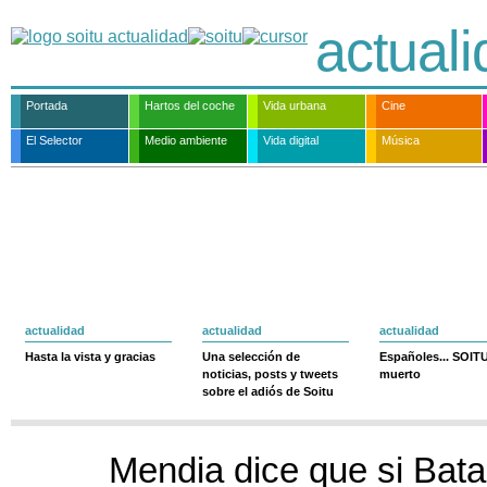
actual
Portada
Hartos del coche
Vida urbana
Cine
El Selector
Medio ambiente
Vida digital
Música
actualidad
actualidad
actualidad
Hasta la vista y gracias
Una selección de
Españoles... SOIT
noticias, posts y tweets
muerto
sobre el adiós de Soitu
Mendia dice que si Bat