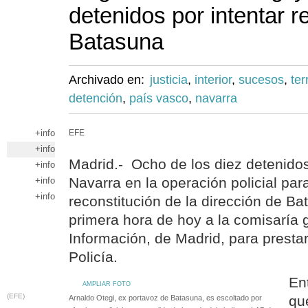
detenidos por intentar r
Batasuna
Archivado en:
justicia
,
interior
,
sucesos
,
ter
detención
,
país vasco
,
navarra
+info
EFE
+info
Madrid.- Ocho de los diez detenido
+info
Navarra en la operación policial para
+info
+info
reconstitución de la dirección de B
primera hora de hoy a la comisaría 
Información, de Madrid, para prestar
Policía.
En
AMPLIAR FOTO
(EFE)
qu
Arnaldo Otegi, ex portavoz de Batasuna, es escoltado por