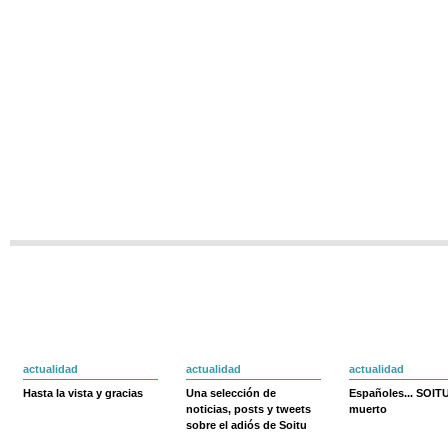
actualidad
actualidad
actualidad
Hasta la vista y gracias
Una selección de
Españoles... SOIT
noticias, posts y tweets
muerto
sobre el adiós de Soitu