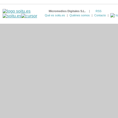
Micromedios Digitales S.L.
|
RSS
Qué es soitu.es
|
Quiénes somos
|
Contacto
|