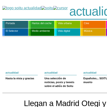
actual
Portada
Hartos del coche
Vida urbana
Cine
El Selector
Medio ambiente
Vida digital
Música
actualidad
actualidad
actualidad
Hasta la vista y gracias
Una selección de
Españoles... SOIT
noticias, posts y tweets
muerto
sobre el adiós de Soitu
Llegan a Madrid Otegi y