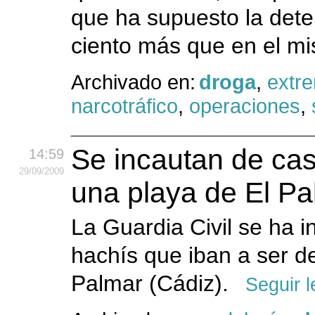
que ha supuesto la det
ciento más que en el mi
Archivado en:
droga
,
extr
narcotráfico
,
operaciones
,
Se incautan de cas
14:59
29
/09
/2009
una playa de El Pa
La Guardia Civil se ha 
hachís que iban a ser 
Palmar (Cádiz).
Seguir 