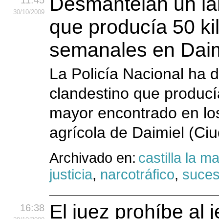
Desmantelan un la
11:45
30
/10
/2009
que producía 50 ki
semanales en Daim
La Policía Nacional ha 
clandestino que producí
mayor encontrado en los
agrícola de Daimiel (Ci
Archivado en:
castilla la 
justicia
,
narcotráfico
,
suce
El juez prohíbe al 
16:38