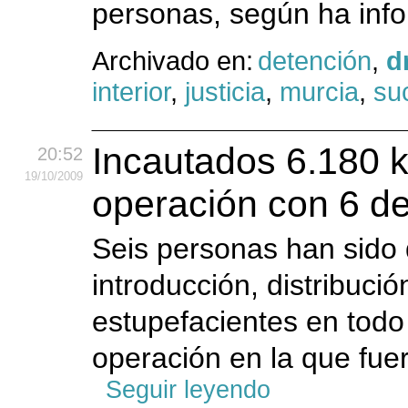
personas, según ha info
Archivado en:
detención
,
d
interior
,
justicia
,
murcia
,
su
Incautados 6.180 k
20:52
19
/10
/2009
operación con 6 d
Seis personas han sido 
introducción, distribuci
estupefacientes en todo 
operación en la que fuer
Seguir leyendo