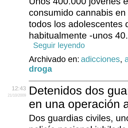
Unos 400.000 jóvenes e
consumido cannabis en e
todos los adolescentes
habitualmente -unos 40
Seguir leyendo
Archivado en:
adicciones
,
droga
Detenidos dos guard
12:43
21
/10
/2009
en una operación 
Dos guardias civiles, un