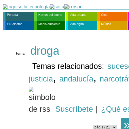
Portada
Hartos del coche
Vida urbana
Cine
El Selector
Medio ambiente
Vida digital
Música
droga
tema:
Temas relacionados:
suces
,
,
justicia
andalucía
narcotrá
Suscríbete
|
¿Qué e