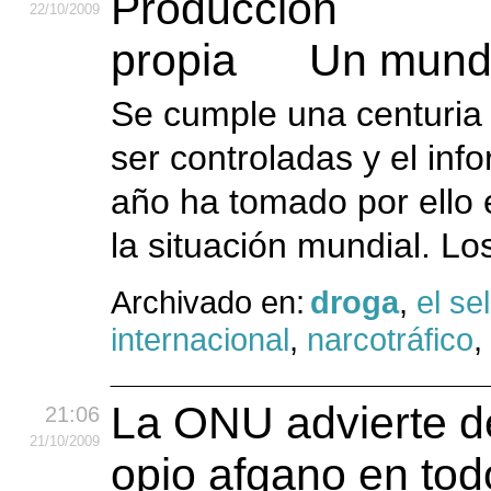
22
/10
/2009
Un mund
Se cumple una centuria
ser controladas y el in
año ha tomado por ello 
la situación mundial. Lo
Archivado en:
droga
,
el se
internacional
,
narcotráfico
,
La ONU advierte de
21:06
21
/10
/2009
opio afgano en to