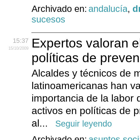
Archivado en:
andalucía
,
d
sucesos
Expertos valoran e
15:37
15
/10
/2009
políticas de preven
Alcaldes y técnicos de
latinoamericanas han va
importancia de la labor
activos en políticas de
al...
Seguir leyendo
Archivado en:
asuntos soci