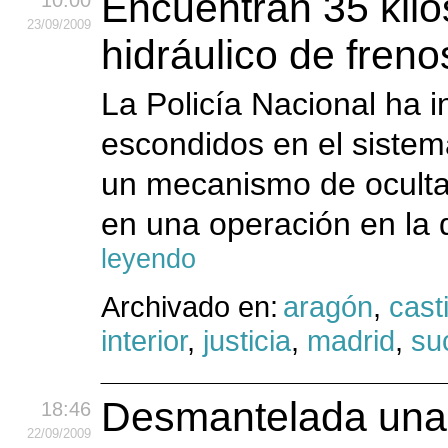
Encuentran 35 kilo
10:00
23
/09
/2009
hidráulico de fren
La Policía Nacional ha i
escondidos en el sistem
un mecanismo de oculta
en una operación en la 
leyendo
Archivado en:
aragón
,
cast
interior
,
justicia
,
madrid
,
su
Desmantelada una r
18:46
22
/09
/2009