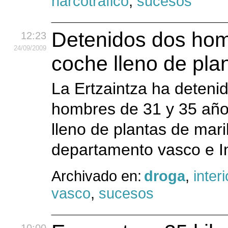
narcotráfico
,
sucesos
Detenidos dos hom
12:23
24
/09
/2009
coche lleno de pla
La Ertzaintza ha deteni
hombres de 31 y 35 año
lleno de plantas de mar
departamento vasco e In
Archivado en:
droga
,
interi
vasco
,
sucesos