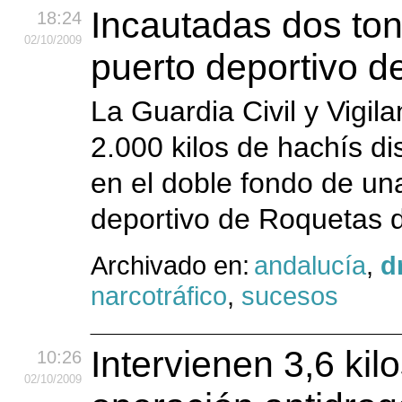
Incautadas dos ton
18:24
02
/10
/2009
puerto deportivo 
La Guardia Civil y Vigi
2.000 kilos de hachís di
en el doble fondo de un
deportivo de Roquetas d
Archivado en:
andalucía
,
d
narcotráfico
,
sucesos
Intervienen 3,6 kil
10:26
02
/10
/2009