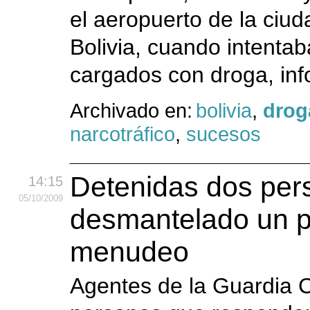
el aeropuerto de la ciud
Bolivia, cuando intenta
cargados con droga, inf
Archivado en:
bolivia
,
drog
narcotráfico
,
sucesos
Detenidas dos per
14:15
05
/10
/2009
desmantelado un p
menudeo
Agentes de la Guardia C