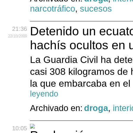
narcotráfico
,
sucesos
Detenido un ecuato
21:36
22
/10
/2009
hachís ocultos en 
La Guardia Civil ha dete
casi 308 kilogramos de 
la que embarcaba en el
leyendo
Archivado en:
droga
,
interi
10:05