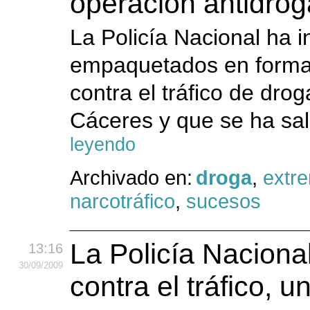
operación antidro
La Policía Nacional ha i
empaquetados en forma 
contra el tráfico de dro
Cáceres y que se ha sal
leyendo
Archivado en:
droga
,
extr
narcotráfico
,
sucesos
La Policía Naciona
13:16
30
/09
/2009
contra el tráfico,