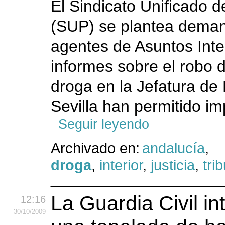
El Sindicato Unificado d
(SUP) se plantea deman
agentes de Asuntos Int
informes sobre el robo d
droga en la Jefatura de 
Sevilla han permitido imp
Seguir leyendo
Archivado en:
andalucía
,
droga
,
interior
,
justicia
,
tri
La Guardia Civil in
12:16
30
/10
/2009