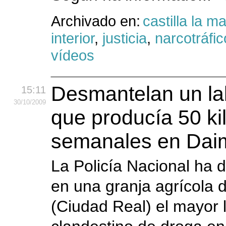
Archivado en:
castilla la 
interior
,
justicia
,
narcotráfic
vídeos
Desmantelan un la
15:11
30
/10
/2009
que producía 50 ki
semanales en Daim
La Policía Nacional ha
en una granja agrícola 
(Ciudad Real) el mayor 