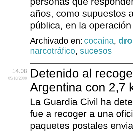
personas que responden a
años, como supuestos au
pública, en la operació
Archivado en:
cocaina
,
dro
narcotráfico
,
sucesos
Detenido al recog
14:08
05
/10
/2009
Argentina con 2,7 
La Guardia Civil ha det
fue a recoger a una ofi
paquetes postales envia