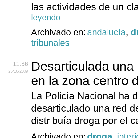
las actividades de un cl
leyendo
Archivado en:
andalucía
,
d
tribunales
Desarticulada una 
11:36
25
/10
/2009
en la zona centro 
La Policía Nacional ha 
desarticulado una red d
distribuía droga por el 
Archivado en:
droga
,
interi