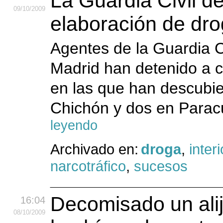
La Guardia Civil d
09
/10
/2009
elaboración de dr
Agentes de la Guardia C
Madrid han detenido a c
en las que han descubie
Chichón y dos en Paracu
leyendo
Archivado en:
droga
,
interi
narcotráfico
,
sucesos
Decomisado un alij
16:04
08
/10
/2009