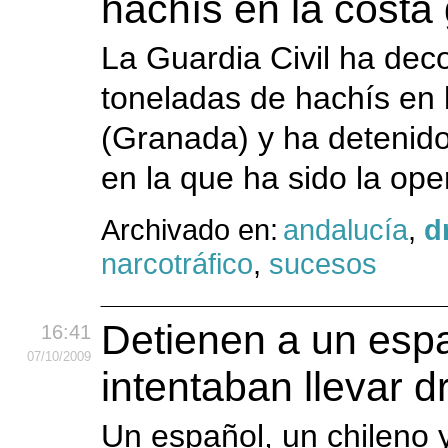
hachís en la costa
La Guardia Civil ha deco
toneladas de hachís en 
(Granada) y ha detenido
en la que ha sido la op
Archivado en:
andalucía
,
d
narcotráfico
,
sucesos
Detienen a un espa
16:41
07
/10
/2009
intentaban llevar 
Un español, un chileno 