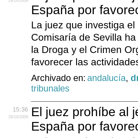
29
/10
/2009
España por favorec
La juez que investiga el
Comisaría de Sevilla ha 
la Droga y el Crimen O
favorecer las actividade
Archivado en:
andalucía
,
d
tribunales
El juez prohíbe al 
15:36
29
/10
/2009
España por favorec