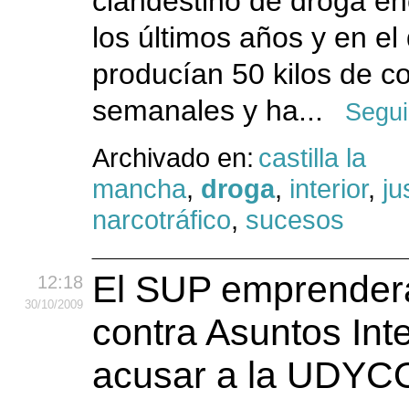
clandestino de droga e
los últimos años y en el
producían 50 kilos de c
semanales y ha...
Segui
Archivado en:
castilla la
mancha
,
droga
,
interior
,
ju
narcotráfico
,
sucesos
El SUP emprender
12:18
30
/10
/2009
contra Asuntos Int
acusar a la UDYC