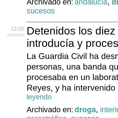
Archivado en:
andalucía
,
d
sucesos
Detenidos los die
12:20
25
/09
/2009
introducía y proce
La Guardia Civil ha des
personas, una banda qu
procesaba en un labora
Reyes, y ha intervenido 
leyendo
Archivado en:
droga
,
interi