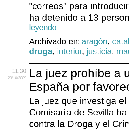
"correos" para introduci
ha detenido a 13 person
leyendo
Archivado en:
aragón
,
cata
droga
,
interior
,
justicia
,
mad
La juez prohíbe a 
11:30
29
/10
/2009
España por favorec
La juez que investiga el
Comisaría de Sevilla ha
contra la Droga y el C