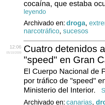
cocaína, que estaba ocu
leyendo
Archivado en:
droga
,
extr
narcotráfico
,
sucesos
Cuatro detenidos a
12:06
05
/10
/2009
"speed" en Gran C
El Cuerpo Nacional de P
por tráfico de "speed" e
Ministerio del Interior.
S
Archivado en:
canarias
,
dr