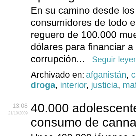
En su camino desde los
consumidores de todo el
reguero de 100.000 mue
dólares para financiar a
corrupción...
Seguir leye
Archivado en:
afganistán
,
c
droga
,
interior
,
justicia
,
maf
40.000 adolescent
13:08
21
/10
/2009
consumo de cannab