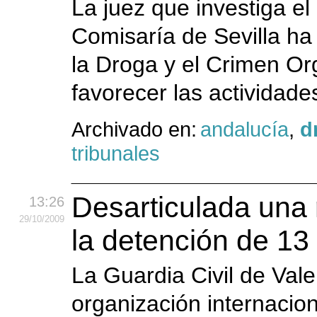
La juez que investiga el
Comisaría de Sevilla ha 
la Droga y el Crimen O
favorecer las actividade
Archivado en:
andalucía
,
d
tribunales
Desarticulada una 
13:26
29
/10
/2009
la detención de 13
La Guardia Civil de Val
organización internacion