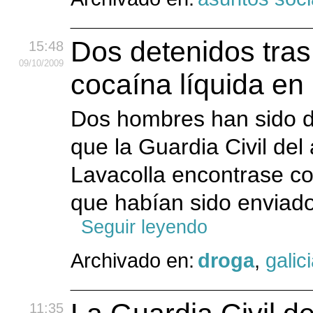
Dos detenidos tras
15:48
09
/10
/2009
cocaína líquida en
Dos hombres han sido d
que la Guardia Civil de
Lavacolla encontrase co
que habían sido enviado
Seguir leyendo
Archivado en:
droga
,
galic
11:35