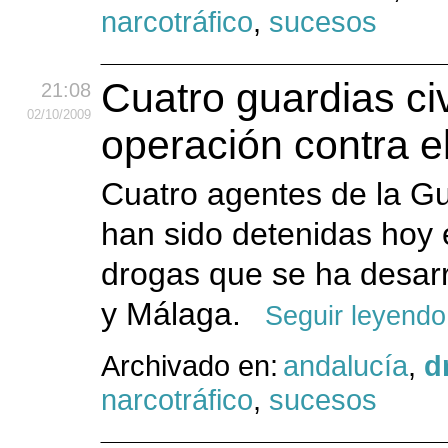
narcotráfico
,
sucesos
Cuatro guardias ci
21:08
02
/10
/2009
operación contra el
Cuatro agentes de la Gu
han sido detenidas hoy e
drogas que se ha desarr
y Málaga.
Seguir leyendo
Archivado en:
andalucía
,
d
narcotráfico
,
sucesos