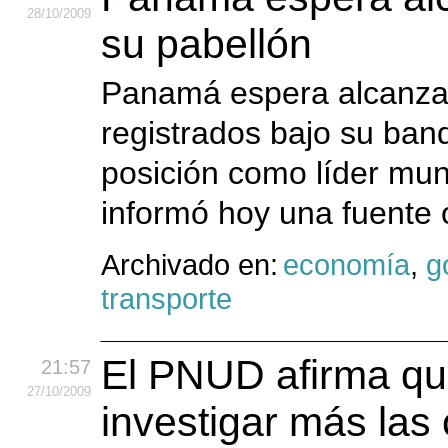
28
/10
/2009
su pabellón
Panamá espera alcanzar 
registrados bajo su band
posición como líder mun
informó hoy una fuente o
Archivado en:
economía
,
g
transporte
El PNUD afirma q
21:57
27
/10
/2009
investigar más las