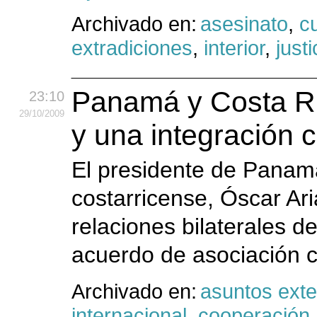
Archivado en:
asesinato
,
c
extradiciones
,
interior
,
justi
Panamá y Costa Ri
23:10
29
/10
/2009
y una integración 
El presidente de Panamá
costarricense, Óscar Ari
relaciones bilaterales d
acuerdo de asociación c
Archivado en:
asuntos exte
internacional
,
cooperación