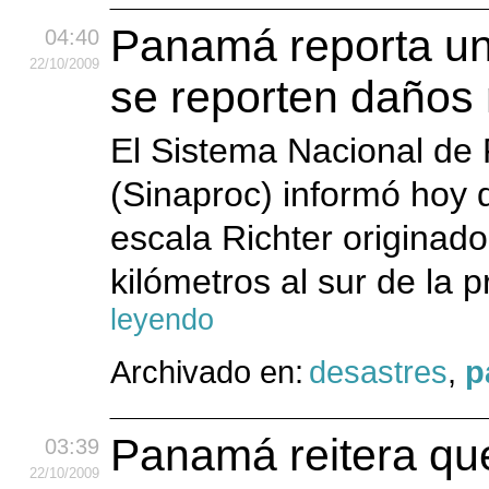
Panamá reporta un
04:40
22
/10
/2009
se reporten daños 
El Sistema Nacional de 
(Sinaproc) informó hoy 
escala Richter originad
kilómetros al sur de la p
leyendo
Archivado en:
desastres
,
p
Panamá reitera que
03:39
22
/10
/2009