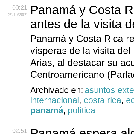
Panamá y Costa Ri
00:21
29
/10
/2009
antes de la visita d
Panamá y Costa Rica re
vísperas de la visita de
Arias, al destacar su a
Centroamericano (Parlac
Archivado en:
asuntos exte
internacional
,
costa rica
,
e
panamá
,
política
Panamá espera alc
02:51