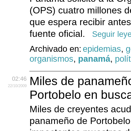
(OPS) cuatro millones de
que espera recibir antes
fuente oficial.
Seguir ley
Archivado en:
epidemias
,
g
organismos
,
panamá
,
polí
Miles de panameño
02:46
22
/10
/2009
Portobelo en busca
Miles de creyentes acud
panameño de Portobelo, 