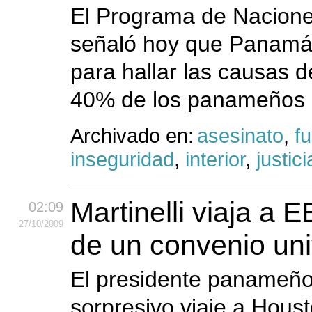
El Programa de Nacione
señaló hoy que Panamá r
para hallar las causas d
40% de los panameños p
Archivado en:
asesinato
,
f
inseguridad
,
interior
,
justici
Martinelli viaja a E
02:09
27
/10
/2009
de un convenio uni
El presidente panameño, 
sorpresivo viaje a Houst