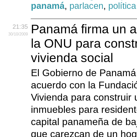
panamá
,
parlacen
,
política
Panamá firma un a
21:35
30
/10
/2009
la ONU para constr
vivienda social
El Gobierno de Panamá 
acuerdo con la Fundació
Vivienda para construir
inmuebles para resident
capital panameña de baj
que carezcan de un hog