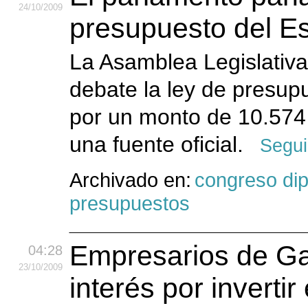
24
/10
/2009
presupuesto del E
La Asamblea Legislativ
debate la ley de presup
por un monto de 10.574 
una fuente oficial.
Segui
Archivado en:
congreso di
presupuestos
Empresarios de Gal
04:28
23
/10
/2009
interés por invert