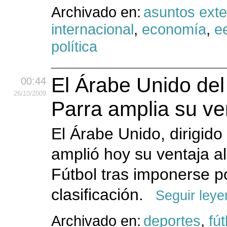
Archivado en:
asuntos exte
internacional
,
economía
,
e
política
El Árabe Unido del
00:44
26
/10
/2009
Parra amplia su ve
El Árabe Unido, dirigido
amplió hoy su ventaja a
Fútbol tras imponerse po
clasificación.
Seguir ley
Archivado en:
deportes
,
fút