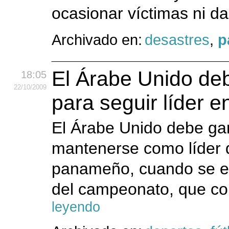
ocasionar víctimas ni da
Archivado en:
desastres
,
p
El Árabe Unido deb
18:05
22
/10
/2009
para seguir líder 
El Árabe Unido debe gan
mantenerse como líder d
panameño, cuando se en
del campeonato, que c
leyendo