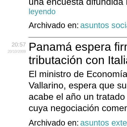
una encuesta difundida h
leyendo
Archivado en:
asuntos soci
Panamá espera fir
20:57
20
/10
/2009
tributación con Ita
El ministro de Economí
Vallarino, espera que s
acabe el año un tratado 
cuya negociación comen
Archivado en:
asuntos exte