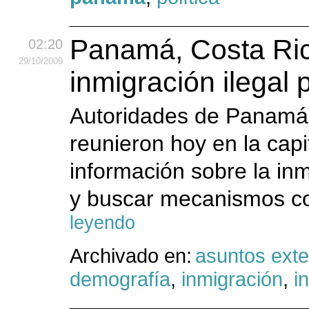
Panamá, Costa Ric
02:20
29
/10
/2009
inmigración ilegal 
Autoridades de Panamá,
reunieron hoy en la cap
información sobre la inm
y buscar mecanismos con
leyendo
Archivado en:
asuntos exte
demografía
,
inmigración
,
in