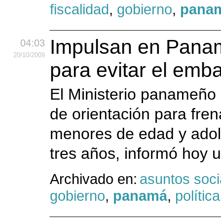
fiscalidad
,
gobierno
,
pana
Impulsan en Panam
04:03
20
/10
/2009
para evitar el emb
El Ministerio panameño
de orientación para fre
menores de edad y adol
tres años, informó hoy u
Archivado en:
asuntos soci
gobierno
,
panamá
,
política