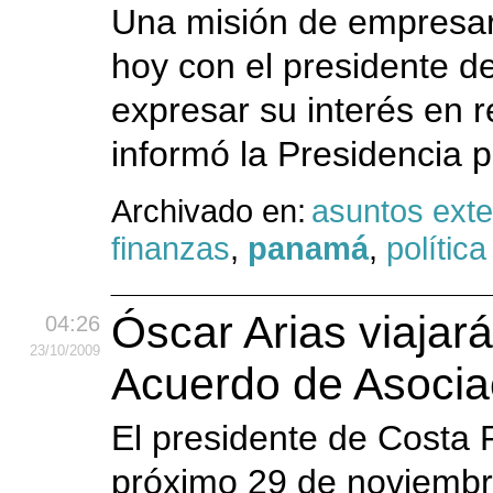
Una misión de empresari
hoy con el presidente d
expresar su interés en r
informó la Presidencia
Archivado en:
asuntos exte
finanzas
,
panamá
,
política
Óscar Arias viajar
04:26
23
/10
/2009
Acuerdo de Asocia
El presidente de Costa R
próximo 29 de noviembr