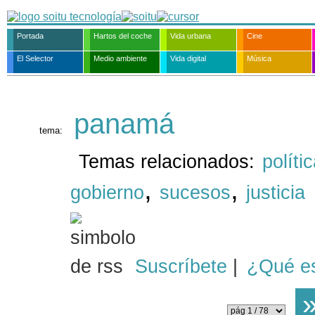
Portada
Hartos del coche
Vida urbana
Cine
El Selector
Medio ambiente
Vida digital
Música
panamá
tema:
Temas relacionados:
políti
,
,
gobierno
sucesos
justicia
Suscríbete
|
¿Qué e