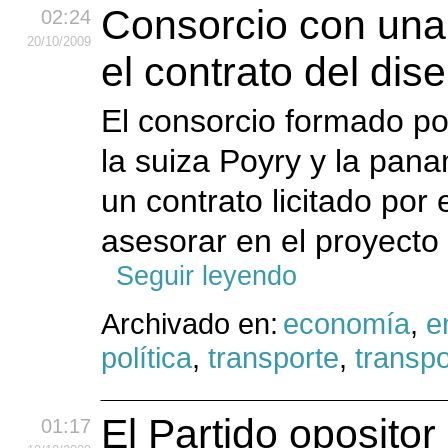
Consorcio con una
02:24
20
/10
/2009
el contrato del di
El consorcio formado p
la suiza Poyry y la pan
un contrato licitado po
asesorar en el proyecto
Seguir leyendo
Archivado en:
economía
,
e
política
,
transporte
,
transpo
El Partido oposit
01:17