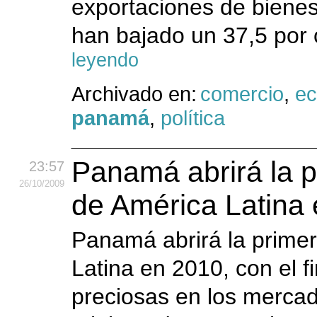
exportaciones de bienes
han bajado un 37,5 por c
leyendo
Archivado en:
comercio
,
e
panamá
,
política
Panamá abrirá la 
23:57
26
/10
/2009
de América Latina
Panamá abrirá la prime
Latina en 2010, con el fi
preciosas en los mercad