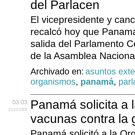
del Parlacen
El vicepresidente y can
recalcó hoy que Panamá
salida del Parlamento C
de la Asamblea Nacional 
Archivado en:
asuntos exte
organismos
,
panamá
,
par
Panamá solicita a 
03:03
22
/10
/2009
vacunas contra la 
Panamá solicitó a la O