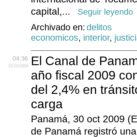
capital,...
Seguir leyendo
Archivado en:
delitos
economicos
,
interior
,
justic
El Canal de Panamá
04:36
31
/10
/2009
año fiscal 2009 co
del 2,4% en tránsi
carga
Panamá, 30 oct 2009 (E
de Panamá registró una 