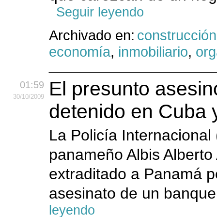
Seguir leyendo
Archivado en:
construcción
economía
,
inmobiliario
,
or
El presunto asesi
01:59
30
/10
/2009
detenido en Cuba 
La Policía Internacional
panameño Albis Alberto 
extraditado a Panamá po
asesinato de un banquero
leyendo