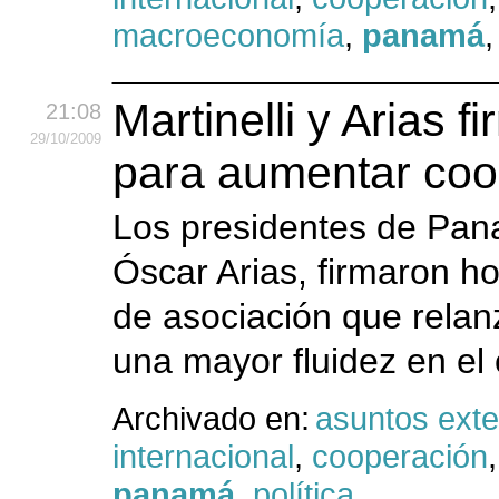
macroeconomía
,
panamá
Martinelli y Arias 
21:08
29
/10
/2009
para aumentar coo
Los presidentes de Pana
Óscar Arias, firmaron h
de asociación que relanz
una mayor fluidez en el 
Archivado en:
asuntos exte
internacional
,
cooperación
panamá
,
política