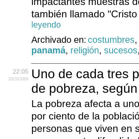
impactantes muestras de
también llamado "Cristo 
leyendo
Archivado en:
costumbres
panamá
,
religión
,
sucesos
Uno de cada tres 
22:05
20
/10
/2009
de pobreza, según
La pobreza afecta a uno
por ciento de la poblaci
personas que viven en 