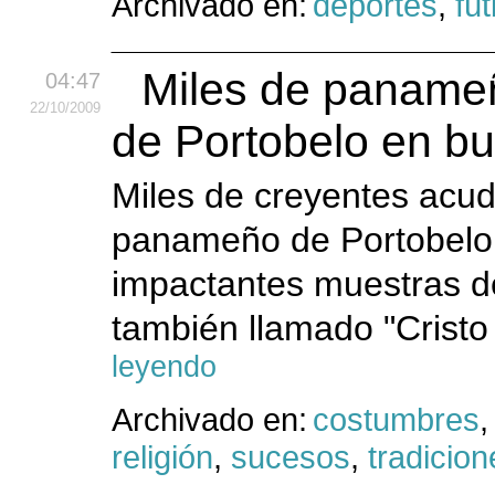
Archivado en:
deportes
,
fút
Miles de panameñ
04:47
22
/10
/2009
de Portobelo en bu
Miles de creyentes acud
panameño de Portobelo, 
impactantes muestras de
también llamado "Cristo 
leyendo
Archivado en:
costumbres
religión
,
sucesos
,
tradicion