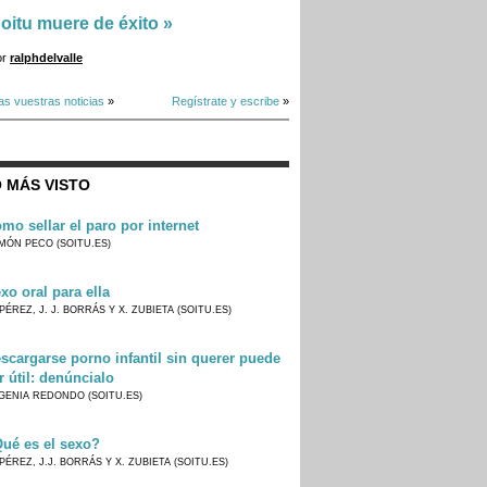
oitu muere de éxito
»
or
ralphdelvalle
as vuestras noticias
»
Regístrate y escribe
»
 MÁS VISTO
mo sellar el paro por internet
MÓN PECO (SOITU.ES)
xo oral para ella
PÉREZ, J. J. BORRÁS Y X. ZUBIETA (SOITU.ES)
scargarse porno infantil sin querer puede
r útil: denúncialo
GENIA REDONDO (SOITU.ES)
ué es el sexo?
PÉREZ, J.J. BORRÁS Y X. ZUBIETA (SOITU.ES)