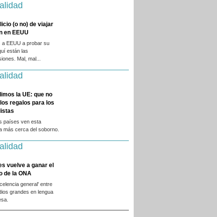
alidad
licio (o no) de viajar
en en EEUU
 a EEUU a probar su
quí están las
iones. Mal, mal...
alidad
dimos la UE: que no
 los regalos para los
istas
s países ven esta
ca más cerca del soborno.
alidad
es vuelve a ganar el
o de la ONA
xcelencia general' entre
dios grandes en lengua
esa.