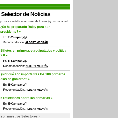
po de especialistas recomienda lo más jugoso de la red
¿Se ha preparado Rajoy para ser
presidente? »
En:
E-Campany@
Recomendación:
ALBERT MEDRÁN
Billetes en primera, eurodiputados y política
2.0 »
En:
E-Campany@
Recomendación:
ALBERT MEDRÁN
¿Por qué son importantes los 100 primeros
días de gobierno? »
En:
E-Campany@
Recomendación:
ALBERT MEDRÁN
5 reflexiones sobre las primarias »
En:
E-Campany@
Recomendación:
ALBERT MEDRÁN
 son nuestros Selectores »