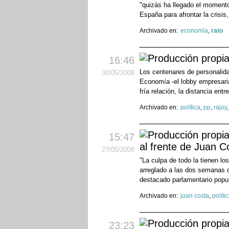
"quizás ha llegado el momento
España para afrontar la crisis,
Archivado en:
economía
,
rato
16:46
Los centenares de personalida
30
/05
/2008
Economía -el lobby empresaria
fría relación, la distancia entre
Archivado en:
política
,
pp
,
rajoy
15:47
al frente de Juan C
27
/05
/2008
"La culpa de todo la tienen lo
arreglado a las dos semanas d
destacado parlamentario popul
Archivado en:
juan costa
,
políti
23:23