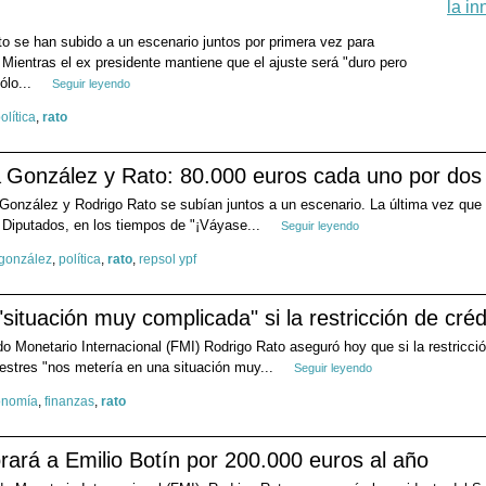
o se han subido a un escenario juntos por primera vez para
 Mientras el ex presidente mantiene que el ajuste será "duro pero
ólo...
Seguir leyendo
olítica
,
rato
González y Rato: 80.000 euros cada uno por dos 
 González y Rodrigo Rato se subían juntos a un escenario. La última vez que
s Diputados, en los tiempos de "¡Váyase...
Seguir leyendo
 gonzález
,
política
,
rato
,
repsol ypf
situación muy complicada" si la restricción de créd
do Monetario Internacional (FMI) Rodrigo Rato aseguró hoy que si la restricció
mestres "nos metería en una situación muy...
Seguir leyendo
onomía
,
finanzas
,
rato
ará a Emilio Botín por 200.000 euros al año