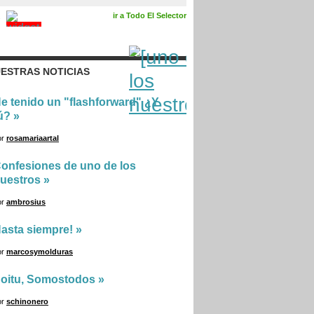
ir a Todo El Selector
ESTRAS NOTICIAS
e tenido un "flashforward" ¿Y
ú?
»
or
rosamariaartal
onfesiones de uno de los
uestros
»
or
ambrosius
asta siempre!
»
or
marcosymolduras
oitu, Somostodos
»
or
schinonero