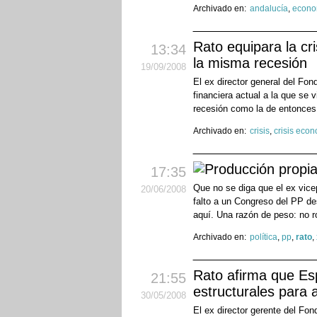
Archivado en:
andalucía
,
econo
Rato equipara la cr
13:34
la misma recesión
19
/09
/2008
El ex director general del Fon
financiera actual a la que se
recesión como la de entonces
Archivado en:
crisis
,
crisis eco
17:35
Que no se diga que el ex vice
20
/06
/2008
falto a un Congreso del PP de
aquí. Una razón de peso: no r
Archivado en:
política
,
pp
,
rato
,
Rato afirma que Es
21:55
estructurales para a
30
/05
/2008
El ex director gerente del Fo