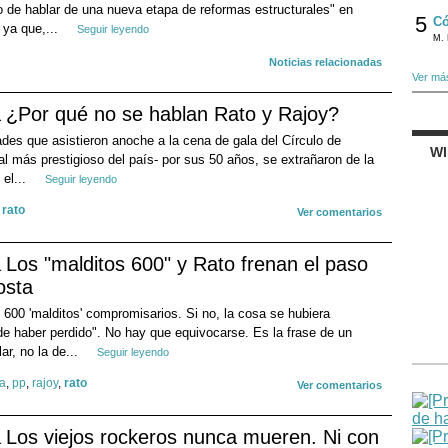
 de hablar de una nueva etapa de reformas estructurales" en
5
Có
 ya que,...
Seguir leyendo
M. 
Noticias relacionadas
Ver má
¿Por qué no se hablan Rato y Rajoy?
des que asistieron anoche a la cena de gala del Círculo de
W
l más prestigioso del país- por sus 50 años, se extrañaron de la
 el...
Seguir leyendo
,
rato
Ver comentarios
Los "malditos 600" y Rato frenan el paso
osta
s 600 'malditos' compromisarios. Si no, la cosa se hubiera
e haber perdido". No hay que equivocarse. Es la frase de un
ar, no la de...
Seguir leyendo
ca
,
pp
,
rajoy
,
rato
Ver comentarios
Los viejos rockeros nunca mueren. Ni con