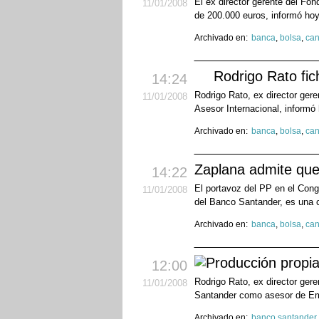
El ex director gerente del Fon
11
/01
/2008
de 200.000 euros, informó hoy
Archivado en:
banca
,
bolsa
,
can
Rodrigo Rato fic
14:24
Rodrigo Rato, ex director ger
11
/01
/2008
Asesor Internacional, informó 
Archivado en:
banca
,
bolsa
,
can
Zaplana admite que
14:22
El portavoz del PP en el Cong
11
/01
/2008
del Banco Santander, es una c
Archivado en:
banca
,
bolsa
,
can
12:00
Rodrigo Rato, ex director ger
11
/01
/2008
Santander como asesor de Emi
Archivado en:
banco santander