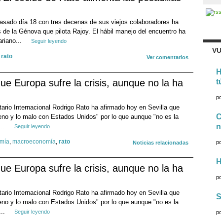
asado día 18 con tres decenas de sus viejos colaboradores ha
de la Génova que pilota Rajoy. El hábil manejo del encuentro ha
ariano...
Seguir leyendo
VU
,
rato
Ver comentarios
H
ue Europa sufre la crisis, aunque no la ha
t
p
tario Internacional Rodrigo Rato ha afirmado hoy en Sevilla que
C
eno y lo malo con Estados Unidos" por lo que aunque "no es la
...
n
Seguir leyendo
mía
,
macroeconomía
,
rato
p
Noticias relacionadas
H
ue Europa sufre la crisis, aunque no la ha
p
tario Internacional Rodrigo Rato ha afirmado hoy en Sevilla que
S
eno y lo malo con Estados Unidos" por lo que aunque "no es la
...
Seguir leyendo
p