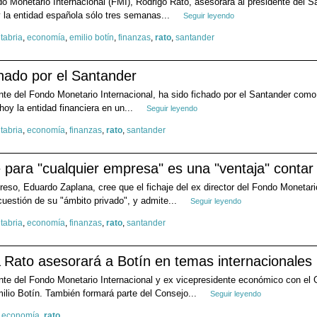
do Monetario Internacional (FMI), Rodrigo Rato, asesorará al presidente del Sa
 la entidad española sólo tres semanas...
Seguir leyendo
tabria
,
economía
,
emilio botín
,
finanzas
,
rato
,
santander
hado por el Santander
ente del Fondo Monetario Internacional, ha sido fichado por el Santander co
hoy la entidad financiera en un...
Seguir leyendo
tabria
,
economía
,
finanzas
,
rato
,
santander
 para "cualquier empresa" es una "ventaja" contar
reso, Eduardo Zaplana, cree que el fichaje del ex director del Fondo Monetar
uestión de su "ámbito privado", y admite...
Seguir leyendo
tabria
,
economía
,
finanzas
,
rato
,
santander
Rato asesorará a Botín en temas internacionales
ente del Fondo Monetario Internacional y ex vicepresidente económico con el G
lio Botín. También formará parte del Consejo...
Seguir leyendo
,
economía
,
rato