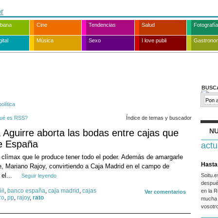
rbana
Cine
Tendencias
Salud
Fotografía
ital
Música
Sexo
I love publi
Gastrono
BUSC
política
ué es RSS?
Índice de temas y buscador
NU
Aguirre aborta las bodas entre cajas que
de España
actu
l clímax que le produce tener todo el poder. Además de amargarle
Hasta 
te, Mariano Rajoy, convirtiendo a Caja Madrid en el campo de
 el...
Soitu.
Seguir leyendo
despué
il
,
banco españa
,
caja madrid
,
cajas
en la R
Ver comentarios
ro
,
pp
,
rajoy
,
rato
mucha 
vosotr