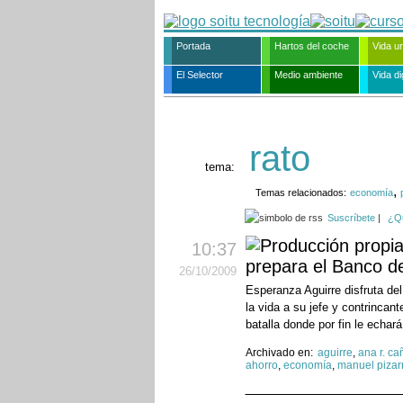
Portada
Hartos del coche
Vida u
El Selector
Medio ambiente
Vida dig
rato
tema:
,
Temas relacionados:
economía
Suscríbete
|
¿Q
10:37
prepara el Banco 
26
/10
/2009
Esperanza Aguirre disfruta de
la vida a su jefe y contrincan
batalla donde por fin le echará
Archivado en:
aguirre
,
ana r. cañ
ahorro
,
economía
,
manuel pizar