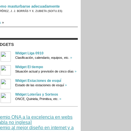
mo masturbarse adecuadamente
PÉREZ, J. J. BORRÁS Y X. ZUBIETA (SOITU.ES)
s
»
IDGETS
Widget Liga 0910
»
Clasificación, calendario, equipos, etc.
Widget El tiempo
»
Situación actual y previsión de cinco días
Widget Estaciones de esquí
»
Estado de las estaciones de esquí
Widget Loterías y Sorteos
»
ONCE, Quiniela, Primitiva, etc.