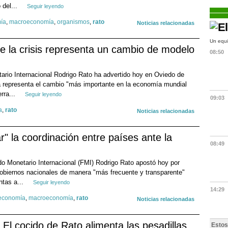
o del...
Seguir leyendo
ía
,
macroeconomía
,
organismos
,
rato
Noticias relacionadas
Un equi
e la crisis representa un cambio de modelo
08:50
tario Internacional Rodrigo Rato ha advertido hoy en Oviedo de
a representa el cambio "más importante en la economía mundial
rra...
Seguir leyendo
09:03
a
,
rato
Noticias relacionadas
r" la coordinación entre países ante la
08:49
ndo Monetario Internacional (FMI) Rodrigo Rato apostó hoy por
gobiernos nacionales de manera "más frecuente y transparente"
ntas a...
Seguir leyendo
14:29
economía
,
macroeconomía
,
rato
Noticias relacionadas
El cocido de Rato alimenta las pesadillas
Estos