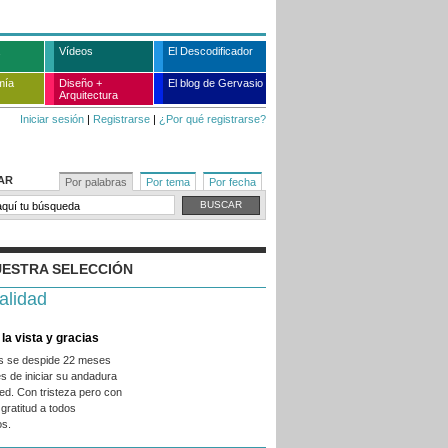
Vídeos
El Descodificador
mía
Diseño +
El blog de Gervasio
Arquitectura
Iniciar sesión
|
Registrarse
|
¿Por qué registrarse?
AR
Por palabras
Por tema
Por fecha
ESTRA SELECCIÓN
alidad
la vista y gracias
es se despide 22 meses
s de iniciar su andadura
ed. Con tristeza pero con
gratitud a todos
os.