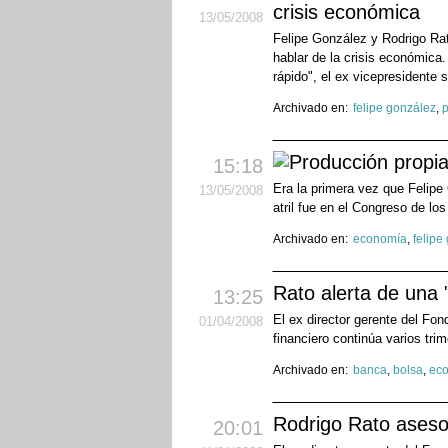
crisis económica
13
/05
/2008
Felipe González y Rodrigo Rat
hablar de la crisis económica.
rápido", el ex vicepresidente s
Archivado en:
felipe gonzález
,
p
15:18
Era la primera vez que Felipe
13
/05
/2008
atril fue en el Congreso de lo
Archivado en:
economía
,
felipe
Rato alerta de una "
13:25
El ex director gerente del Fon
01
/04
/2008
financiero continúa varios tri
Archivado en:
banca
,
bolsa
,
ec
Rodrigo Rato asesor
20:01