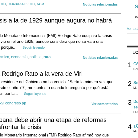
mía
,
macroeconomía
,
rato
Noticias relacionadas
S
p
isis a la de 1929 aunque augura no habrá
Ver tod
do Monetario Internacional (FMI) Rodrigo Rato equipara la crisis
 vivió en el año 1929, aunque considera que no se va a una
 porque...
Seguir leyendo
LO
nomica
,
economía
,
política
,
rato
Noticias relacionadas
1
Có
RA
Rodrigo Rato a la vera de Viri
presidente del Gobierno no ha venido. "Sería la primera vez que
2
Se
sde el año 79", me contesta cuando le pregunto por qué está
M. 
omper la...
Seguir leyendo
3
De
xvi congreso pp
Ver comentarios
se
EU
paña debe abrir una etapa de reformas
4
frontar la crisis
¿Q
M. 
ndo Monetario Internacional (FMI) Rodrigo Rato afirmó hoy que