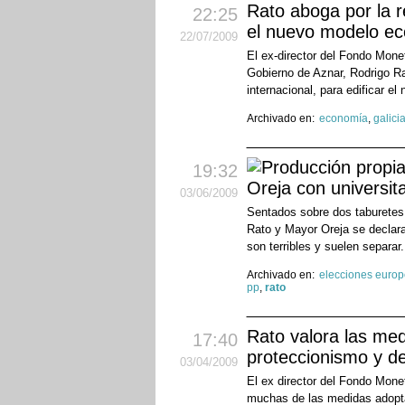
Rato aboga por la r
22:25
el nuevo modelo e
22
/07
/2009
El ex-director del Fondo Mone
Gobierno de Aznar, Rodrigo Ra
internacional, para edificar el
Archivado en:
economía
,
galici
19:32
Oreja con universita
03
/06
/2009
Sentados sobre dos taburetes 
Rato y Mayor Oreja se declaran
son terribles y suelen separar.
Archivado en:
elecciones euro
pp
,
rato
Rato valora las med
17:40
proteccionismo y de
03
/04
/2009
El ex director del Fondo Mone
muchas de las medidas adopta