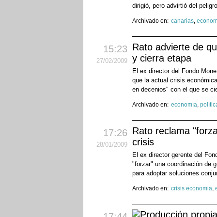
dirigió, pero advirtió del peligr
Archivado en:
canarias
,
econom
Rato advierte de qu
15:23
y cierra etapa
27
/02
/2009
El ex director del Fondo Mone
que la actual crisis económic
en decenios" con el que se cie
Archivado en:
economía
,
polític
Rato reclama "forza
17:26
crisis
28
/01
/2009
El ex director gerente del Fo
"forzar" una coordinación de 
para adoptar soluciones conju
Archivado en:
crisis economia
,
17:44