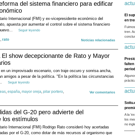
eforma del sistema financiero para edificar
actu
conómico
El sup
tario Internacional (FMI) y ex-vicepresidente económico del
en tr
to, apuesta por aumentar el control sobre el sistema financiero
Fuimos
 nuevo...
Seguir leyendo
tren. A
conclus
a
,
rato
Noticias relacionadas
actu
El show decepcionante de Rato y Mayor
Presi
rios
falten
period
en un improvisado escenario, con traje oscuro y sonrisa ancha,
Alguno
 amigos a pesar de la política. "En la política las circunstancias
prácti
..
Seguir leyendo
actu
peas
,
españa
,
mayor oreja
,
pilar portero
,
Ver comentarios
Soitu.
premi
idas del G-20 pero advierte del
A la 'e
 los estímulos
los me
no ingl
tario Internacional (FMI) Rodrigo Rato consideró hoy acertadas
das por el G-20, como dotar de más recursos al organismo que