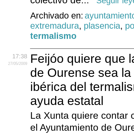
colectivo de...
Seguir le
Archivado en:
ayuntamient
extremadura
,
plasencia
,
po
termalismo
Feijóo quiere que l
17:38
27
/05
/2009
de Ourense sea la 
ibérica del termal
ayuda estatal
La Xunta quiere contar 
el Ayuntamiento de Oure