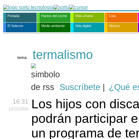
Portada
Hartos del coche
Vida urbana
Cine
El Selector
Medio ambiente
Vida digital
Música
termalismo
tema:
Suscríbete
|
¿Qué e
Los hijos con disc
16:31
19
/10
/2009
podrán participar 
un programa de te