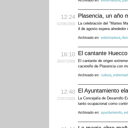
Archivado en:
extremadura
,
par
Plasencia, un año 
12:24
La celebración del "Martes May
02
/08
/2009
4 de agosto espera alrededor d
Archivado en:
extremadura
,
fies
El cantante Huecco 
16:10
El cantante de origen extreme
30
/07
/2009
cacereño de Plasencia con mot
Archivado en:
cultura
,
extremad
El Ayuntamiento el
12:40
La Concejalía de Desarrollo 
27
/07
/2009
tanto ocupacional como contin
Archivado en:
ayuntamiento
,
ex