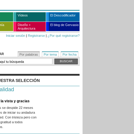
Vídeos
El Descodificador
mía
Diseño +
El blog de Gervasio
Arquitectura
Iniciar sesión
|
Registrarse
|
¿Por qué registrarse?
AR
Por palabras
Por tema
Por fecha
ESTRA SELECCIÓN
alidad
la vista y gracias
es se despide 22 meses
s de iniciar su andadura
ed. Con tristeza pero con
gratitud a todos
os.