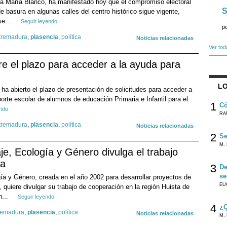
ia María Blanco, ha manifestado hoy que el compromiso electoral
S
e basura en algunas calles del centro histórico sigue vigente,
se...
Seguir leyendo
p
tremadura
,
plasencia
,
política
Noticias relacionadas
Ver tod
e el plazo para acceder a la ayuda para
LO
ha abierto el plazo de presentación de solicitudes para acceder a
orte escolar de alumnos de educación Primaria e Infantil para el
1
Có
endo
RA
tremadura
,
plasencia
,
política
Noticias relacionadas
2
Se
M. 
je, Ecología y Género divulga el trabajo
la
3
De
se
ía y Género, creada en el año 2002 para desarrollar proyectos de
EU
, quiere divulgar su trabajo de cooperación en la región Huista de
n...
Seguir leyendo
4
¿Q
remadura
,
plasencia
,
política
Noticias relacionadas
M. 