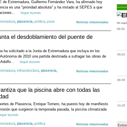
OE de Extremadura, Guillermo Fernández Vara, ha afirmado hoy
sencia es una "prioridad absoluta" y ha instado al SEPES a que
aciones...
Seguir leyendo
tremadura
,
plasencia
,
política
,
psoe
Noticias relacionadas
Un equi
08:50
 Junta el desdoblamiento del puente de
ia ha solicitado a la Junta de Extremadura que incluya en los
09:03
Autónoma de 2010 una partida destinada a sufragar las obras de
Adolfo...
Seguir leyendo
tremadura
,
infraestructura
,
plasencia
,
Noticias relacionadas
08:49
antiza que la piscina abre con todas las
idad
ortes de Plasencia, Enrique Tornero, ha puesto hoy de manifiesto
14:29
rrosión que surgieron la temporada pasada, la piscina climatizada
eguir leyendo
tremadura
,
plasencia
,
política
Noticias relacionadas
Estos