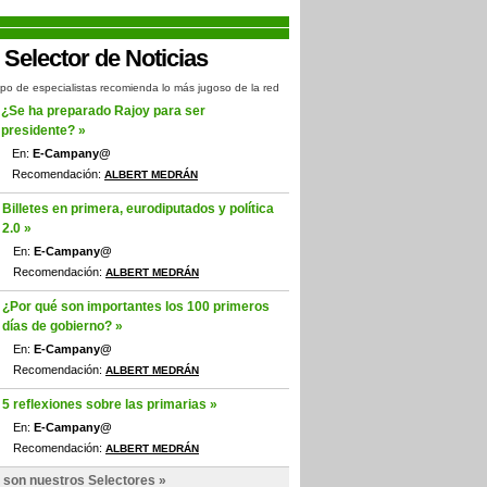
po de especialistas recomienda lo más jugoso de la red
¿Se ha preparado Rajoy para ser
presidente? »
En:
E-Campany@
Recomendación:
ALBERT MEDRÁN
Billetes en primera, eurodiputados y política
2.0 »
En:
E-Campany@
Recomendación:
ALBERT MEDRÁN
¿Por qué son importantes los 100 primeros
días de gobierno? »
En:
E-Campany@
Recomendación:
ALBERT MEDRÁN
5 reflexiones sobre las primarias »
En:
E-Campany@
Recomendación:
ALBERT MEDRÁN
 son nuestros Selectores »