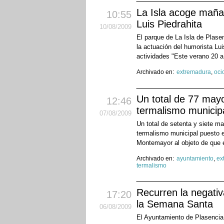
La Isla acoge maña
10:55
Luis Piedrahita
10
/08
/2009
El parque de La Isla de Plase
la actuación del humorista Lui
actividades "Este verano 20 a 
Archivado en:
extremadura
,
oci
Un total de 77 may
12:46
termalismo municip
07
/08
/2009
Un total de setenta y siete m
termalismo municipal puesto 
Montemayor al objeto de que e
Archivado en:
ayuntamiento
,
ex
termalismo
Recurren la negativ
17:20
la Semana Santa
06
/08
/2009
El Ayuntamiento de Plasencia 