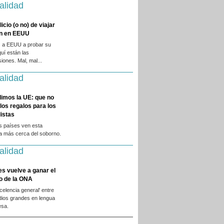
alidad
licio (o no) de viajar
en en EEUU
 a EEUU a probar su
quí están las
iones. Mal, mal...
alidad
dimos la UE: que no
 los regalos para los
istas
s países ven esta
ca más cerca del soborno.
alidad
es vuelve a ganar el
o de la ONA
xcelencia general' entre
dios grandes en lengua
esa.