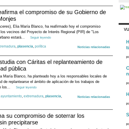
reafirma el compromiso de su Gobierno de
 Monjes
ceres), Elia María Blanco, ha reafirmado hoy el compromiso
VU
 los vecinos del Proyecto de Interés Regional (PIR) de "Los
urbano estará...
Seguir leyendo
H
tremadura
,
plasencia
,
política
Noticias relacionadas
t
p
studia con Cáritas el replanteamiento de
dad pública
C
n
ia María Blanco, ha planteado hoy a los responsables locales de
d de replantearse el ámbito de aplicación de los trabajos de
p
n los...
Seguir leyendo
H
,
ayuntamiento
,
extremadura
,
plasencia
,
Noticias relacionadas
p
S
ma su compromiso de soterrar los
in precipitarse
p