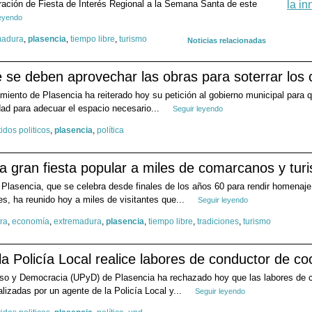
aración de Fiesta de Interés Regional a la Semana Santa de este
leyendo
madura
,
plasencia
,
tiempo libre
,
turismo
Noticias relacionadas
e se deben aprovechar las obras para soterrar los
miento de Plasencia ha reiterado hoy su petición al gobierno municipal para 
dad para adecuar el espacio necesario...
Seguir leyendo
tidos politicos
,
plasencia
,
política
a gran fiesta popular a miles de comarcanos y turi
 Plasencia, que se celebra desde finales de los años 60 para rendir homenaje
, ha reunido hoy a miles de visitantes que...
Seguir leyendo
ura
,
economía
,
extremadura
,
plasencia
,
tiempo libre
,
tradiciones
,
turismo
 Policía Local realice labores de conductor de coc
so y Democracia (UPyD) de Plasencia ha rechazado hoy que las labores de co
lizadas por un agente de la Policía Local y...
Seguir leyendo