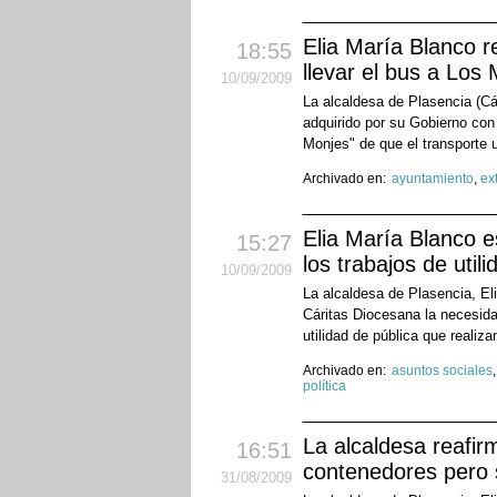
Elia María Blanco 
18:55
llevar el bus a Los
10
/09
/2009
La alcaldesa de Plasencia (Cá
adquirido por su Gobierno con
Monjes" de que el transporte 
Archivado en:
ayuntamiento
,
ex
Elia María Blanco e
15:27
los trabajos de utili
10
/09
/2009
La alcaldesa de Plasencia, El
Cáritas Diocesana la necesida
utilidad de pública que realiza
Archivado en:
asuntos sociales
política
La alcaldesa reafir
16:51
contenedores pero s
31
/08
/2009