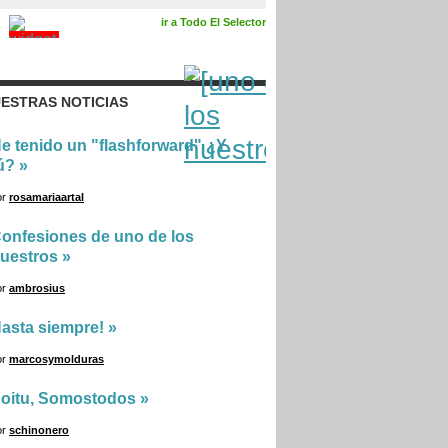
ir a Todo El Selector
ESTRAS NOTICIAS
e tenido un "flashforward" ¿Y
ú?
»
or
rosamariaartal
onfesiones de uno de los
uestros
»
or
ambrosius
asta siempre!
»
or
marcosymolduras
oitu, Somostodos
»
or
schinonero