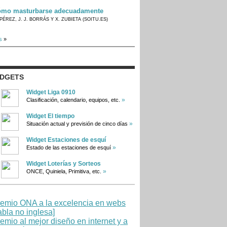
mo masturbarse adecuadamente
PÉREZ, J. J. BORRÁS Y X. ZUBIETA (SOITU.ES)
s
»
IDGETS
Widget Liga 0910
»
Clasificación, calendario, equipos, etc.
Widget El tiempo
»
Situación actual y previsión de cinco días
Widget Estaciones de esquí
»
Estado de las estaciones de esquí
Widget Loterías y Sorteos
»
ONCE, Quiniela, Primitiva, etc.