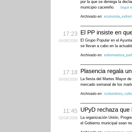
por la que se deniega la decl
municipio cacereño.
Seguir 
Archivado en:
economía
,
extre
El PP insiste en qu
17:23
El Grupo Popular en el Ayunta
04
/08
/2009
se llevan a cabo en la actuali
Archivado en:
extremadura
,
par
Plasencia regala un
17:18
La fiesta del Martes Mayor de
04
/08
/2009
mercado semanal de los martes
Archivado en:
costumbres
,
cult
UPyD rechaza que la
11:45
La organización Unión, Progre
03
/08
/2009
el Gobierno municipal sean rea