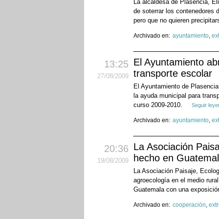
La alcaldesa de Plasencia, El
de soterrar los contenedores d
pero que no quieren precipitar
Archivado en:
ayuntamiento
,
ex
El Ayuntamiento abr
13:25
transporte escolar
27
/08
/2009
El Ayuntamiento de Plasencia 
la ayuda municipal para transp
curso 2009-2010.
Seguir ley
Archivado en:
ayuntamiento
,
ex
La Asociación Paisa
20:36
hecho en Guatema
19
/08
/2009
La Asociación Paisaje, Ecolog
agroecología en el medio rural
Guatemala con una exposició
Archivado en:
cooperación
,
ext