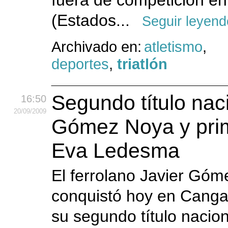
fuera de competición en
(Estados...
Seguir leyend
Archivado en:
atletismo
,
deportes
,
triatlón
Segundo título nac
16:50
20
/09
/2009
Gómez Noya y pri
Eva Ledesma
El ferrolano Javier Gó
conquistó hoy en Cang
su segundo título naciona