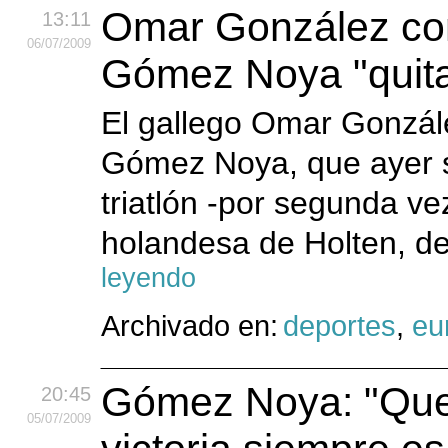
Omar González cons
13:11
06
/07
/2009
Gómez Noya "quita
El gallego Omar Gonzále
Gómez Noya, que ayer 
triatlón -por segunda ve
holandesa de Holten, de
leyendo
Archivado en:
deportes
,
eu
Gómez Noya: "Quer
20:45
05
/07
/2009