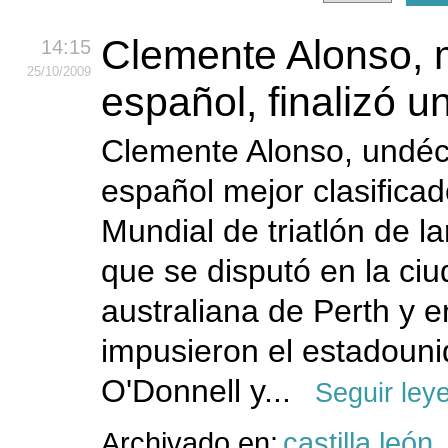
Clemente Alonso, 
14:15
25
/10
/2009
español, finalizó 
Clemente Alonso, undéc
español mejor clasificad
Mundial de triatlón de la
que se disputó en la ci
australiana de Perth y e
impusieron el estadoun
O'Donnell y...
Seguir ley
Archivado en:
castilla león
,