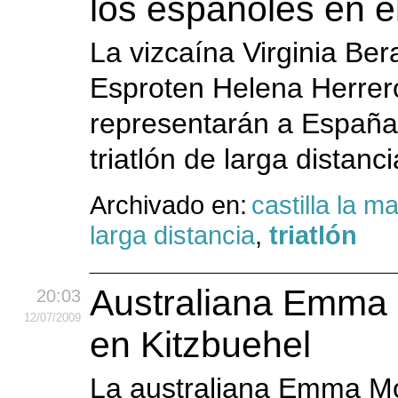
los españoles en e
La vizcaína Virginia Ber
Esproten Helena Herrer
representarán a España
triatlón de larga distanc
Archivado en:
castilla la 
larga distancia
,
triatlón
Australiana Emma M
20:03
12
/07
/2009
en Kitzbuehel
La australiana Emma Moff