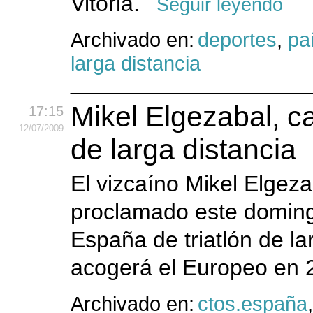
Vitoria.
Seguir leyendo
Archivado en:
deportes
,
pa
larga distancia
Mikel Elgezabal, c
17:15
12
/07
/2009
de larga distancia
El vizcaíno Mikel Elgez
proclamado este domin
España de triatlón de la
acogerá el Europeo en
Archivado en:
ctos.españa