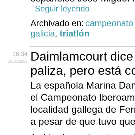
Seguir leyendo
Archivado en:
campeonato 
galicia
,
triatlón
Daimlamcourt dice 
16:34
14
/06
/2009
paliza, pero está c
La española Marina Dam
el Campeonato Iberoamer
localidad gallega de Ferr
a pesar de que tuvo que