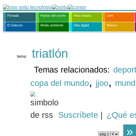
Portada
Hartos del coche
Vida urbana
Cine
El Selector
Medio ambiente
Vida digital
Música
triatlón
tema:
Temas relacionados:
depor
,
,
copa del mundo
jjoo
mundi
Suscríbete
|
¿Qué e
»