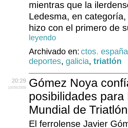
mientras que la ilerden
Ledesma, en categoría,
hizo con el primero de s
leyendo
Archivado en:
ctos. españa
deportes
,
galicia
,
triatlón
Gómez Noya confí
20:29
10
/09
/2009
posibilidades para l
Mundial de Triatlón
El ferrolense Javier G