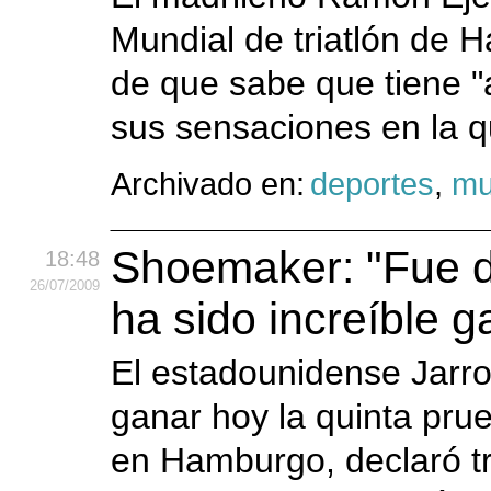
Mundial de triatlón de 
de que sabe que tiene 
sus sensaciones en la q
Archivado en:
deportes
,
mu
Shoemaker: "Fue du
18:48
26
/07
/2009
ha sido increíble g
El estadounidense Jarr
ganar hoy la quinta prue
en Hamburgo, declaró tra