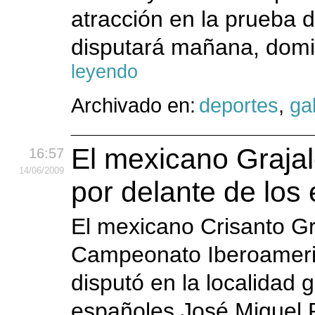
atracción en la prueba
disputará mañana, domi
leyendo
Archivado en:
deportes
,
gal
El mexicano Graja
16:57
14
/06
/2009
por delante de los
El mexicano Crisanto Gra
Campeonato Iberoameric
disputó en la localidad g
españoles José Miguel 