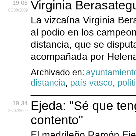
Virginia Berasateg
19:06
05
/08
/2009
La vizcaína Virginia Ber
al podio en los campeon
distancia, que se disput
acompañada por Helena 
Archivado en:
ayuntamient
distancia
,
país vasco
,
polít
Ejeda: "Sé que ten
19:34
26
/07
/2009
contento"
El madrileño Ramón Ejed