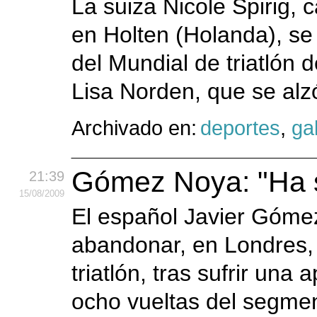
La suiza Nicole Spirig
en Holten (Holanda), se
del Mundial de triatlón 
Lisa Norden, que se alz
Archivado en:
deportes
,
gal
Gómez Noya: "Ha s
21:39
15
/08
/2009
El español Javier Góme
abandonar, en Londres, 
triatlón, tras sufrir una
ocho vueltas del segment