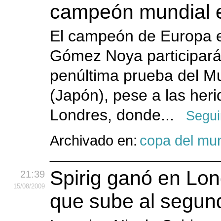
campeón mundial 
El campeón de Europa e
Gómez Noya participará 
penúltima prueba del Mu
(Japón), pese a las heri
Londres, donde...
Segui
Archivado en:
copa del mu
Spirig ganó en Lon
21:39
15
/08
/2009
que sube al segun