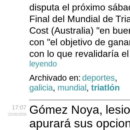
disputa el próximo sába
Final del Mundial de Tri
Cost (Australia) "en bue
con "el objetivo de ganar
con lo que revalidaría el 
leyendo
Archivado en:
deportes
,
galicia
,
mundial
,
triatlón
Gómez Noya, lesi
17:07
20
/08
/2009
apurará sus opcio