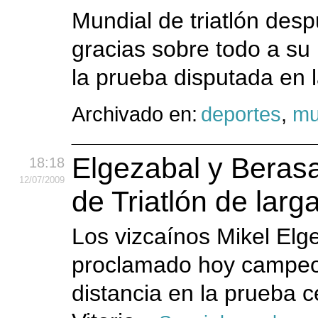
Mundial de triatlón des
gracias sobre todo a su 
la prueba disputada en l
Archivado en:
deportes
,
mu
Elgezabal y Beras
18:18
12
/07
/2009
de Triatlón de larg
Los vizcaínos Mikel Elge
proclamado hoy campeon
distancia en la prueba 