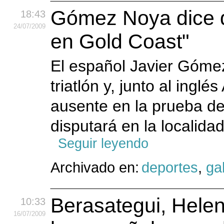
Gómez Noya dice q
18:43
24
/07
/2009
en Gold Coast"
El español Javier Góme
triatlón y, junto al inglés
ausente en la prueba d
disputará en la localida
Seguir leyendo
Archivado en:
deportes
,
gal
Berasategui, Hele
10:33
16
/07
/2009