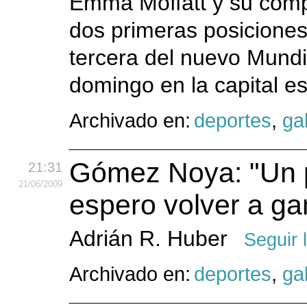
Emma Moffatt y su comp
dos primeras posiciones
tercera del nuevo Mundia
domingo en la capital 
Archivado en:
deportes
,
gal
Gómez Noya: "Un p
21:31
21
/06
/2009
espero volver a ga
Adrián R. Huber
Seguir 
Archivado en:
deportes
,
gal