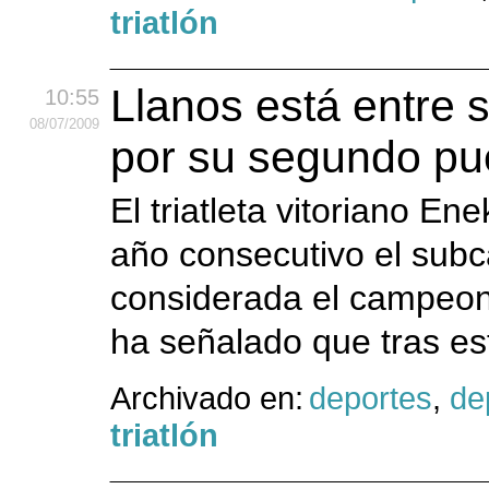
triatlón
Llanos está entre 
10:55
08
/07
/2009
por su segundo pu
El triatleta vitoriano E
año consecutivo el sub
considerada el campeona
ha señalado que tras est
Archivado en:
deportes
,
dep
triatlón