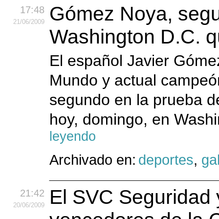
Gómez Noya, segun
17:48
21
/06
/2009
Washington D.C. 
El español Javier Gómez
Mundo y actual campeón 
segundo en la prueba 
hoy, domingo, en Washin
leyendo
Archivado en:
deportes
,
gal
El SVC Seguridad y
21:42
20
/06
/2009