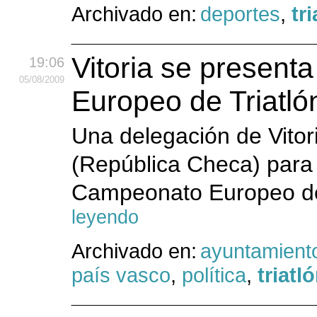
Archivado en:
deportes
,
tr
Vitoria se present
19:06
05
/08
/2009
Europeo de Triatló
Una delegación de Vito
(República Checa) para
Campeonato Europeo de 
leyendo
Archivado en:
ayuntamient
país vasco
,
política
,
triatl