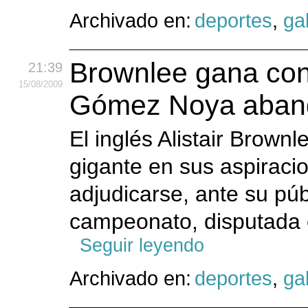
Archivado en:
deportes
,
gal
Brownlee gana con
21:39
15
/08
/2009
Gómez Noya aband
El inglés Alistair Brown
gigante en sus aspiracio
adjudicarse, ante su púb
campeonato, disputada e
Seguir leyendo
Archivado en:
deportes
,
gal