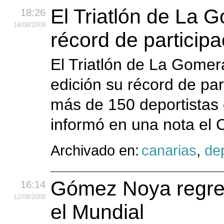
El Triatlón de La 
18:26
14
/08
/2009
récord de participa
El Triatlón de La Gome
edición su récord de par
más de 150 deportistas d
informó en una nota el C
Archivado en:
canarias
,
de
Gómez Noya regres
16:14
12
/08
/2009
el Mundial