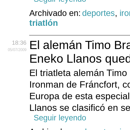
Archivado en:
deportes
,
ir
triatlón
El alemán Timo Bra
18:36
05
/07
/2009
Eneko Llanos que
El triatleta alemán Tim
Ironman de Fráncfort, 
Europa de esta especial
Llanos se clasificó en 
Seguir leyendo