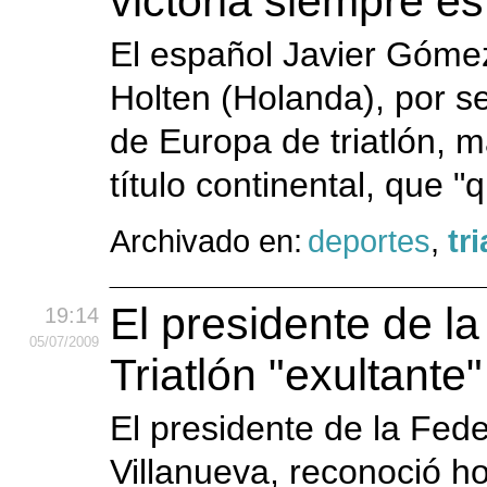
victoria siempre es
El español Javier Góme
Holten (Holanda), por 
de Europa de triatlón, m
título continental, que "
Archivado en:
deportes
,
tr
El presidente de l
19:14
05
/07
/2009
Triatlón "exultant
El presidente de la Fede
Villanueva, reconoció h