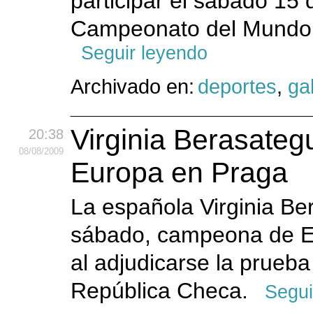
participar el sábado 15
Campeonato del Mundo d
Seguir leyendo
Archivado en:
deportes
,
gal
Virginia Berasate
20:38
08
/08
/2009
Europa en Praga
La española Virginia Be
sábado, campeona de Eur
al adjudicarse la prueba
República Checa.
Segui