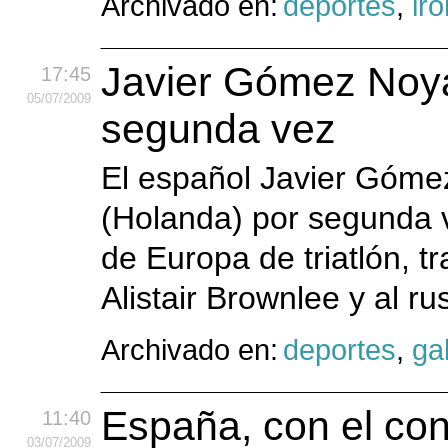
Archivado en:
deportes
,
ir
Javier Gómez Noy
17:45
05
/07
/2009
segunda vez
El español Javier Góme
(Holanda) por segunda 
de Europa de triatlón, tr
Alistair Brownlee y al r
Archivado en:
deportes
,
gal
España, con el co
11:40
03
/07
/2009