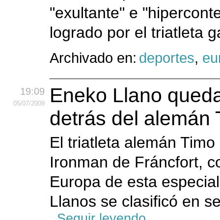
"exultante" e "hipercon
logrado por el triatleta 
Archivado en:
deportes
,
eu
Eneko Llano queda
19:09
05
/07
/2009
detrás del alemán 
El triatleta alemán Tim
Ironman de Fráncfort, 
Europa de esta especial
Llanos se clasificó en 
Seguir leyendo