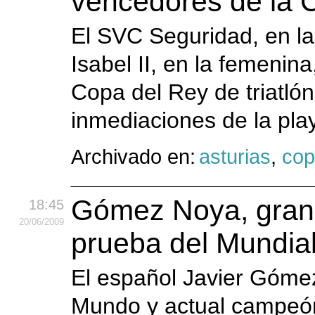
vencedores de la C
El SVC Seguridad, en la
Isabel II, en la femeni
Copa del Rey de triatlón
inmediaciones de la pla
Archivado en:
asturias
,
cop
Gómez Noya, gran 
18:45
20
/06
/2009
prueba del Mundia
El español Javier Gómez
Mundo y actual campeón 