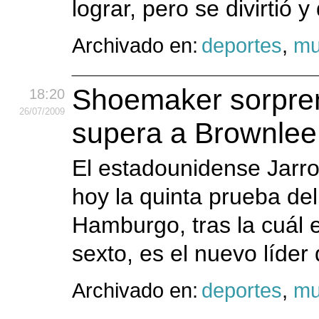
lograr, pero se divirtió y
Archivado en:
deportes
,
mu
Shoemaker sorpre
18:20
26
/07
/2009
supera a Brownle
El estadounidense Jarr
hoy la quinta prueba del
Hamburgo, tras la cuál 
sexto, es el nuevo líder 
Archivado en:
deportes
,
mu