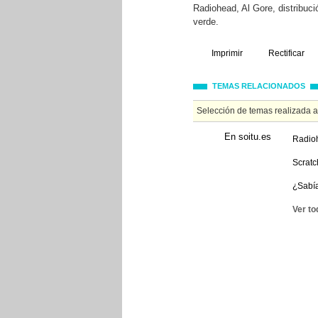
Radiohead, Al Gore, distribuci
verde.
Imprimir
Rectificar
TEMAS RELACIONADOS
Selección de temas realizada 
En soitu.es
Radioh
Scratc
¿Sabí
Ver to