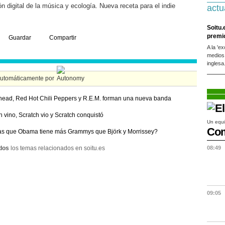
ón digital de la música y ecología. Nueva receta para el indie
actu
Soitu.
premi
Guardar
Compartir
A la 'e
medios
inglesa
automáticamente por
ead, Red Hot Chili Peppers y R.E.M. forman una nueva banda
h vino, Scratch vio y Scratch conquistó
Un equi
Com
as que Obama tiene más Grammys que Björk y Morrissey?
dos
los temas relacionados en soitu.es
08:49
09:05