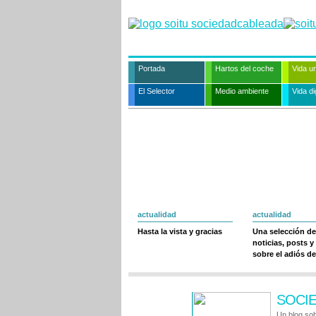
Portada
Hartos del coche
Vida u
El Selector
Medio ambiente
Vida dig
actualidad
actualidad
Hasta la vista y gracias
Una selección de
noticias, posts y
sobre el adiós de
SOCI
Un blog sob