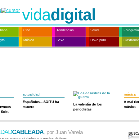
vida
digital
rbana
Cine
Tendencias
Salud
Fotografía
ital
Música
Sexo
I love publi
Gastrono
actualidad
música
Españoles... SOITU ha
A mal ti
La valentía de los
 tweets
muerto
música
periodistas
 Soitu
EDAD
CABLEADA
, por Juan Varela
BUSC
re los nuevos ciudadanos y medios digitales