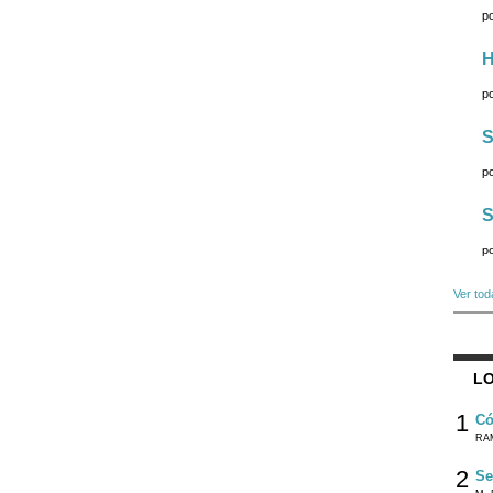
p
H
p
S
p
S
p
Ver tod
LO
1
Có
RA
2
Se