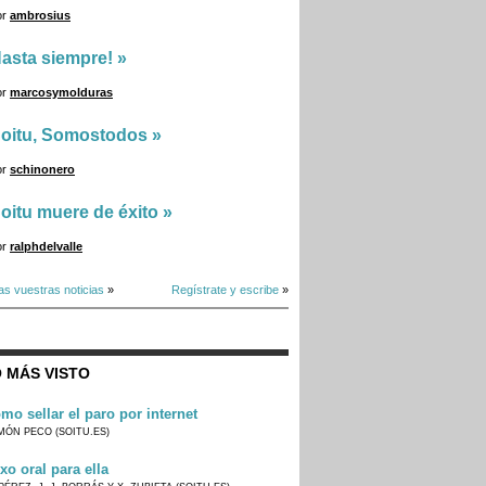
or
ambrosius
asta siempre!
»
or
marcosymolduras
oitu, Somostodos
»
or
schinonero
oitu muere de éxito
»
or
ralphdelvalle
as vuestras noticias
»
Regístrate y escribe
»
 MÁS VISTO
mo sellar el paro por internet
MÓN PECO (SOITU.ES)
xo oral para ella