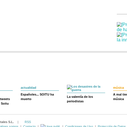
actualidad
música
Españoles... SOITU ha
A mal ti
La valentía de los
 tweets
muerto
música
periodistas
 Soitu
tales S.L.
|
RSS
iénes somos
|
Contacto
|
|
Condiciones de Uso
|
Protección de Datos