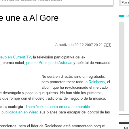
 une a Al Gore
D
Actualizado
30-12-2007 20:21
CET
uevo en Current TV
, la televisión participativa del ex
, premio nobel,
premio Príncipe de Asturias
y apóstol de verdades
No será en directo, sino un regrabado,
pero prometen tocar todo
In Rainbows
, el
álbum que ha revolucionado el mercado
e descárgalo y paga lo que quieras. No han sido los primeros,
o que rompe con el modelo tradicional del negocio de la música.
s la ecología
.
Thom Yorke cuenta en una memorable
 publicada en en Wired
sus planes para escapar del control de las
conciertos, pero el líder de Radiohead está atormentado porque
NU