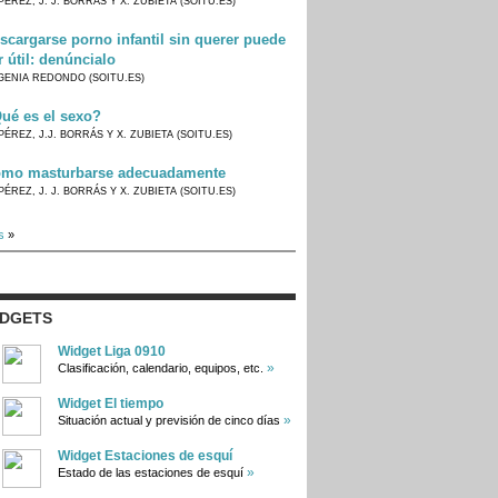
PÉREZ, J. J. BORRÁS Y X. ZUBIETA (SOITU.ES)
scargarse porno infantil sin querer puede
r útil: denúncialo
GENIA REDONDO (SOITU.ES)
ué es el sexo?
PÉREZ, J.J. BORRÁS Y X. ZUBIETA (SOITU.ES)
mo masturbarse adecuadamente
PÉREZ, J. J. BORRÁS Y X. ZUBIETA (SOITU.ES)
s
»
IDGETS
Widget Liga 0910
»
Clasificación, calendario, equipos, etc.
Widget El tiempo
»
Situación actual y previsión de cinco días
Widget Estaciones de esquí
»
Estado de las estaciones de esquí