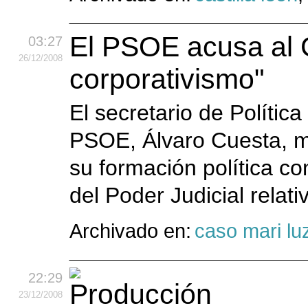
El PSOE acusa al 
03:27
26
/12
/2008
corporativismo"
El secretario de Polític
PSOE, Álvaro Cuesta, mo
su formación política co
del Poder Judicial relativ
Archivado en:
caso mari lu
22:29
23
/12
/2008