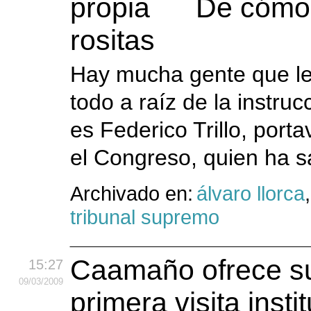
De cómo 
rositas
Hay mucha gente que le 
todo a raíz de la instruc
es Federico Trillo, port
el Congreso, quien ha 
Archivado en:
álvaro llorca
tribunal supremo
Caamaño ofrece su
15:27
09
/03
/2009
primera visita insti