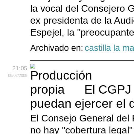
la vocal del Consejero 
ex presidenta de la Aud
Espejel, la "preocupante
Archivado en:
castilla la 
21:05
09
/02
/2009
El CGPJ 
puedan ejercer el 
El Consejo General del 
no hay "cobertura legal"