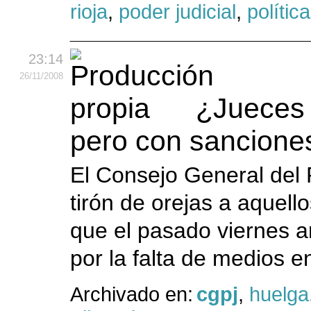
rioja
,
poder judicial
,
política
23:14
26
/11
/2008
¿Jueces 
pero con sancione
El Consejo General del
tirón de orejas a aquel
que el pasado viernes a
por la falta de medios en 
Archivado en:
cgpj
,
huelga