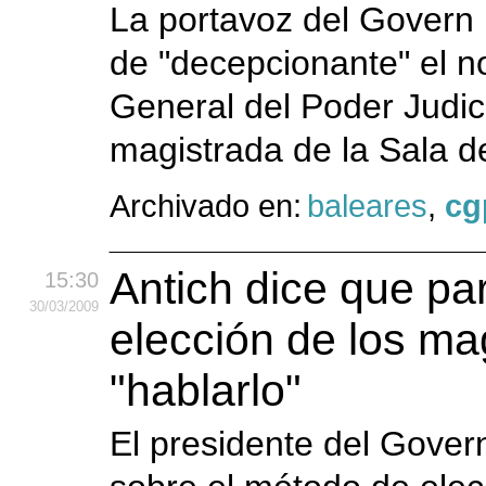
La portavoz del Govern 
de "decepcionante" el 
General del Poder Judic
magistrada de la Sala de 
Archivado en:
baleares
,
cg
Antich dice que pa
15:30
30
/03
/2009
elección de los ma
"hablarlo"
El presidente del Gover