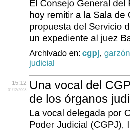
El Consejo General del
hoy remitir a la Sala de
propuesta del Servicio 
un expediente al juez B
Archivado en:
cgpj
,
garzón
judicial
Una vocal del CGP
15:12
01
/12
/2008
de los órganos jud
La vocal delegada por C
Poder Judicial (CGPJ),