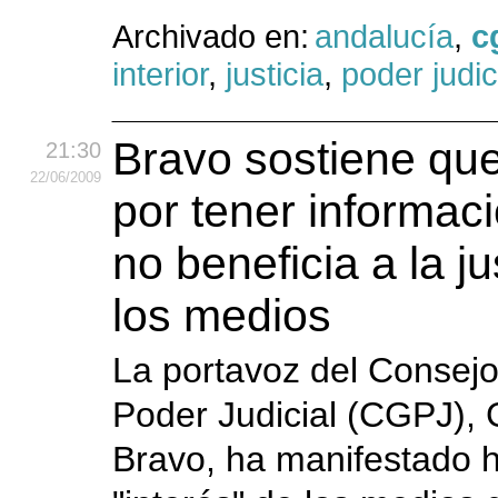
Archivado en:
andalucía
,
c
interior
,
justicia
,
poder judic
Bravo sostiene que
21:30
22
/06
/2009
por tener informac
no beneficia a la ju
los medios
La portavoz del Consejo
Poder Judicial (CGPJ), 
Bravo, ha manifestado h