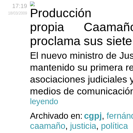
17:19
18
/03
/2009
Caamaño
proclama sus siet
El nuevo ministro de Ju
mantenido su primera re
asociaciones judiciales
medios de comunicación.
leyendo
Archivado en:
cgpj
,
fernán
caamaño
,
justicia
,
política