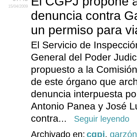
El CGPJ propone a
15
/04
/2009
denuncia contra G
un permiso para vi
El Servicio de Inspecci
General del Poder Judic
propuesto a la Comisión 
de este órgano que arch
denuncia interpuesta po
Antonio Panea y José L
contra...
Seguir leyendo
Archivado en:
cgpj
,
garzón