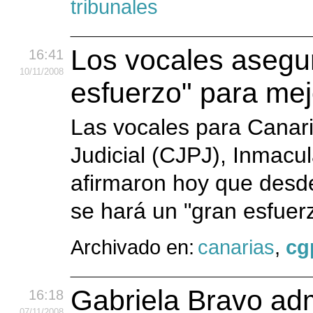
tribunales
Los vocales asegu
16:41
10
/11
/2008
esfuerzo" para mej
Las vocales para Canar
Judicial (CJPJ), Inmacu
afirmaron hoy que desde
se hará un "gran esfuerz
Archivado en:
canarias
,
cg
Gabriela Bravo ad
16:18
07
/11
/2008