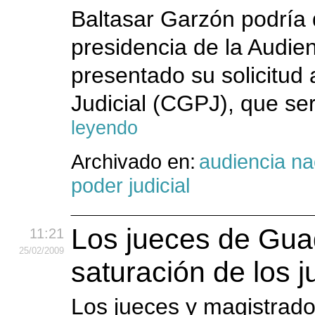
Baltasar Garzón podría d
presidencia de la Audie
presentado su solicitud
Judicial (CGPJ), que se
leyendo
Archivado en:
audiencia na
poder judicial
Los jueces de Guad
11:21
25
/02
/2009
saturación de los j
Los jueces y magistrado