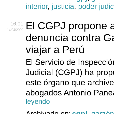
interior
,
justicia
,
poder judic
El CGPJ propone a
16:01
14
/04
/2009
denuncia contra G
viajar a Perú
El Servicio de Inspecci
Judicial (CGPJ) ha propu
este órgano que archive
abogados Antonio Panea
leyendo
Archivado en:
cgpj
,
garzón