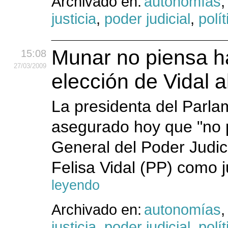
Archivado en:
autonomías
justicia
,
poder judicial
,
polít
Munar no piensa h
15:08
27
/03
/2009
elección de Vidal a
La presidenta del Parla
asegurado hoy que "no 
General del Poder Judi
Felisa Vidal (PP) como j
leyendo
Archivado en:
autonomías
justicia
,
poder judicial
,
polít