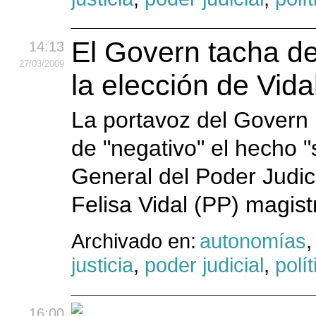
El Govern tacha de
14:13
27
/03
/2009
la elección de Vid
La portavoz del Govern 
de "negativo" el hecho 
General del Poder Judic
Felisa Vidal (PP) magist
Archivado en:
autonomías
justicia
,
poder judicial
,
polít
16:00