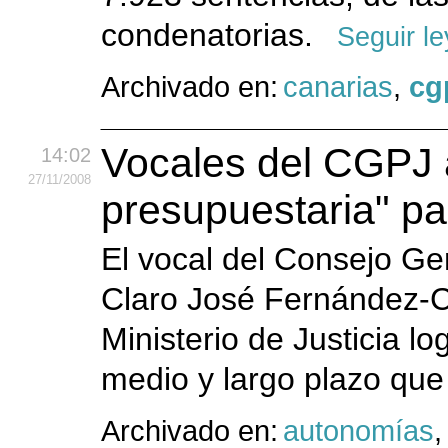
condenatorias.
Seguir l
Archivado en:
canarias
,
cg
Vocales del CGPJ a
14:02
27
/11
/2008
presupuestaria" par
El vocal del Consejo Ge
Claro José Fernández-C
Ministerio de Justicia l
medio y largo plazo que 
Archivado en:
autonomías