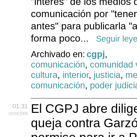
"interés" de los medios 
comunicación por "tener
antes" para publicarla "
forma poco...
Seguir ley
Archivado en:
cgpj
,
comunicación
,
comunidad 
cultura
,
interior
,
justicia
,
me
comunicación
,
poder judici
El CGPJ abre dilig
01:31
16
/04
/2009
queja contra Garz