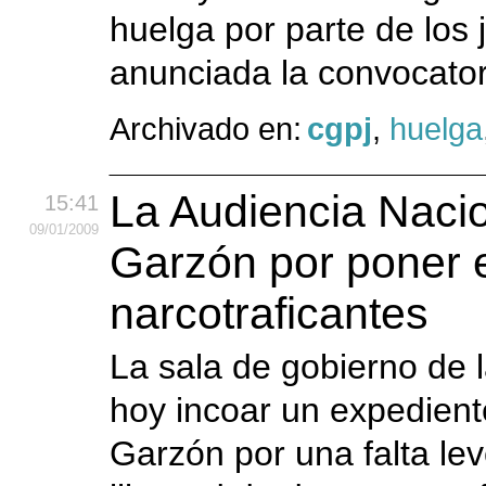
huelga por parte de los 
anunciada la convocator
Archivado en:
cgpj
,
huelga
La Audiencia Nacio
15:41
09
/01
/2009
Garzón por poner e
narcotraficantes
La sala de gobierno de 
hoy incoar un expediente
Garzón por una falta lev