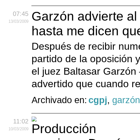
Garzón advierte al 
07:45
13
/03
/2009
hasta me dicen que
Después de recibir nume
partido de la oposición
el juez Baltasar Garzó
advertido que cuando r
Archivado en:
cgpj
,
garzón
11:02
10
/03
/2009