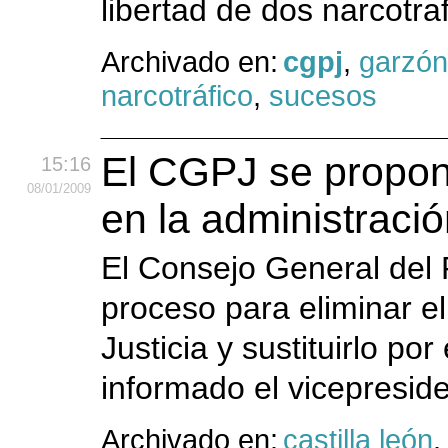
libertad de dos narcotra
Archivado en:
cgpj
,
garzón
narcotráfico
,
sucesos
El CGPJ se propone
15:16
08
/01
/2009
en la administració
El Consejo General del P
proceso para eliminar el
Justicia y sustituirlo po
informado el vicepreside
Archivado en:
castilla león