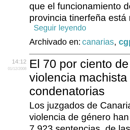
que el funcionamiento de
provincia tinerfeña está
Seguir leyendo
Archivado en:
canarias
,
cg
El 70 por ciento de
14:12
01
/12
/2008
violencia machista
condenatorias
Los juzgados de Canari
violencia de género han 
7.923 sentencias, de la