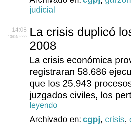
judicial
La crisis duplicó l
14:08
13
/04
/2009
2008
La crisis económica pr
registraran 58.686 ejec
que los 25.943 procesos
juzgados civiles, los pe
leyendo
Archivado en:
cgpj
,
crisis
,