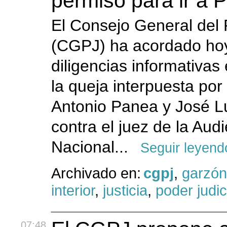
permiso para ir a 
El Consejo General del 
(CGPJ) ha acordado hoy
diligencias informativas 
la queja interpuesta po
Antonio Panea y José L
contra el juez de la Aud
Nacional...
Seguir leyend
Archivado en:
cgpj
,
garzón
interior
,
justicia
,
poder judic
07:48