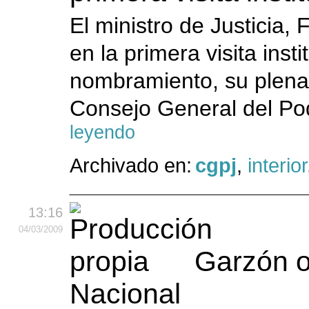
El ministro de Justicia,
en la primera visita inst
nombramiento, su plena 
Consejo General del Pod
leyendo
Archivado en:
cgpj
,
interior
13:16
04
/03
/2009
Garzón op
Nacional