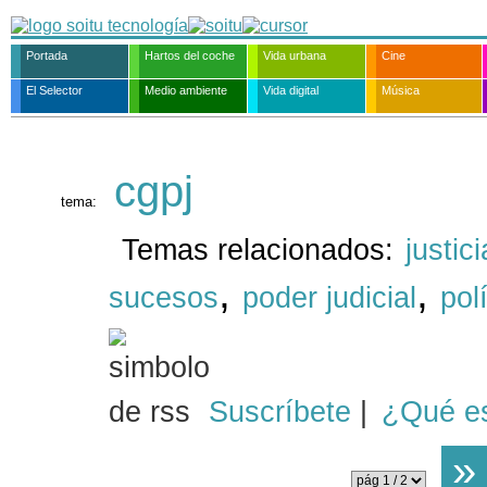
Portada
Hartos del coche
Vida urbana
Cine
El Selector
Medio ambiente
Vida digital
Música
cgpj
tema:
Temas relacionados:
justici
,
,
sucesos
poder judicial
pol
Suscríbete
|
¿Qué e
»