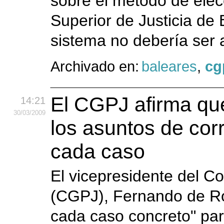
sobre el método de elec
Superior de Justicia de 
sistema no debería ser a
Archivado en:
baleares
,
cg
El CGPJ afirma que
14:21
30
/03
/2009
los asuntos de cor
cada caso
El vicepresidente del C
(CGPJ), Fernando de Ro
cada caso concreto" par