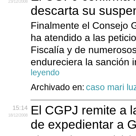
23
/12
/2008
descarta su suspe
Finalmente el Consejo G
ha atendido a las petici
Fiscalía y de numeroso
endureciera la sanción i
leyendo
Archivado en:
caso mari lu
El CGPJ remite a l
15:14
18
/12
/2008
de expedientar a G