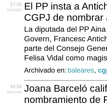
El PP insta a Antic
17:32
30
/03
/2009
CGPJ de nombrar a
La diputada del PP Aina 
Govern, Francesc Antich
parte del Consejo Gener
Felisa Vidal como magist
Archivado en:
baleares
,
cg
Joana Barceló cali
16:53
30
/03
/2009
nombramiento de F